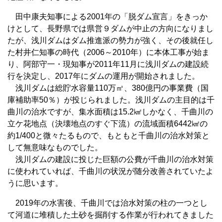
田中康夫知事による2001年の「脱ダム宣言」をきっか
けとして、長野県では県営９ダムが中止の方向になりまし
たが、浅川ダムはダム推進派の勢力が強く、その後就任し
た村井仁知事の時代（2006～2010年）に本体工事が始ま
り、阿部守一・現知事が2011年11月に浅川ダムの建設続
行を決定し、2017年にダムの運用が開始されました。
浅川ダムは総貯水容量110万㎥、380億円の事業費（国
庫補助率50％）が投じられました。浅川ダムの主目的は千
曲川の治水ですが、集水面積は15.2㎢しかなく、千曲川の
立ケ花地点（決壊地点のすぐ下流）の流域面積6442㎢の
約1/400と微々たるもので、もともと千曲川の治水対策と
して無意味なものでした。
浅川ダムの建設に投じた巨額の公費が千曲川の治水対策
に使われていれば、千曲川の状況が随分改善されていたよ
うに思います。
2019年の水害後、千曲川では治水対策の柱の一つとし
て河道に堆積した土砂を掘削する作業が行われてきました