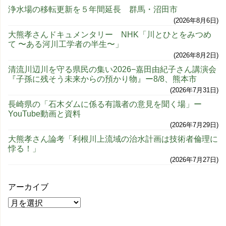
浄水場の移転更新を５年間延長 群馬・沼田市
2026年8月6日
大熊孝さんドキュメンタリー NHK「川とひとをみつめ
て 〜ある河川工学者の半生〜」
2026年8月2日
清流川辺川を守る県民の集い2026−嘉田由紀子さん講演会
『子孫に残そう未来からの預かり物』ー8/8、熊本市
2026年7月31日
長崎県の「石木ダムに係る有識者の意見を聞く場」ー
YouTube動画と資料
2026年7月29日
大熊孝さん論考「利根川上流域の治水計画は技術者倫理に
悖る！」
2026年7月27日
アーカイブ