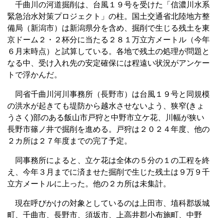
千曲川の河道掘削は、台風１９号を受けた「信濃川水系
緊急治水対策プロジェクト」の柱。国土交通省北陸地方整
備局（新潟市）は新潟県分を含め、掘削で生じる残土を東
京ドーム２・２杯分に当たる２８１万立方メートル（今年
６月末時点）と試算している。各地で残土の処理が問題と
なる中、受け入れ先の安定確保には程遠い状況がアンケー
トで浮かんだ。
同省千曲川河川事務所（長野市）は台風１９号と同規模
の洪水が起きても堤防から越水させないよう、狭窄(きょ
うさく)部のある飯山市戸狩と中野市立ケ花、川幅が狭い
長野市篠ノ井で掘削を進める。戸狩は２０２４年度、他の
２カ所は２７年度までの完了予定。
同事務所によると、立ケ花は全体の５分の１の工程を終
え、今年３月までに済ませた掘削で生じた残土は９万９千
立方メートルに上った。他の２カ所は未集計。
現在呼びかけの対象としているのは上田市、埴科郡坂城
町、千曲市、長野市、須坂市、上高井郡小布施町、中野