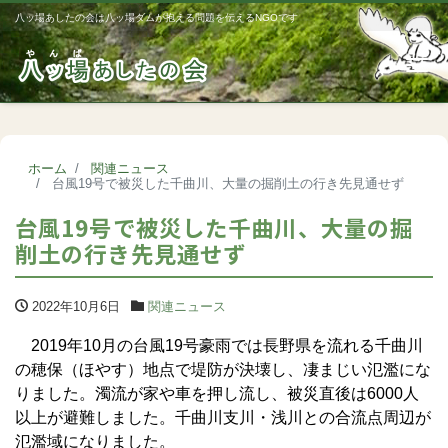
八ッ場あしたの会は八ッ場ダムが抱える問題を伝えるNGOです
Me
ホーム
関連ニュース
台風19号で被災した千曲川、大量の掘削土の行き先見通せず
台風19号で被災した千曲川、大量の掘
削土の行き先見通せず
2022年10月6日
関連ニュース
2019年10月の台風19号豪雨では長野県を流れる千曲川
の穂保（ほやす）地点で堤防が決壊し、凄まじい氾濫にな
りました。濁流が家や車を押し流し、被災直後は6000人
以上が避難しました。千曲川支川・浅川との合流点周辺が
氾濫域になりました。