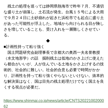
残土の処理を巡っては静岡県熱海市で昨年７月、不適切
な盛り土が崩落し、土石流が発生。台風１５号による大雨
で９月２４日に土砂崩れが起きた浜松市でも起点に盛り土
があった可能性が浮上した。地域から向けられる目が険し
さを増していることも、受け入れを一層難しくさせてい
る。
◆
■計画性持って粘り強く
国土問題研究会副理事長で京都大の奥西一夫名誉教授
（水文地形学）の話 掘削残土は低地のかさ上げに使えた
ら都合がいいが、人が住んでいる土地をかさ上げするの技
術的、社会的に難しい。社会的合意も必要で時間がかか
り、計画性を持って粘り強くやらないといけない。抜本的
な解決策はなく、国は目先の残土処理だけでなく国土を良
くする視点が必要だ。
https://www.shinmai.co.jp/news/article/CNTS20221002000
62