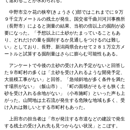
て進めることが求められる。
中野市立ケ花の狭窄(きょうさく)部ではこれまでに９万
９千立方メートルの残土が発生。国交省千曲川河川事務所
（長野市）によると測量の結果、当初の倍以上の掘削が必
要になった。「予想以上に土砂がたまっていることもあ
り、どれだけの量を掘削するか見通しをつけるのは難し
い」としており、長野、新潟両県合わせて２８１万立方メ
ートルと試算する掘削量はさらに膨らむ可能性もある。
アンケートで今後の土砂の受け入れ予定がないと回答し
た９市町村の多くは「土砂を受け入れるような開発予定、
大規模工事がない」と回答。「急傾斜地が多く条件を満た
す場所がない」（飯山市）、「町の面積がそもそも狭く土
砂を受け入れる余地がない」（小布施町）といった声も上
がった。山間地は土石流が発生する危険な地域も多く、受
け入れは難しいとする市町村もあった。
上田市の担当者は「市が発注する市道などの建設で発生
する残土の受け入れ先も見つからない状況」とこぼす。