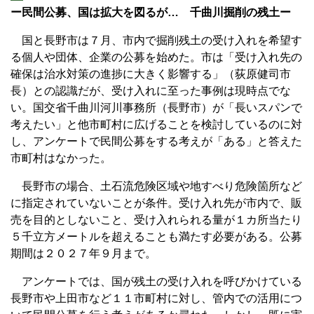
ー民間公募、国は拡大を図るが… 千曲川掘削の残土ー
国と長野市は７月、市内で掘削残土の受け入れを希望す
る個人や団体、企業の公募を始めた。市は「受け入れ先の
確保は治水対策の進捗に大きく影響する」（荻原健司市
長）との認識だが、受け入れに至った事例は現時点でな
い。国交省千曲川河川事務所（長野市）が「長いスパンで
考えたい」と他市町村に広げることを検討しているのに対
し、アンケートで民間公募をする考えが「ある」と答えた
市町村はなかった。
長野市の場合、土石流危険区域や地すべり危険箇所など
に指定されていないことが条件。受け入れ先が市内で、販
売を目的としないこと、受け入れられる量が１カ所当たり
５千立方メートルを超えることも満たす必要がある。公募
期間は２０２７年９月まで。
アンケートでは、国が残土の受け入れを呼びかけている
長野市や上田市など１１市町村に対し、管内での活用につ