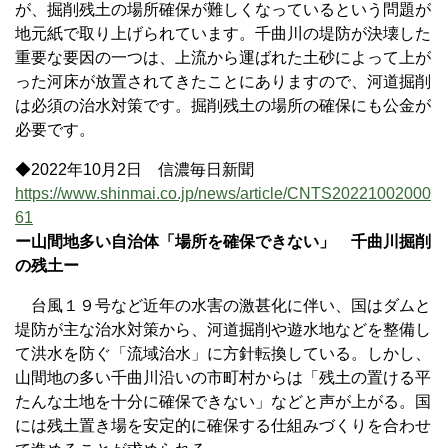
が、掘削残土の場所確保が難しくなっているという問題が
地元紙で取り上げられています。千曲川の堤防が決壊した
重要な要因の一つは、上流から運ばれた土砂によって上が
った河床が放置されてきたことにありますので、河道掘削
は必須の治水対策です。掘削残土の場所の確保にも公金が
必要です。
◆2022年10月2日 信濃毎日新聞
https://www.shinmai.co.jp/news/article/CNTS20221002000
61
ー山間地多い自治体「場所を確保できない」 千曲川掘削
の残土ー
台風１９号など近年の水害の激甚化に伴い、国はダムと
堤防が主な治水対策から、河道掘削や遊水地などを整備し
て洪水を防ぐ「流域治水」に方針転換している。しかし、
山間地の多い千曲川沿いの市町村からは「残土の置ける平
たんな土地を十分に確保できない」などと声が上がる。国
には残土置き場を安定的に確保する仕組みづくりを合わせ