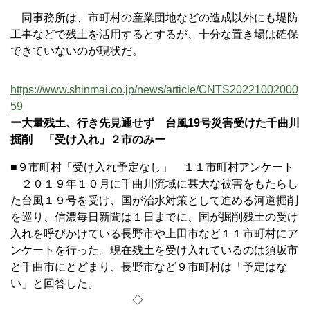
同事務所は、市町村の産業団地などの造成以外にも堤防
工事などで残土を活用するとするが、十分な置き場は確保
できていないのが現状だ。
https://www.shinmai.co.jp/news/article/CNTS20221002000
59
ー大量残土、行き先見通せず 台風19号災害受けた千曲川
掘削 「受け入れ」２市のみー
■９市町村「受け入れ予定なし」 １１市町村アンケート
２０１９年１０月に千曲川流域に甚大な被害をもたらし
た台風１９号を受け、国が治水対策として進める河道掘削
を巡り、信濃毎日新聞は１日までに、国が掘削残土の受け
入れを呼びかけている長野市や上田市など１１市町村にア
ンケートを行った。現在残土を受け入れているのは須坂市
と千曲市にとどまり、長野市など９市町村は「予定はな
い」と回答した。
◇