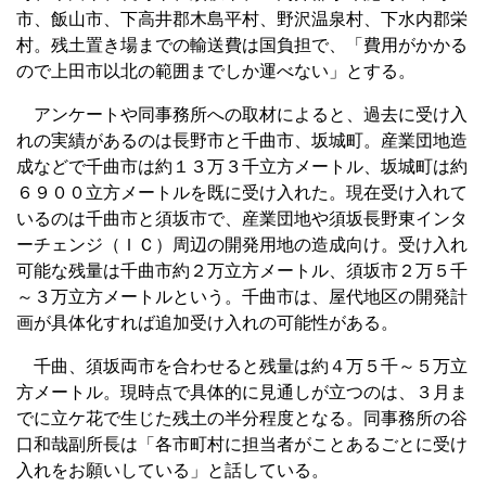
市、飯山市、下高井郡木島平村、野沢温泉村、下水内郡栄
村。残土置き場までの輸送費は国負担で、「費用がかかる
ので上田市以北の範囲までしか運べない」とする。
アンケートや同事務所への取材によると、過去に受け入
れの実績があるのは長野市と千曲市、坂城町。産業団地造
成などで千曲市は約１３万３千立方メートル、坂城町は約
６９００立方メートルを既に受け入れた。現在受け入れて
いるのは千曲市と須坂市で、産業団地や須坂長野東インタ
ーチェンジ（ＩＣ）周辺の開発用地の造成向け。受け入れ
可能な残量は千曲市約２万立方メートル、須坂市２万５千
～３万立方メートルという。千曲市は、屋代地区の開発計
画が具体化すれば追加受け入れの可能性がある。
千曲、須坂両市を合わせると残量は約４万５千～５万立
方メートル。現時点で具体的に見通しが立つのは、３月ま
でに立ケ花で生じた残土の半分程度となる。同事務所の谷
口和哉副所長は「各市町村に担当者がことあるごとに受け
入れをお願いしている」と話している。