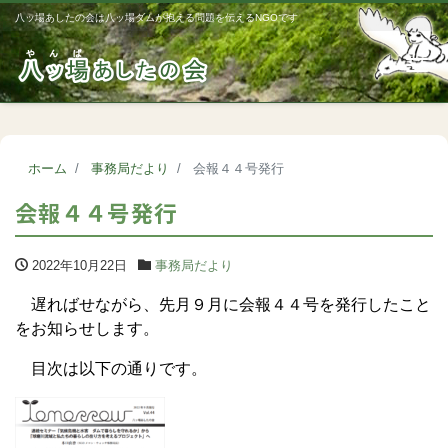
八ッ場あしたの会は八ッ場ダムが抱える問題を伝えるNGOです
Me
ホーム
事務局だより
会報４４号発行
会報４４号発行
2022年10月22日
事務局だより
遅ればせながら、先月９月に会報４４号を発行したこと
をお知らせします。
目次は以下の通りです。