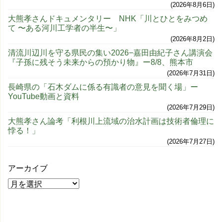
2026年8月6日
大熊孝さんドキュメンタリー NHK「川とひとをみつめ
て 〜ある河川工学者の半生〜」
2026年8月2日
清流川辺川を守る県民の集い2026−嘉田由紀子さん講演会
『子孫に残そう未来からの預かり物』ー8/8、熊本市
2026年7月31日
長崎県の「石木ダムに係る有識者の意見を聞く場」ー
YouTube動画と資料
2026年7月29日
大熊孝さん論考「利根川上流域の治水計画は技術者倫理に
悖る！」
2026年7月27日
アーカイブ