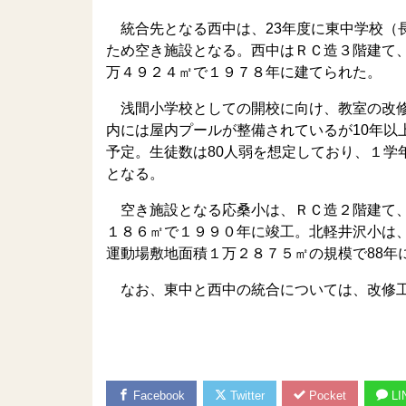
統合先となる西中は、23年度に東中学校（
ため空き施設となる。西中はＲＣ造３階建て
万４９２４㎡で１９７８年に建てられた。
浅間小学校としての開校に向け、教室の改修
内には屋内プールが整備されているが10年以
予定。生徒数は80人弱を想定しており、１学
となる。
空き施設となる応桑小は、ＲＣ造２階建て、
１８６㎡で１９９０年に竣工。北軽井沢小は
運動場敷地面積１万２８７５㎡の規模で88年
なお、東中と西中の統合については、改修工
Facebook
Twitter
Pocket
LI