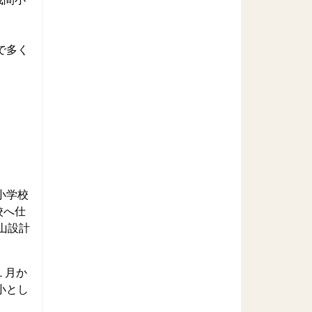
で多く
小学校
校へ仕
山設計
１月か
小とし