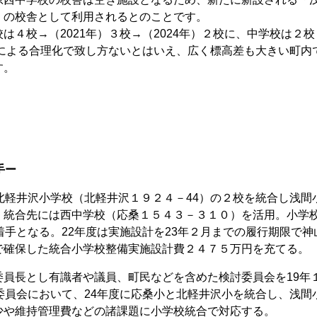
）の校舎として利用されるとのことです。
４校→（2021年）３校→（2024年）２校に、中学校は２校
少による合理化で致し方ないとはいえ、広く標高差も大きい町内
す。
手ー
北軽井沢小学校（北軽井沢１９２４－44）の２校を統合し浅間
。統合先には西中学校（応桑１５４３－３１０）を活用。小学
着手となる。22年度は実施設計を23年２月までの履行期限で神
で確保した統合小学校整備実施設計費２４７５万円を充てる。
員長とし有識者や議員、町民などを含めた検討委員会を19年
委員会において、24年度に応桑小と北軽井沢小を統合し、浅間
少や維持管理費などの諸課題に小学校統合で対応する。