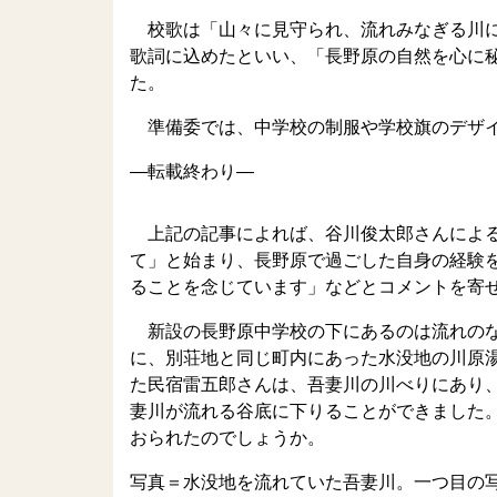
校歌は「山々に見守られ、流れみなぎる川に
歌詞に込めたといい、「長野原の自然を心に
た。
準備委では、中学校の制服や学校旗のデザイ
—転載終わり—
上記の記事によれば、谷川俊太郎さんによる
て」と始まり、長野原で過ごした自身の経験
ることを念じています」などとコメントを寄
新設の長野原中学校の下にあるのは流れのな
に、別荘地と同じ町内にあった水没地の川原
た民宿雷五郎さんは、吾妻川の川べりにあり
妻川が流れる谷底に下りることができました
おられたのでしょうか。
写真＝水没地を流れていた吾妻川。一つ目の写真