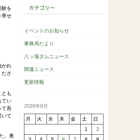
カテゴリー
経験を
を寄せ
イベントのお知らせ
事務局だより
八ッ場ダムニュース
抱かれ
関連ニュース
くださ
更新情報
ととも
れてい
2026年8月
って吾
置いて
月
火
水
木
金
土
日
1
2
いた。奥
3
4
5
6
7
8
9