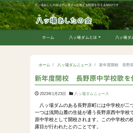
八ッ場あしたの会は八ッ場ダムが抱える問題を伝えるNGOです
ホーム
八ッ場ダムとは
八ッ場ダ
ホーム
八ッ場ダムニュース
新年度開校 長野
新年度開校 長野原中学校歌を
2023年1月23日
八ッ場ダムニュース
八ッ場ダムのある長野原町には中学校が二つ
一つは浅間山麓の生徒が通う長野原西中学校
原中学校として開校されます。この中学校の
露目が行われたとのことです。