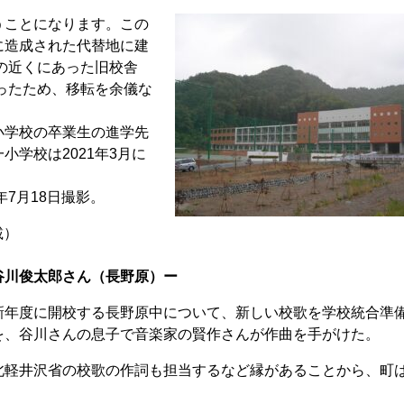
ことになります。この
に造成された代替地に建
の近くにあった旧校舎
ったため、移転を余儀な
学校の卒業生の進学先
学校は2021年3月に
年7月18日撮影。
載）
谷川俊太郎さん（長野原）ー
年度に開校する長野原中について、新しい校歌を学校統合準
を、谷川さんの息子で音楽家の賢作さんが作曲を手がけた。
軽井沢省の校歌の作詞も担当するなど縁があることから、町