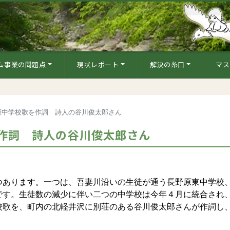
ム事業の問題点
現状レポート
解決の糸口
マス
原中学校歌を作詞 詩人の谷川俊太郎さん
作詞 詩人の谷川俊太郎さん
あります。一つは、吾妻川沿いの生徒が通う長野原東中学校
です。生徒数の減少に伴い二つの中学校は今年４月に統合され
校歌を、町内の北軽井沢に別荘のある谷川俊太郎さんが作詞し