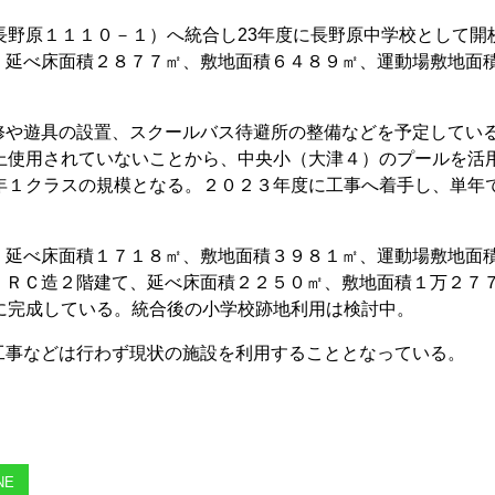
長野原１１１０－１）へ統合し23年度に長野原中学校として開
、延べ床面積２８７７㎡、敷地面積６４８９㎡、運動場敷地面
や遊具の設置、スクールバス待避所の整備などを予定してい
上使用されていないことから、中央小（大津４）のプールを活
年１クラスの規模となる。２０２３年度に工事へ着手し、単年
延べ床面積１７１８㎡、敷地面積３９８１㎡、運動場敷地面
、ＲＣ造２階建て、延べ床面積２２５０㎡、敷地面積１万２７
に完成している。統合後の小学校跡地利用は検討中。
事などは行わず現状の施設を利用することとなっている。
NE