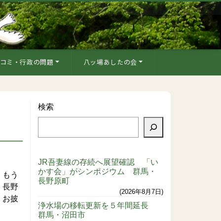
コミ・行政の問題
八ッ場あしたの会
検索
JR吾妻線の存続へ展望確認 「い
かす会」がシンポジウム 群馬・
、もう
長野原町
、長野
2026年8月7日
、お披
浄水場の移転更新を５年間延長
群馬・沼田市