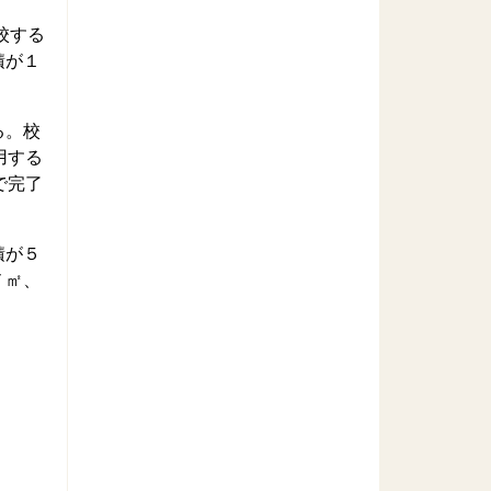
校する
積が１
る。校
用する
で完了
積が５
７㎡、