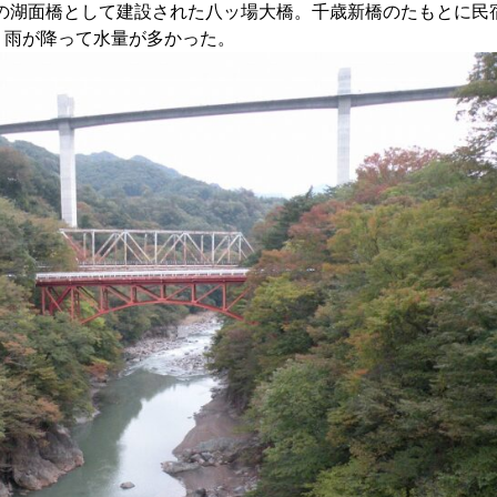
ムの湖面橋として建設された八ッ場大橋。千歳新橋のたもとに民
日、雨が降って水量が多かった。