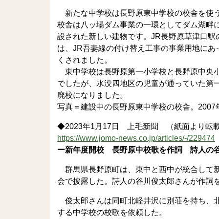
新たな中学校は長野原東中学校の校舎を使う
校舎は八ッ場ダム事業の一環としてダム湖畔
設された新しい建物です。JR長野原草津口駅
は、JR吾妻線の付け替え工事の事業用地にあ
くされました。
東中学校は長野原第一小学校と長野原中央小
でしたが、水没四地区の児童が通っていた第一小
廃校になりました。
写真＝建設中の長野原東中学校の校舎。2007
◆2023年1月17日 上毛新聞 （紙面より転
https://www.jomo-news.co.jp/articles/-/229474
ー新年度開校 長野原中校歌を作詞 詩人の
群馬県長野原町は、東中と西中が統合して新
会で披露した。詩人の谷川俊太郎さんが作詞
俊太郎さんは同町北軽井沢に別荘を持ち、北
する中学校の校歌を依頼した。