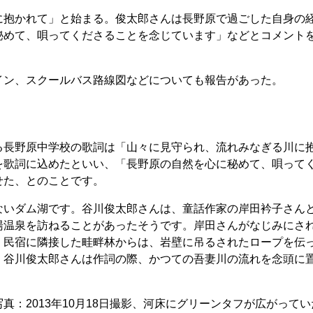
抱かれて」と始まる。俊太郎さんは長野原で過ごした自身の
秘めて、唄ってくださることを念じています」などとコメント
ン、スクールバス路線図などについても報告があった。
長野原中学校の歌詞は「山々に見守られ、流れみなぎる川に
を歌詞に込めたといい、「長野原の自然を心に秘めて、唄って
せた、とのことです。
いダム湖です。谷川俊太郎さんは、童話作家の岸田衿子さん
湯温泉を訪ねることがあったそうです。岸田さんがなじみにさ
、民宿に隣接した畦畔林からは、岩壁に吊るされたロープを伝
。谷川俊太郎さんは作詞の際、かつての吾妻川の流れを念頭に
：2013年10月18日撮影、河床にグリーンタフが広がって