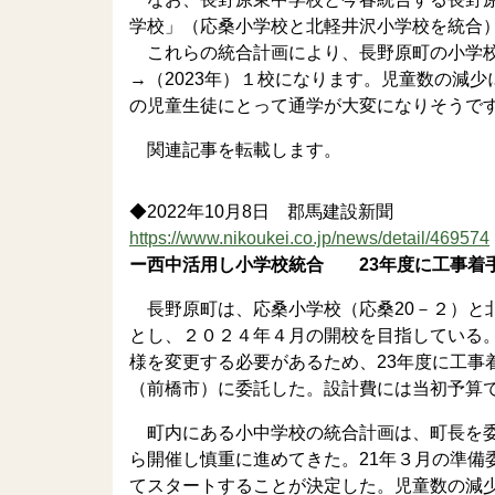
学校」（応桑小学校と北軽井沢小学校を統合
これらの統合計画により、長野原町の小学校は
→（2023年）１校になります。児童数の減
の児童生徒にとって通学が大変になりそうで
関連記事を転載します。
◆2022年10月8日 郡馬建設新聞
https://www.nikoukei.co.jp/news/detail/469574
ー西中活用し小学校統合 23年度に工事着
長野原町は、応桑小学校（応桑20－２）と
とし、２０２４年４月の開校を目指している
様を変更する必要があるため、23年度に工事
（前橋市）に委託した。設計費には当初予算
町内にある小中学校の統合計画は、町長を委
ら開催し慎重に進めてきた。21年３月の準備
てスタートすることが決定した。児童数の減