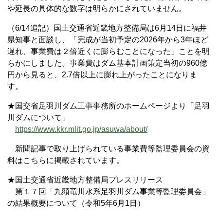
や延長の具体的な数字は明らかにされていません。
（6/14追記）国土交通省近畿地方整備局は6月14日に福井
県知事と面談し、「完成が当初予定の2026年から3年ほど
遅れ、事業費は２倍近くに膨らむことになった」ことを明
らかにしました。事業費はダム基本計画策定当初の960億
円から見ると、2.7倍以上に膨れ上がったことになりま
す。
★国交省足羽川ダム工事事務所のホームページより「足羽
川ダムについて」
https://www.kkr.mlit.go.jp/asuwa/about/
新聞記事で取り上げられている事業費等監理委員会の資
料はこちらに掲載されています。
★国土交通省近畿地方整備局プレスリリース
第１７回「九頭竜川水系足羽川ダム事業等監理委員会」
の結果概要について（令和5年6月1日）