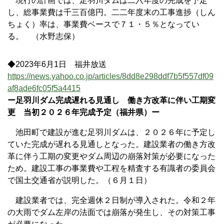
現行の計画では、足羽川ダムは二六年度の完成を予定
し、総事業費は千三百億円。二二年度末の工事進捗（しん
ちょく）率は、事業費ベースで７１・５％となってい
る。 （水野志保）
◆2023年6月1日 福井放送
https://news.yahoo.co.jp/articles/8dd8e298ddf7b5f557df09
af8ade6fc05f5a4415
ー足羽川ダム完成遅れる見通し 働き方改革に伴い工期変
更 当初２０２６年完成予定（福井県）ー
池田町で建設が進む足羽川ダムは、２０２６年に予定し
ていた完成が遅れる見通しとなった。建設業者の働き方改
革に伴う工期の変更やダム周辺の崩落対策が必要になった
ため。建設工事の事業費や工程を精査する有識者の委員会
で国土交通省が説明した。（６月１日）
建設業者では、完全週休２日制が導入された。令和２年
の大雨でダム左岸の法面では崩落が発生し、その対策工事