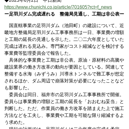
◆2023年6月2日 中日新聞
https://www.chunichi.co.jp/article/701605?rct=f_news
ー足羽川ダム完成遅れる 整備局見通し、工期は非公表ー
国直轄事業の足羽川ダム（池田町）の建設について、近
畿地方整備局足羽川ダム工事事務所は一日、事業費の増額
と工期の延長の見通しを示した。二〇二六年度としていた
完成は遅れる見込み。専門家がコスト縮減などを検討する
事業費等監理委員会で報告した。
具体的な事業費と工期は非公表。原油・原材料の高騰や
建設業界の働き方改革の動向が要因としている。関連して
整備する水海（みずうみ）川導水トンネルで難工事が想定
されるほか、ダム周辺で崩落対策が必要になったことなど
も影響した。
委員会は同日、福井市の足羽川ダム工事事務所で開催。
委員らは事業費の増額と工期の延長を「おおむね妥当」と
判断した。ただ、作業員の働き方改革を踏まえた上で施工
方法などを工夫し、事業費や工期を可能な限り縮減するよ
う求めた。