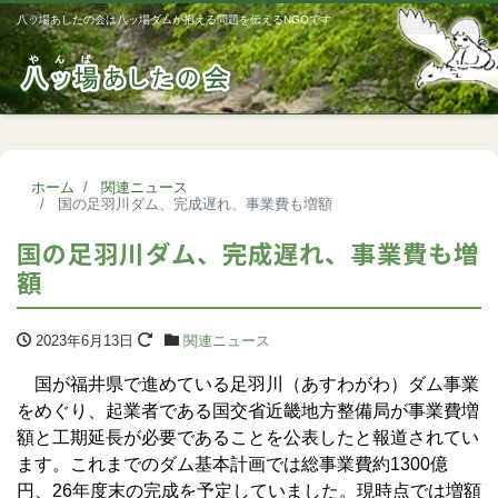
八ッ場あしたの会は八ッ場ダムが抱える問題を伝えるNGOです
Me
ホーム
関連ニュース
国の足羽川ダム、完成遅れ、事業費も増額
国の足羽川ダム、完成遅れ、事業費も増
額
2023年6月13日
関連ニュース
国が福井県で進めている足羽川（あすわがわ）ダム事業
をめぐり、起業者である国交省近畿地方整備局が事業費増
額と工期延長が必要であることを公表したと報道されてい
ます。これまでのダム基本計画では総事業費約1300億
円、26年度末の完成を予定していました。現時点では増額