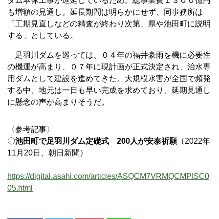
ダム本体工事が遅延しているため。総事業費１３００億円
も増額の見通し。延長期間は明らかにせず、同事務所は
「工期見直しなどの精査が終わり次第、県や池田町に説明
する」としている。
足羽川ダムを巡っては、０４年の福井豪雨を機に必要性
の機運が高まり、０７年に現計画が正式決定され、治水専
用ダムとして建設を進めてきた。大規模水害が全国で頻発
する中、地元は一日も早い完成を求めており、延期見通し
に懸念の声が高まりそうだ。
〈参考記事〉
〇
池田町で足羽川ダム定礎式 200人が安泰祈願
（2022年
11月20日、朝日新聞）
https://digital.asahi.com/articles/ASQCM7VRMQCMPISC0
05.html