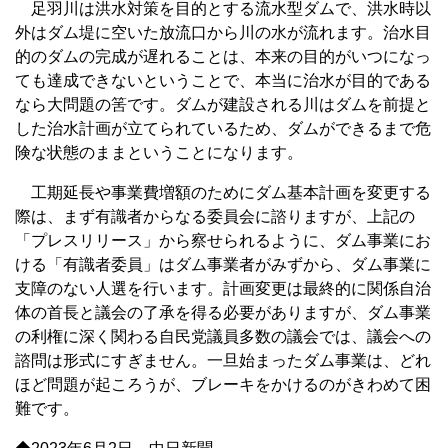
足羽川は洪水対策を目的とする流水型ダムで、洪水時以
外はダム堤に空いた放流口から川の水が流れます。治水目
的のダムの完成が遅れることは、本来の目的がいつになっ
ても達成できないということで、本当に治水が目的である
なら大問題の筈です。ダムが建設される川はダムを前提と
した治水計画が立てられているため、ダムができるまで危
険な状態のままということになります。
工期延長や事業費増額のためにダム基本計画を変更する
際は、まず有識者からなる委員会に諮りますが、上記の
「プレスリリース」から察せられるように、ダム事業にお
ける「有識者委員」はダム事業者がみずから、ダム事業に
支障のない人選を行います。計画変更は最終的に関係自治
体の首長と議会の了承を得る必要がありますが、ダム事業
の利権に深く関わる自民党議員多数の議会では、議会への
諮問は形式にすぎません。一旦始まったダム事業は、どれ
ほど問題が起ころうが、ブレーキをかけるのがきわめて困
難です。