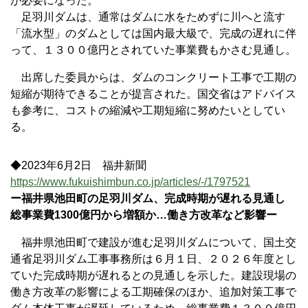
が必要になった。
足羽川ダムは、通常はダムに水をためずに川へと流す
「流水型」のダムとしては国内最大級で、完成の遅れに伴
って、１３００億円とされていた事業費もかさむ見通し。
出席した委員からは、ダムのコンクリート工事で工期の
短縮が期待できることが提言された。国交省はアドバイス
も参考に、コストの縮減や工期短縮に努めたいとしてい
る。
◆2023年6月2日 福井新聞
https://www.fukuishimbun.co.jp/articles/-/1797521
ー福井県池田町の足羽川ダム、完成時期が遅れる見通し
総事業費1300億円から増額か…働き方改革など影響ー
福井県池田町で建設が進む足羽川ダムについて、国土交
通省足羽川ダム工事事務所は６月１日、２０２６年度とし
ていた完成時期が遅れるとの見通しを示した。建設現場の
働き方改革の影響による工期確保のほか、追加対策工事で