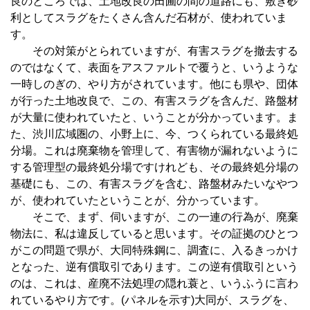
良のところでは、土地改良の田圃の間の道路にも、敷き砂
利としてスラグをたくさん含んだ石材が、使われていま
す。
その対策がとられていますが、有害スラグを撤去する
のではなくて、表面をアスファルトで覆うと、いうような
一時しのぎの、やり方がされています。他にも県や、団体
が行った土地改良で、この、有害スラグを含んだ、路盤材
が大量に使われていたと、いうことが分かっています。ま
た、渋川広域圏の、小野上に、今、つくられている最終処
分場。これは廃棄物を管理して、有害物が漏れないように
する管理型の最終処分場ですけれども、その最終処分場の
基礎にも、この、有害スラグを含む、路盤材みたいなやつ
が、使われていたということが、分かっています。
そこで、まず、伺いますが、この一連の行為が、廃棄
物法に、私は違反していると思います。その証拠のひとつ
がこの問題で県が、大同特殊鋼に、調査に、入るきっかけ
となった、逆有償取引であります。この逆有償取引という
のは、これは、産廃不法処理の隠れ蓑と、いうふうに言わ
れているやり方です。(パネルを示す)大同が、スラグを、