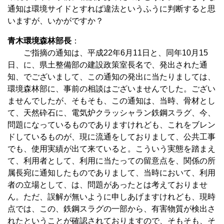
通知は環境サイドとすれば違法というふうに判断すると思
いますが、いかがですか？
青木環境森林部長
：
ご指摘の通知は、平成22年6月11日と、同年10月15
日、に、県土整備部の建設政策室長名で、発出された通
知、でございまして、この通知の発出に当たりましては、
環境森林部に、事前の相談はございませんでした。ござい
ませんでしたが、そもそも、この通知は、当時、骨材とし
て、天然砕石に、電気炉クラッシャラン鉄鋼スラグ、今、
問題になっているものでありますけれども、これをブレン
ドしているものが、現に流通をしておりまして、公共工事
でも、使用実績が出て来ていると。こういう実態を踏まえ
て、利用者として、利用に当たっての留意点を、関係の所
属長宛に通知したものでありまして、当時において、利用
者の立場として、は、問題があったとは考えておりませ
ん。ただ、誤解が無いように申しあげますけれども、現時
点では、この、鉄鋼スラグの一部から、有害物質が検出さ
れたということが確認されておりますので、そもそも、そ