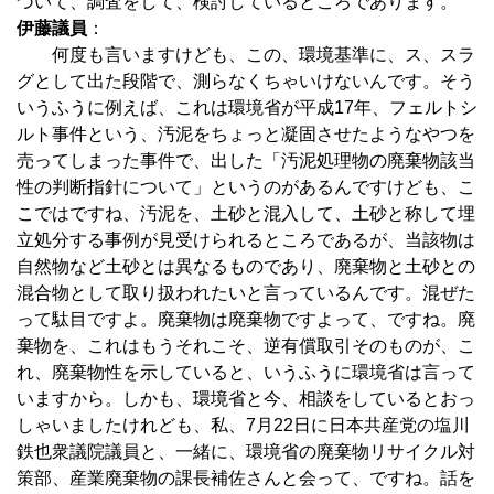
づいて、調査をして、検討しているところであります。
伊藤議員
：
何度も言いますけども、この、環境基準に、ス、スラ
グとして出た段階で、測らなくちゃいけないんです。そう
いうふうに例えば、これは環境省が平成17年、フェルトシ
ルト事件という、汚泥をちょっと凝固させたようなやつを
売ってしまった事件で、出した「汚泥処理物の廃棄物該当
性の判断指針について」というのがあるんですけども、こ
こではですね、汚泥を、土砂と混入して、土砂と称して埋
立処分する事例が見受けられるところであるが、当該物は
自然物など土砂とは異なるものであり、廃棄物と土砂との
混合物として取り扱われたいと言っているんです。混ぜた
って駄目ですよ。廃棄物は廃棄物ですよって、ですね。廃
棄物を、これはもうそれこそ、逆有償取引そのものが、こ
れ、廃棄物性を示していると、いうふうに環境省は言って
いますから。しかも、環境省と今、相談をしているとおっ
しゃいましたけれども、私、7月22日に日本共産党の塩川
鉄也衆議院議員と、一緒に、環境省の廃棄物リサイクル対
策部、産業廃棄物の課長補佐さんと会って、ですね。話を