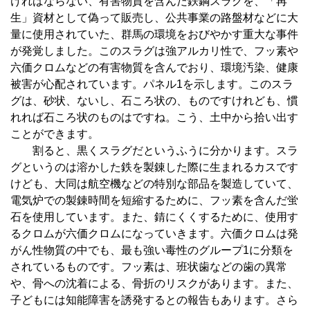
ければならない、有害物質を含んだ鉄鋼スラグを、「再
生」資材として偽って販売し、公共事業の路盤材などに大
量に使用されていた、群馬の環境をおびやかす重大な事件
が発覚しました。このスラグは強アルカリ性で、フッ素や
六価クロムなどの有害物質を含んでおり、環境汚染、健康
被害が心配されています。パネル1を示します。このスラ
グは、砂状、ないし、石ころ状の、ものですけれども、慣
れれば石ころ状のものはですね。こう、土中から拾い出す
ことができます。
割ると、黒くスラグだというふうに分かります。スラ
グというのは溶かした鉄を製錬した際に生まれるカスです
けども、大同は航空機などの特別な部品を製造していて、
電気炉での製錬時間を短縮するために、フッ素を含んだ蛍
石を使用しています。また、錆にくくするために、使用す
るクロムが六価クロムになっていきます。六価クロムは発
がん性物質の中でも、最も強い毒性のグループ1に分類を
されているものです。フッ素は、班状歯などの歯の異常
や、骨への沈着による、骨折のリスクがあります。また、
子どもには知能障害を誘発するとの報告もあります。さら