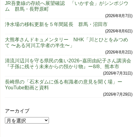
JR吾妻線の存続へ展望確認 「いかす会」がシンポジウ
ム 群馬・長野原町
2026年8月7日
浄水場の移転更新を５年間延長 群馬・沼田市
2026年8月6日
大熊孝さんドキュメンタリー NHK「川とひとをみつめ
て 〜ある河川工学者の半生〜」
2026年8月2日
清流川辺川を守る県民の集い2026−嘉田由紀子さん講演会
『子孫に残そう未来からの預かり物』ー8/8、熊本市
2026年7月31日
長崎県の「石木ダムに係る有識者の意見を聞く場」ー
YouTube動画と資料
2026年7月29日
アーカイブ