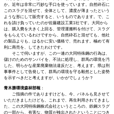
か。近年は非常に巧妙な手口を使っています。自然砕石に
このスラグを混ぜて、全体として、濃度が薄まったという
ような形にして販売すると、いうものであります。で、こ
れを請け負っていたのが佐藤建設工業1社です。大同から
は、購入費を大きく上回る、管理運搬料を付けて、スラグ
をもらえているわけですから、自然砕石と混ぜても、他社
の製品よりも、はるかに安い価格で、売れます。極めて有
利に商売を、してきたわけです。
そこで伺いますが、この一連の大同特殊鋼の行為は、
儲けのためのサンパイを、不法に処理し、群馬の環境を汚
した、明らかな産業廃棄物法違反だと、考えます。県は刑
事事件として告発して、群馬の環境を守る毅然とした姿勢
を示すべきだと考えますが、いかがでしょうか？
青木勝環境森林部報
：
ご指摘の件でありますけども、今、パネルも見させて
いただきましたけども、これまで、再生利用されてきまし
た、この大同特殊鋼株式会社というところの、鉄鋼スラグ
の一部から、有害な、物質が検出されたということにつき