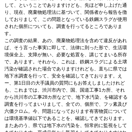
して、ということでありますけども、先ほど申し上げた通
り、現在、廃棄物処理法に基づいて、関係者から報告を徴
しておりまして、この問題となっている鉄鋼スラグが使用
された個所についても、調査を行ってるところでありま
す。
この調査の結果、あの、廃棄物処理法を含めて違反があれ
ば、そう言った事実に即して、法律に則った形で、生活環
境保全上、支障が無い、必要な処置を、講じてまいる所存
で、あります。それから、これは、鉄鋼スラグによる土壌
汚染が確認された場合でありますけれども、直ちに県では
地下水調査を行って、安全を確認してきております。え
ー、第1日目の大手議員の質問にもお答えしましたけれど
も、これまでは、渋川市内で、国、国道工事1カ所、それ
から渋川市の工事28カ所などで、地下水汚染、を確認する
調査を行ってまいりまして、全ての、個所で、フッ素及び
六価クロム。今、問題になっております有害物質について
は環境基準値以下であることを、確認してきております。
またあのう、県では地下水の汚染を、恒常的に監視をして