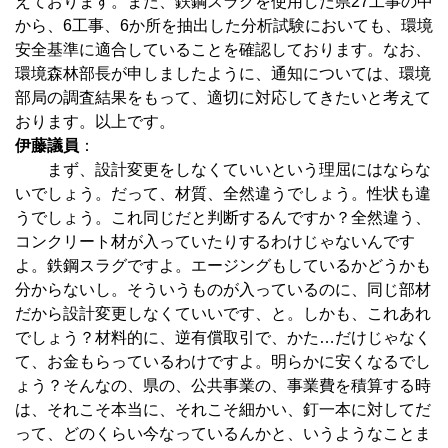
えております。また、鉄鋼スラグを使用した県27工事の中
から、6工事、6か所を抽出した分析試験においても、環境
安全基準に適合していることを確認しております。なお、
環境森林部長が申しましたように、通知については、環境
部局の調査結果をもって、適切に対応してきたいと考えて
おります。以上です。
伊藤議員
：
まず、設計変更をしなくていいという理屈にはならな
いでしょう。だって、材質、全然違うでしょう。性状も違
うでしょう。これ同じだと判断するんですか？全然違う、
コンクリート材が入っていたりするわけじゃないんです
よ。鉄鋼スラグですよ。エージングもしているかどうかも
分からないし。そういうものが入っているのに、同じ部材
だから設計変更しなくていいです、と。しかも、これあれ
でしょう？材料的に、逆有償取引で、かた…だけじゃなく
て、お金もらっているわけですよ。明らかに安くなるでし
ょう？そんなの、県の、公共事業の、事業費を積算する時
は、それこそ本当に、それこそ細かい、釘一本に対してだ
って、どのくらい今なっているんかと、いうようなことま