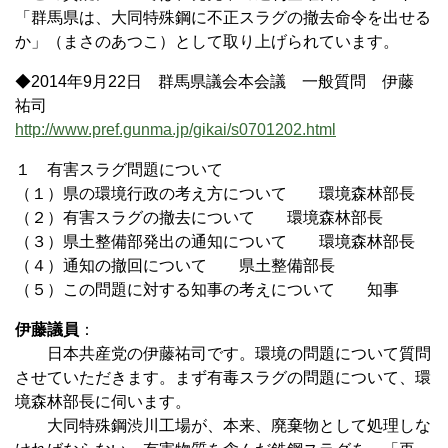
「群馬県は、大同特殊鋼に不正スラグの撤去命令を出せる
か」（まさのあつこ）として取り上げられています。
◆2014年9月22日 群馬県議会本会議 一般質問 伊藤
祐司
http://www.pref.gunma.jp/gikai/s0701202.html
１ 有害スラグ問題について
（１）県の環境行政の考え方について 環境森林部長
（２）有害スラグの撤去について 環境森林部長
（３）県土整備部発出の通知について 環境森林部長
（４）通知の撤回について 県土整備部長
（５）この問題に対する知事の考えについて 知事
伊藤議員
：
日本共産党の伊藤祐司です。環境の問題について質問
させていただきます。まず有毒スラグの問題について、環
境森林部長に伺います。
大同特殊鋼渋川工場が、本来、廃棄物として処理しな