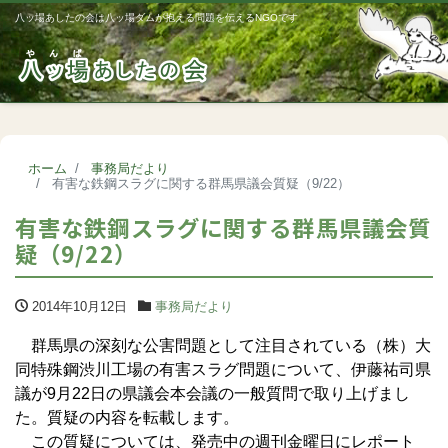
八ッ場あしたの会は八ッ場ダムが抱える問題を伝えるNGOです
Me
ホーム
事務局だより
有害な鉄鋼スラグに関する群馬県議会質疑（9/22）
有害な鉄鋼スラグに関する群馬県議会質
疑（9/22）
2014年10月12日
事務局だより
群馬県の深刻な公害問題として注目されている（株）大
同特殊鋼渋川工場の有害スラグ問題について、伊藤祐司県
議が9月22日の県議会本会議の一般質問で取り上げまし
た。質疑の内容を転載します。
この質疑については、発売中の週刊金曜日にレポート