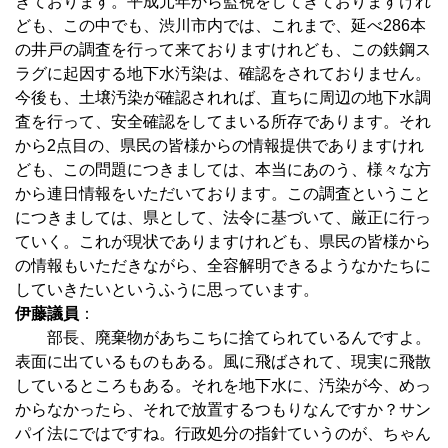
きております。平成元年から監視をしてきておりますけれ
ども、この中でも、渋川市内では、これまで、延べ286本
の井戸の調査を行って来ておりますけれども、この鉄鋼ス
ラグに起因する地下水汚染は、確認をされておりません。
今後も、土壌汚染が確認されれば、直ちに周辺の地下水調
査を行って、安全確認をしてまいる所存であります。それ
から2点目の、県民の皆様からの情報提供でありますけれ
ども、この問題につきましては、本当にあのう、様々な方
から連日情報をいただいております。この調査ということ
につきましては、県として、法令に基づいて、厳正に行っ
ていく。これが現状でありますけれども、県民の皆様から
の情報もいただきながら、全容解明できるようなかたちに
していきたいというふうに思っています。
伊藤議員
：
部長、廃棄物があちこちに捨てられているんですよ。
表面に出ているものもある。風に飛ばされて、現実に飛散
しているところもある。それを地下水に、汚染が今、めっ
からなかったら、それで放置するつもりなんですか？サン
パイ法にではですね。行政処分の指針ていうのが、ちゃん