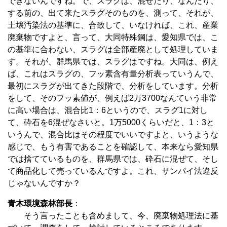
できないんですね。で、スラグは、混ぜたり、なんだり、
する前の、出て来たスラグそのものを、測って、それが、
土壌汚染法の基準に、合致して、いなければ、これ、産業
廃棄物ですよと、言って、大同特殊鋼は、愛知県では、こ
の基準に合わない、スラグは全部産廃として処理していま
す。それが、群馬県では、スラグはですね。大同は、例え
ば、これはスラグの、フッ素含有量分析表っていうんで、
最初にスラグが出てきた段階で、分析をしています。分析
をして、そのフッ素値が、例えば2万3700なんていう非常
に高い場合は、混合比1：6というので、スラグ1に対し
て、砕石を6混ぜなさいと。1万5000くらいだと、1：3と
いうんで、混合比はその程度でいいですよと、いうような
感じで、もう有害であることを確認して、本来なら愛知県
では捨てているものを、群馬県では、砕石に混ぜて、そし
て商品化して売っているんですよ。これ、サンパイ法違反
じゃないんですか？
青木環境森林部長
：
そう言ったことも含めまして、今、廃棄物処理法に基