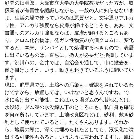
顧問の畑明郎。大阪市立大学の大学院教授だった方が、取
扱業者が有害性を認識しながら、一般の人に知らせないま
ま、生活の場で使っているのは悪質だと。文字通りアルカ
リ性、アルカリ強度なら皮膚が解けるところも、ああ、文
書通りのアルカリ強度ならば、皮膚が解けるところもあ
り、クロム化合物は、発ガン性物質の六価クロムに、変化
すると。本来、サンパイとして処理するべきもので、表層
に出ているものは、直ちに、撤去が必要だと指摘していま
す。渋川市の、金井では、自治会を通して、市に撤去を、
働き掛けようと、いう、動きも起きているふうに聞いてい
ます。
現に、群馬県では、土壌への汚染も、確認をされているわ
けですから、放置しては、いけないと思うんですね。で、
水に溶け出す可能性。これは八ッ場ダムの代替地などは、
水没線、ダム湖の水没線以下のところにも、私自身も確認
を何か所もしています。土地改良区などは、砂利、敷き砂
利として使われているとこ、たくさんあります。それか
ら、地震の際に、深くに埋められたとしても、液状化で噴
出する可能性もあると、いうふうに言われてますし、風に