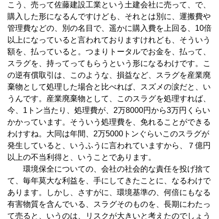
こう、売って佐藤建設工業という土建会社に売って、で、
購入した形になるんですけども、それとは別に、運搬費や
管理費などの、別の名目で、遥かに購入費を上回る、10倍
以上になっていると言われておりますけれども、そういう
額を、払っていると。つまりトータルでお金を、払って、
スラグを、持ってってもらうという形になるわけです。こ
の逆有償取引は、このような、損益など、スラグを産業廃
棄物として処理した場合と比べれば、スズメの涙だと、い
うんです。産業廃棄物として、このスラグを処理すれば、
今、1トン当たり、処理費が、2万8000円から3万円くらい
かかっています。そういう処理費を、免れることができる
わけすね。大同は年間、2万5000トンぐらいこのスラグが
発生していると、いうふうに言われていますから、７億円
以上の不当利得と、いうことであります。
環境保全についての、会社の社会的な責任を投げ捨て
て、毎年莫大な利益を、手にしてきたことに、なるわけで
あります。しかし、さすがに、環境基準の、何倍にもなる
有害物質を含んでいる、スラグそのものを、長期にわたっ
て売ると、いうのは、リスクが大きいと考えたのでしょう