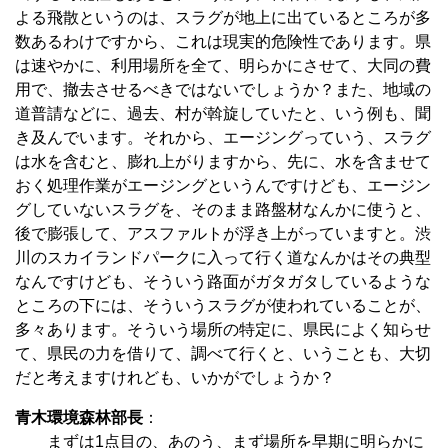
よる飛散というのは、スラグが地上に出ているところが多
数あるわけですから、これは現実的危険性であります。県
は速やかに、利用場所を全て、明らかにさせて、大同の費
用で、撤去させるべきではないでしょうか？また、地域の
道普請などに、過去、村が斡旋していたと、いう例も、聞
き及んでいます。それから、エージングっていう、スラグ
は水を含むと、膨れ上がりますから、先に、水を含ませて
おく処理作業がエージングというんですけども、エージン
グしていないスラグを、そのまま路盤材なんかに使うと、
後で膨張して、アスファルトが浮き上がっていますと。渋
川のスカイランドパークに入って行く道なんかはその典型
なんですけども、そういう路面がガタガタしているような
ところの下には、そういうスラグが使われていることが、
多々あります。そういう場所の特定に、県民によく知らせ
て、県民の力を借りて、調べて行くと、いうことも、大切
だと考えますけれども、いかがでしょうか？
青木環境森林部長
：
まずは1点目の、あのう、まず場所を早期に明らかに