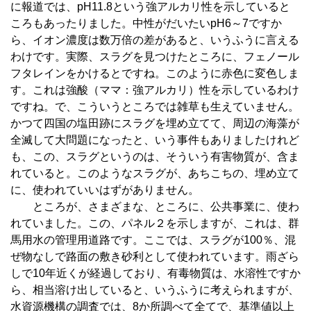
に報道では、pH11.8という強アルカリ性を示していると
ころもあったりました。中性がだいたいpH6～7ですか
ら、イオン濃度は数万倍の差があると、いうふうに言える
わけです。実際、スラグを見つけたところに、フェノール
フタレインをかけるとですね。このように赤色に変色しま
す。これは強酸（ママ：強アルカリ）性を示しているわけ
ですね。で、こういうところでは雑草も生えていません。
かつて四国の塩田跡にスラグを埋め立てて、周辺の海藻が
全滅して大問題になったと、いう事件もありましたけれど
も、この、スラグというのは、そういう有害物質が、含ま
れていると。このようなスラグが、あちこちの、埋め立て
に、使われていいはずがありません。
ところが、さまざまな、ところに、公共事業に、使わ
れていました。この、パネル２を示しますが、これは、群
馬用水の管理用道路です。ここでは、スラグが100％、混
ぜ物なしで路面の敷き砂利として使われています。雨ざら
しで10年近くが経過しており、有毒物質は、水溶性ですか
ら、相当溶け出していると、いうふうに考えられますが、
水資源機構の調査では、8か所調べて全てで、基準値以上