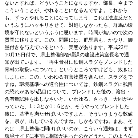
ないとすれば、どういうことになりますか、部長、今まで
こういうことが、やれることになるんですよ。これから
も。ずっとやれることになってしまう。これは法違反だと
いうふうにハッキリさせて、対処しなかったら、群馬の環
境を守れないというふうに思います。時間が無いので次の
質問に移ります。この、問題には、群馬県も、かなり、御
墨付きを与えているという、実態があります。平成22年
10月15日付で、県土整備部管理課の建設政策室長名で通
知が出ています。「再生骨材に鉄鋼スラグをブレンドした
骨材の取扱いについて」というところですけども、抜き出
しました。この、いわゆる有害物質を含んだ、スラグをで
すね。環境基準への適合性については、鉄鋼スラグに残留
の恐れがある5品目について、ブレンドした後の、溶出・
含有量試験を出しなさいと。いわゆる、さっき、大同がや
っていた、1：3とか1：6とか、そうやってブレンドした
後に、基準を満たせばいいですよと。そういうような数値
を、県が、出しているんですね。しかもですね。まあ、そ
れは…県土整備に聞けばいいのか。こういう通知は、まず
環境サイドに事前に相談があったのかどうか。このような