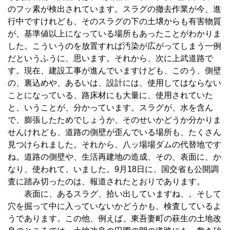
のフッ素が検出されています。スラグの撤去作業が今、進
行中ですけれども、そのスラグの下の土壌からも有害物質
が、基準値以上になっている場所もあったことがわかりま
した。こういうのを放置すれば汚染が広がってしまう一例
だというふうに、思います。それから、次に上武道路で
す。現在、建設工事が進んでいますけども、このう、側壁
の、裏込めや、あるいは、設計には、使用してはならない
ことになっている、路床材にも大量に、使用されていた
と、いうことが、分かっています。スラグが、水を含ん
で、膨張したためでしょうか、そのせいかどうか分かりま
せんけれども、道路の側壁が歪んでいる場所も、たくさん
見つけられました。それから、八ッ場場ダムの代替地です
ね。道路の側壁や、生活再建地の造成、その、表面に、か
なり、使われて、いました。9月18日に、国交省も公開調
査に踏み切ったのは、報道されたとおりであります。
表面に、あるスラグ、拾い出していますね、。そして
穴を掘って中に入っていないかどうかも、検査しているよ
うであります。この他、例えば、東吾妻町の萩生の土地改