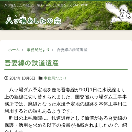
八ッ場あしたの会は八ッ場ダムが抱える問題を伝えるNGOです
Me
ホーム
事務局だより
吾妻線の鉄道遺産
吾妻線の鉄道遺産
2014年10月6日
事務局だより
八ッ場ダム予定地を走る吾妻線が10月1日に水没線より
上の新線に切り替えられました。国交省八ッ場ダム工事事
務所では、廃線となった水没予定地の線路を本体工事用に
利用するとの話もあるようです。
昨日の上毛新聞に、鉄道遺産として価値がある吾妻線の
保護・活用を求める以下の投書が掲載されましたので、紹