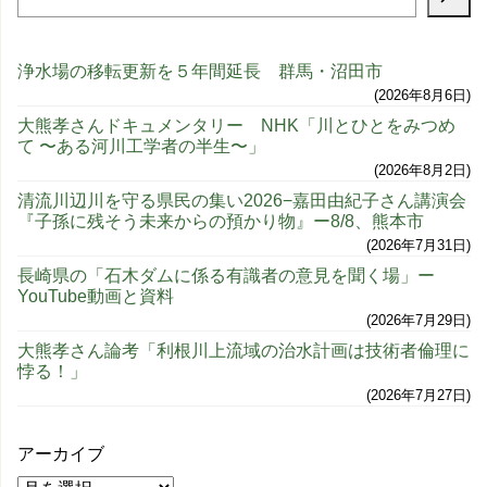
浄水場の移転更新を５年間延長 群馬・沼田市
2026年8月6日
大熊孝さんドキュメンタリー NHK「川とひとをみつめ
て 〜ある河川工学者の半生〜」
2026年8月2日
清流川辺川を守る県民の集い2026−嘉田由紀子さん講演会
『子孫に残そう未来からの預かり物』ー8/8、熊本市
2026年7月31日
長崎県の「石木ダムに係る有識者の意見を聞く場」ー
YouTube動画と資料
2026年7月29日
大熊孝さん論考「利根川上流域の治水計画は技術者倫理に
悖る！」
2026年7月27日
アーカイブ