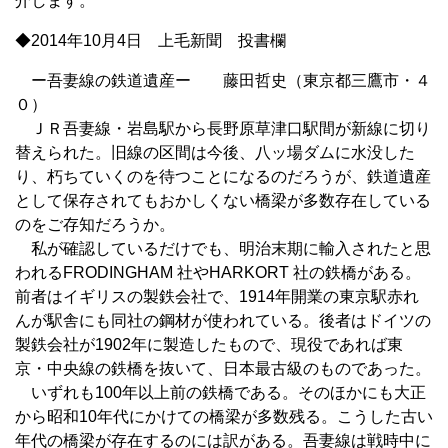
介します。
◆2014年10月4日 上毛新聞 投書欄
ー吾妻線の鉄道遺産ー 藤田哲史（東京都三鷹市・４
０）
ＪＲ吾妻線・岩島駅から長野原草津口駅間が新線に切り
替えられた。旧線の区間は今後、八ッ場ダムに水没した
り、朽ちていくのを待つことになるのだろうが、鉄道遺産
として保存されてもおかしくない橋梁が多数存在している
のをご存知だろうか。
私が確認しているだけでも、明治末期に輸入されたと思
われるFRODINGHAM 社やHARKORT 社の鉄橋がある。
前者はイギリスの製鉄会社で、1914年開業の東京駅赤れ
んが駅舎にも同社の鋼材が使われている。後者はドイツの
製鉄会社が1902年に製造したもので、現役であれば東
京・中央線の鉄橋を抜いて、日本最古級のものであった。
いずれも100年以上前の鉄橋である。そのほかにも大正
から昭和10年代にかけての橋梁が多数残る。こうした古い
年代の橋梁が存在するのには訳がある。吾妻線は戦時中に