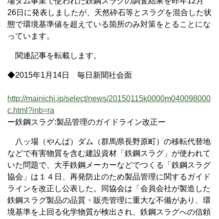
場ダム事業で使われた鉄鋼スラグの調査結果を昨年12月
26日に発表しましたが、天然砕石等とスラグを混合した状
態で環境基準値を超えている箇所のみ対策をとることにな
っています。
関連記事を転載します。
◆2015年1月14日 毎日新聞社会面
http://mainichi.jp/select/news/20150115k0000m040098000
c.html?inb=ra
ー鉄鋼スラグ:製品管理のガイドライン改正ー
八ッ場（やんば）ダム（群馬県長野原町）の移転代替地
などで有害物質を含む建設資材「鉄鋼スラグ」が使われて
いた問題で、大手鉄鋼メーカーなどでつくる「鉄鋼スラグ
協会」は１４日、再発防止のため製品管理に関するガイド
ラインを改正し公表した。同協会は「会員会社が製造した
鉄鋼スラグ製品の品質・販売管理に重大な不備があり、環
境基準を上回る化学物質が検出され、鉄鋼スラグへの信頼