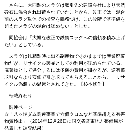
さらに、大同製のスラグは取引先の建設会社により天然
砕石に混合され出荷されていたことから、改正では「混合
前のスラグ単体での検査を義務づけ、この段階で基準値を
超えたスラグの混合は認めない」とした。
同協会は「大幅な改正で鉄鋼スラグへの信頼を積み上げ
たい」としている。
スラグは鉄精製時に出る副産物でそのままでは産業廃棄
物だが、リサイクル製品としての利用が認められている。
廃棄物として処分するには多額の費用が掛かるが、逆有償
取引ならより安価で引き取ってもらえることから、「リサ
イクル偽装」の温床とされてきた。【杉本修作】
—転載終わり—
関連ページ
☆「八ッ場ダム関連事業で六価クロムなど基準超える有害
物質検出」（2014年12月26日に国交省関東地方整備局が
発表した調査結果）