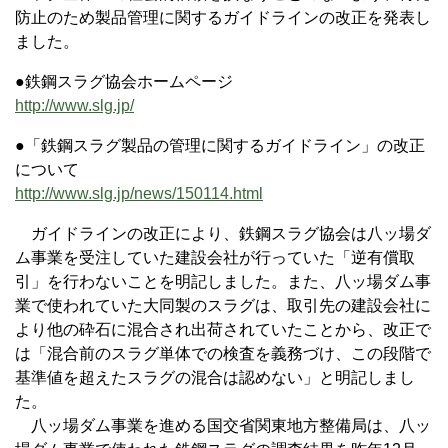
防止のため製品管理に関するガイドラインの改正を発表し
ました。
●鉄鋼スラグ協会ホームページ
http://www.slg.jp/
●「鉄鋼スラグ製品の管理に関するガイドライン」の改正
について
http://www.slg.jp/news/150114.html
ガイドラインの改正により、鉄鋼スラグ協会は八ッ場ダ
ム事業を受注していた建設会社が行っていた「逆有償取
引」を行わないことを明記しました。また、八ッ場ダム事
業で使われていた大同製のスラグは、取引先の建設会社に
より他の砕石に混合され出荷されていたことから、改正で
は「混合前のスラグ単体での検査を義務づけ、この段階で
基準値を超えたスラグの混合は認めない」と明記しまし
た。
八ッ場ダム事業を進める国交省関東地方整備局は、八ッ