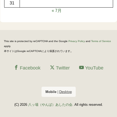
31
« 7月
This site is protected by reCAPTCHA and the Google
Privacy Policy
and
Terms of Service
apply.
。
本サイトはGoogle reCAPTCHAにより保護されています
Facebook
Twitter
YouTube
Mobile
|
Desktop
(C) 2026
八ッ場（やんば）あしたの会
. All rights reserved.