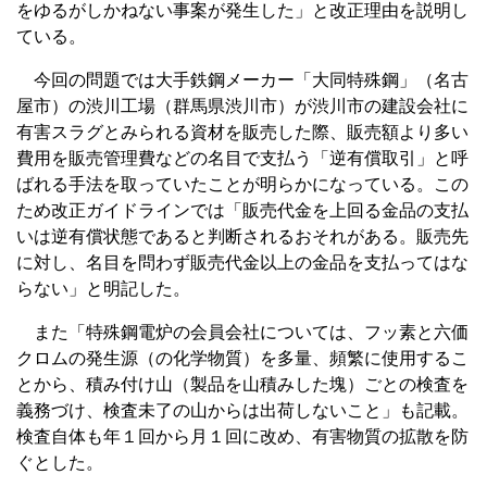
をゆるがしかねない事案が発生した」と改正理由を説明し
ている。
今回の問題では大手鉄鋼メーカー「大同特殊鋼」（名古
屋市）の渋川工場（群馬県渋川市）が渋川市の建設会社に
有害スラグとみられる資材を販売した際、販売額より多い
費用を販売管理費などの名目で支払う「逆有償取引」と呼
ばれる手法を取っていたことが明らかになっている。この
ため改正ガイドラインでは「販売代金を上回る金品の支払
いは逆有償状態であると判断されるおそれがある。販売先
に対し、名目を問わず販売代金以上の金品を支払ってはな
らない」と明記した。
また「特殊鋼電炉の会員会社については、フッ素と六価
クロムの発生源（の化学物質）を多量、頻繁に使用するこ
とから、積み付け山（製品を山積みした塊）ごとの検査を
義務づけ、検査未了の山からは出荷しないこと」も記載。
検査自体も年１回から月１回に改め、有害物質の拡散を防
ぐとした。