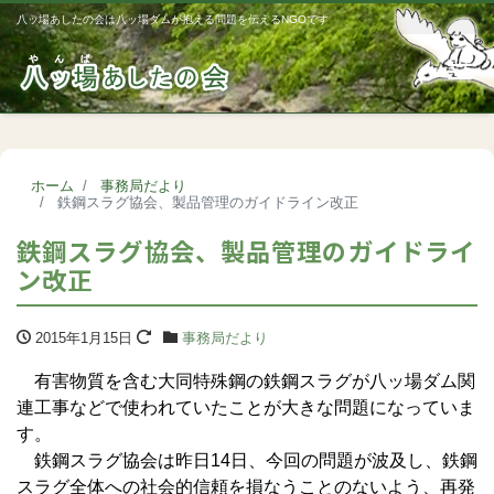
八ッ場あしたの会は八ッ場ダムが抱える問題を伝えるNGOです
Me
ホーム
事務局だより
鉄鋼スラグ協会、製品管理のガイドライン改正
鉄鋼スラグ協会、製品管理のガイドライ
ン改正
2015年1月15日
事務局だより
有害物質を含む大同特殊鋼の鉄鋼スラグが八ッ場ダム関
連工事などで使われていたことが大きな問題になっていま
す。
鉄鋼スラグ協会は昨日14日、今回の問題が波及し、鉄鋼
スラグ全体への社会的信頼を損なうことのないよう、再発