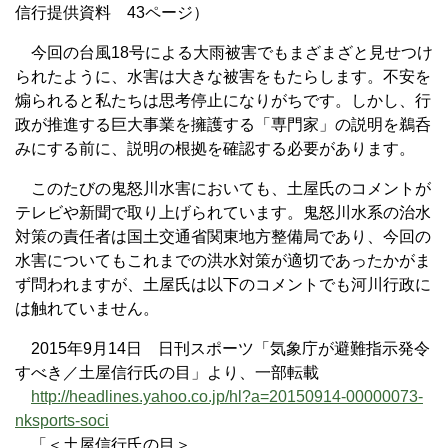
信行提供資料 43ページ）
今回の台風18号による大雨被害でもまざまざと見せつけ
られたように、水害は大きな被害をもたらします。不安を
煽られると私たちは思考停止になりがちです。しかし、行
政が推進する巨大事業を擁護する「専門家」の説明を鵜呑
みにする前に、説明の根拠を確認する必要があります。
このたびの鬼怒川水害においても、土屋氏のコメントが
テレビや新聞で取り上げられています。鬼怒川水系の治水
対策の責任者は国土交通省関東地方整備局であり、今回の
水害についてもこれまでの洪水対策が適切であったかがま
ず問われますが、土屋氏は以下のコメントでも河川行政に
は触れていません。
2015年9月14日 日刊スポーツ「気象庁が避難指示発令
すべき／土屋信行氏の目」より、一部転載
http://headlines.yahoo.co.jp/hl?a=20150914-00000073-
nksports-soci
「＜土屋信行氏の目＞