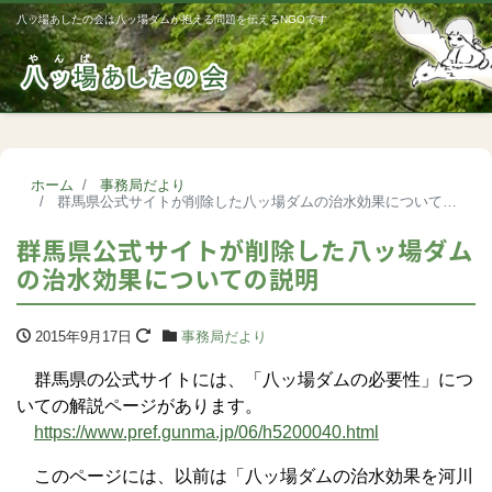
八ッ場あしたの会は八ッ場ダムが抱える問題を伝えるNGOです
Me
ホーム
事務局だより
群馬県公式サイトが削除した八ッ場ダムの治水効果についての説明
群馬県公式サイトが削除した八ッ場ダム
の治水効果についての説明
2015年9月17日
事務局だより
群馬県の公式サイトには、「八ッ場ダムの必要性」につ
いての解説ページがあります。
https://www.pref.gunma.jp/06/h5200040.html
このページには、以前は「八ッ場ダムの治水効果を河川