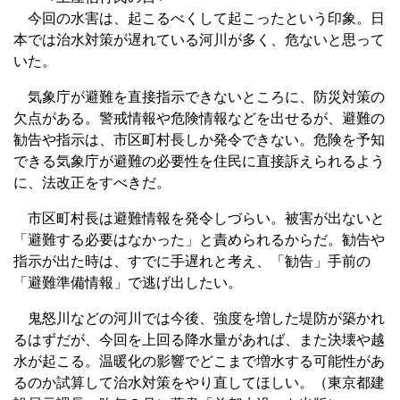
今回の水害は、起こるべくして起こったという印象。日
本では治水対策が遅れている河川が多く、危ないと思って
いた。
気象庁が避難を直接指示できないところに、防災対策の
欠点がある。警戒情報や危険情報などを出せるが、避難の
勧告や指示は、市区町村長しか発令できない。危険を予知
できる気象庁が避難の必要性を住民に直接訴えられるよう
に、法改正をすべきだ。
市区町村長は避難情報を発令しづらい。被害が出ないと
「避難する必要はなかった」と責められるからだ。勧告や
指示が出た時は、すでに手遅れと考え、「勧告」手前の
「避難準備情報」で逃げ出したい。
鬼怒川などの河川では今後、強度を増した堤防が築かれ
るはずだが、今回を上回る降水量があれば、また決壊や越
水が起こる。温暖化の影響でどこまで増水する可能性があ
るのか試算して治水対策をやり直してほしい。（東京都建