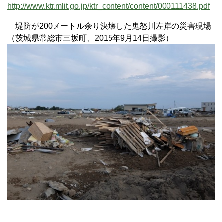
http://www.ktr.mlit.go.jp/ktr_content/content/000111438.pdf
堤防が200メートル余り決壊した鬼怒川左岸の災害現場
（茨城県常総市三坂町、2015年9月14日撮影）