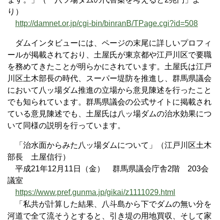
り）
http://damnet.or.jp/cgi-bin/binranB/TPage.cgi?id=508
ダムインタビューには、ページの末尾に詳しいプロフィ
ールが掲載されており、土屋氏が東京都や江戸川区で要職
を務めてきたことが明らかにされています。土屋氏は江戸
川区土木部長の時代、スーパー堤防を推進し、群馬県議会
において八ッ場ダム推進の立場から意見陳述を行ったこと
でも知られています。群馬県議会の公式サイトに掲載され
ている意見陳述でも、土屋氏は八ッ場ダムの治水効果につ
いて同様の説明を行っています。
「治水面からみた八ッ場ダムについて」（江戸川区土木
部長 土屋信行）
平成21年12月11日（金） 群馬県議会庁舎2階 203会
議室
https://www.pref.gunma.jp/gikai/z1111029.html
「私共が計算した結果、八斗島から下でダムの無い分を
河道で全て流そうとすると、引き堤の用地買収、そして家