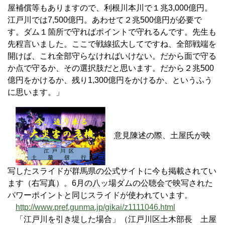
屋補償等もありますので、利根川本川で１兆3,000億円。
江戸川では7,500億円。あわせて２兆500億円が必要で
す。ダム１箇所で守ればポイントで守れるんです。先生も
先程言いました。ここで戦線拡大してですね、全部戦端を
開けば、これ全部守らなければいけない。だから面で守る
か点で守るか、その選択肢だと思います。だから２兆500
億円をかけるか、残り1,300億円をかけるか、というふう
に思います。」
意見陳述の際、土屋氏が映
写したスライドが群馬県の公式サイトに今も掲載されてい
ます（右写真）。6月の八ッ場ダムの公聴会で映写された
パワーポイントと同じスライドが使われています。
http://www.pref.gunma.jp/gikai/z1111046.html
「江戸川を引き堤した場合」（江戸川区土木部長 土屋