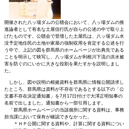
開催された八ッ場ダムの公聴会において、八ッ場ダムの推
進論者として有名な土屋信行氏が自らの公述の中で取り上
げたものです。公聴会で登壇した土屋氏は、八ッ場ダム水
没予定地住民の土地や家屋の強制収用を肯定する公述を行
う中で、上記の図を群馬県のホームページが出典先である
ことを明示して映写し、八ッ場ダムが利根川下流の洪水被
害を防ぐのにいかに大きな役割を果たすかを説明しまし
た。
しかし、図や説明の根拠資料を群馬県に情報公開請求し
たところ、群馬県は資料が不存在であるとする以下の「公
文書不存在決定通知書」を7月17日付けで大澤正明知事の
名前で出しました。通知書から一部引用します。
「群馬県ホームページの当該個所に関する資料は、事務
担当課において保有が確認できなかった。
＊ＨＰ公開に関する資料や、計算に関する資料につい