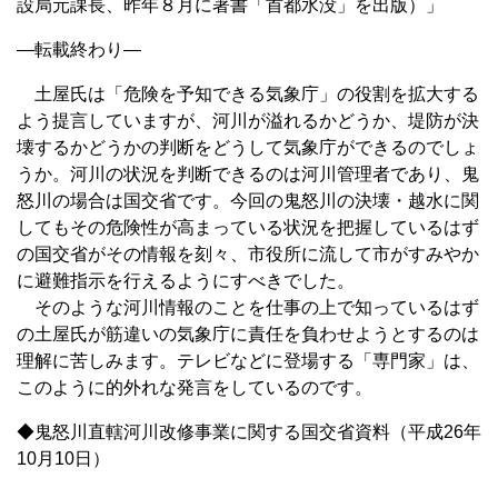
設局元課長、昨年８月に著書「首都水没」を出版）」
—転載終わり—
土屋氏は「危険を予知できる気象庁」の役割を拡大する
よう提言していますが、河川が溢れるかどうか、堤防が決
壊するかどうかの判断をどうして気象庁ができるのでしょ
うか。河川の状況を判断できるのは河川管理者であり、鬼
怒川の場合は国交省です。今回の鬼怒川の決壊・越水に関
してもその危険性が高まっている状況を把握しているはず
の国交省がその情報を刻々、市役所に流して市がすみやか
に避難指示を行えるようにすべきでした。
そのような河川情報のことを仕事の上で知っているはず
の土屋氏が筋違いの気象庁に責任を負わせようとするのは
理解に苦しみます。テレビなどに登場する「専門家」は、
このように的外れな発言をしているのです。
◆鬼怒川直轄河川改修事業に関する国交省資料（平成26年
10月10日）