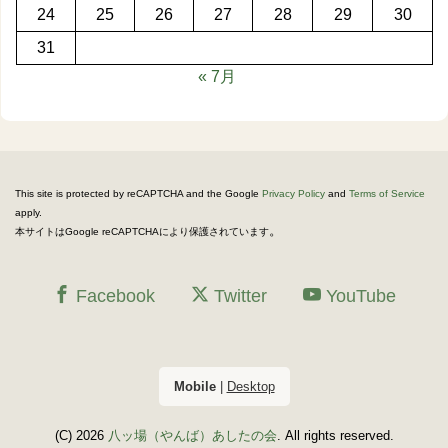
24
25
26
27
28
29
30
31
« 7月
This site is protected by reCAPTCHA and the Google
Privacy Policy
and
Terms of Service
apply.
。
本サイトはGoogle reCAPTCHAにより保護されています
Facebook
Twitter
YouTube
Mobile
|
Desktop
(C) 2026
八ッ場（やんば）あしたの会
. All rights reserved.