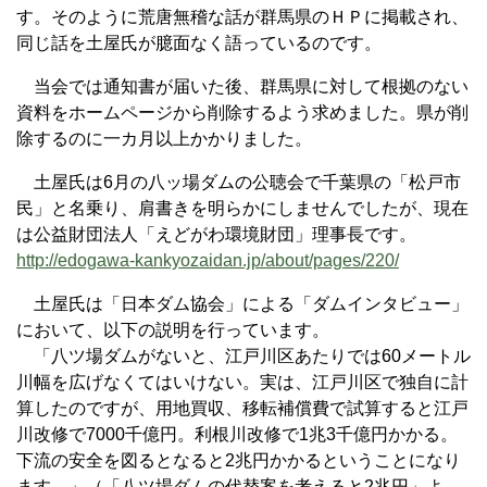
す。そのように荒唐無稽な話が群馬県のＨＰに掲載され、
同じ話を土屋氏が臆面なく語っているのです。
当会では通知書が届いた後、群馬県に対して根拠のない
資料をホームページから削除するよう求めました。県が削
除するのに一カ月以上かかりました。
土屋氏は6月の八ッ場ダムの公聴会で千葉県の「松戸市
民」と名乗り、肩書きを明らかにしませんでしたが、現在
は公益財団法人「えどがわ環境財団」理事長です。
http://edogawa-kankyozaidan.jp/about/pages/220/
土屋氏は「日本ダム協会」による「ダムインタビュー」
において、以下の説明を行っています。
「八ツ場ダムがないと、江戸川区あたりでは60メートル
川幅を広げなくてはいけない。実は、江戸川区で独自に計
算したのですが、用地買収、移転補償費で試算すると江戸
川改修で7000千億円。利根川改修で1兆3千億円かかる。
下流の安全を図るとなると2兆円かかるということになり
ます。」（「八ツ場ダムの代替案を考えると2兆円」よ