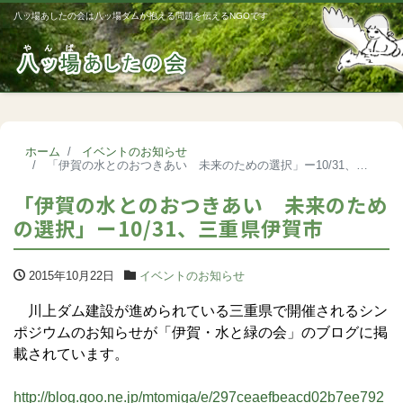
八ッ場あしたの会は八ッ場ダムが抱える問題を伝えるNGOです
Me
ホーム
イベントのお知らせ
「伊賀の水とのおつきあい 未来のための選択」ー10/31、三重県伊賀市
「伊賀の水とのおつきあい 未来のため
の選択」ー10/31、三重県伊賀市
2015年10月22日
イベントのお知らせ
川上ダム建設が進められている三重県で開催されるシン
ポジウムのお知らせが「伊賀・水と緑の会」のブログに掲
載されています。
http://blog.goo.ne.jp/mtomiga/e/297ceaefbeacd02b7ee792