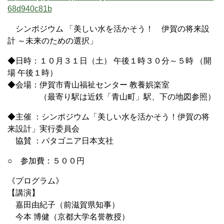
68d940c81b
シンポジウム 「美しい水を活かそう！ 伊賀の将来設
計 ～未来のための選択」
◆日時：１０月３１日（土） 午後１時３０分～５時 （開
場 午後１時）
◆会場：伊賀市青山福祉センター 教養娯楽室
（最寄り駅は近鉄「青山町」駅、下の地図参照）
◆主催 ：シンポジウム「美しい水を活かそう！伊賀の将
来設計」実行委員会
協賛 ：パタゴニア日本支社
○ 参加費：５００円
《プログラム》
【講演】
嘉田由紀子（前滋賀県知事）
今本 博健（京都大学名誉教授）