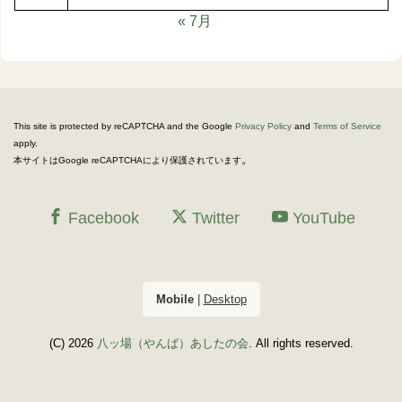
« 7月
This site is protected by reCAPTCHA and the Google
Privacy Policy
and
Terms of Service
apply.
。
本サイトはGoogle reCAPTCHAにより保護されています
Facebook
Twitter
YouTube
Mobile
|
Desktop
(C) 2026
八ッ場（やんば）あしたの会
. All rights reserved.