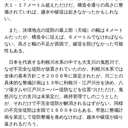
大１・１７メートル超えただけだ。構造令通りの高さに整
備されていれば、越水や破堤は起きなかったかもしれな
い。
また、決壊地点の堤防の最上部（天端）の幅は４メート
ルだったが、構造令に従えば、６メートルでなければなら
ない。高さと幅の不足が原因で、破堤を防げなかった可能
性もある。
日本を代表する利根川水系の中でも大支川の鬼怒川で、
なぜ不完全な堤防が放置されていたのか。利根川水系では
全体の基本方針こそ２００６年に策定されたが、川ごとの
具体的な整備計画は１３年に利根川・江戸川分を決め、八
ツ場ダムや江戸川スーパー堤防などを位置づけただけ。鬼
怒川などの支川は未策定だ。維持管理でしのごうとした
が、それだけで不完全堤防が解消されるはずがない。同様
の不完全堤防は全国で１６００キロもある。早急に整備計
画を策定して堤防整備を進めなければ、越水や破堤が繰り
返されるだろう。