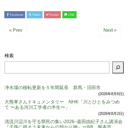
Facebook
Twitter
Pocket
LINE
« Prev
Next »
検索
浄水場の移転更新を５年間延長 群馬・沼田市
2026年8月6日
大熊孝さんドキュメンタリー NHK「川とひとをみつめ
て 〜ある河川工学者の半生〜」
2026年8月2日
清流川辺川を守る県民の集い2026−嘉田由紀子さん講演会
『子孫に残そう未来からの預かり物』ー8/8、熊本市