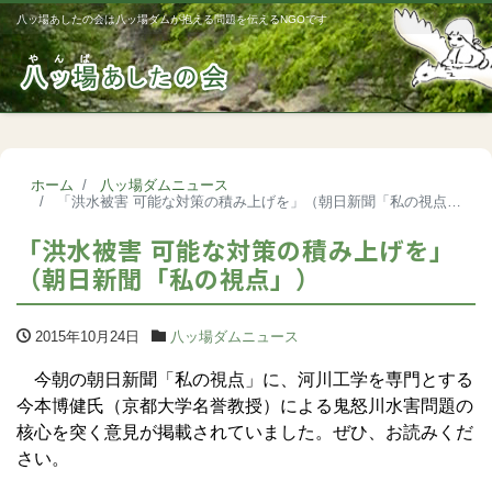
八ッ場あしたの会は八ッ場ダムが抱える問題を伝えるNGOです
Me
ホーム
八ッ場ダムニュース
「洪水被害 可能な対策の積み上げを」（朝日新聞「私の視点」）
「洪水被害 可能な対策の積み上げを」
（朝日新聞「私の視点」）
2015年10月24日
八ッ場ダムニュース
今朝の朝日新聞「私の視点」に、河川工学を専門とする
今本博健氏（京都大学名誉教授）による鬼怒川水害問題の
核心を突く意見が掲載されていました。ぜひ、お読みくだ
さい。