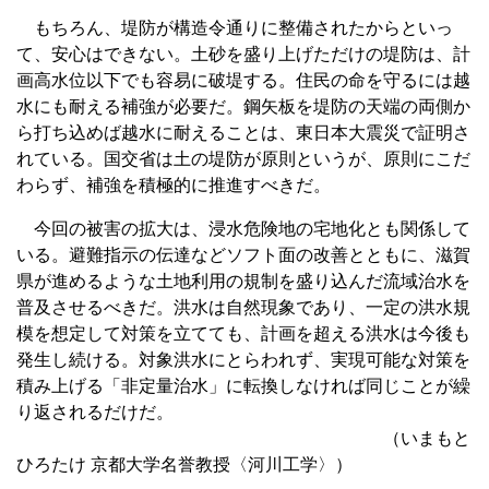
もちろん、堤防が構造令通りに整備されたからといっ
て、安心はできない。土砂を盛り上げただけの堤防は、計
画高水位以下でも容易に破堤する。住民の命を守るには越
水にも耐える補強が必要だ。鋼矢板を堤防の天端の両側か
ら打ち込めば越水に耐えることは、東日本大震災で証明さ
れている。国交省は土の堤防が原則というが、原則にこだ
わらず、補強を積極的に推進すべきだ。
今回の被害の拡大は、浸水危険地の宅地化とも関係して
いる。避難指示の伝達などソフト面の改善とともに、滋賀
県が進めるような土地利用の規制を盛り込んだ流域治水を
普及させるべきだ。洪水は自然現象であり、一定の洪水規
模を想定して対策を立てても、計画を超える洪水は今後も
発生し続ける。対象洪水にとらわれず、実現可能な対策を
積み上げる「非定量治水」に転換しなければ同じことが繰
り返されるだけだ。
（いまもと
ひろたけ 京都大学名誉教授〈河川工学〉）