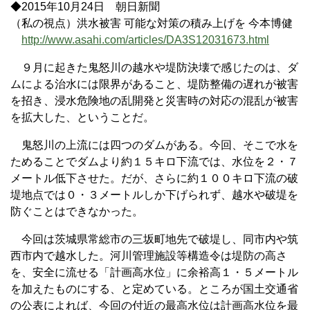
◆2015年10月24日 朝日新聞
（私の視点）洪水被害 可能な対策の積み上げを 今本博健
http://www.asahi.com/articles/DA3S12031673.html
９月に起きた鬼怒川の越水や堤防決壊で感じたのは、ダ
ムによる治水には限界があること、堤防整備の遅れが被害
を招き、浸水危険地の乱開発と災害時の対応の混乱が被害
を拡大した、ということだ。
鬼怒川の上流には四つのダムがある。今回、そこで水を
ためることでダムより約１５キロ下流では、水位を２・７
メートル低下させた。だが、さらに約１００キロ下流の破
堤地点では０・３メートルしか下げられず、越水や破堤を
防ぐことはできなかった。
今回は茨城県常総市の三坂町地先で破堤し、同市内や筑
西市内で越水した。河川管理施設等構造令は堤防の高さ
を、安全に流せる「計画高水位」に余裕高１・５メートル
を加えたものにする、と定めている。ところが国土交通省
の公表によれば、今回の付近の最高水位は計画高水位を最