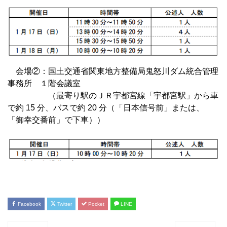
会場②：国土交通省関東地方整備局鬼怒川ダム統合管理
事務所 １階会議室
（最寄り駅のＪＲ宇都宮線「宇都宮駅」から車
で約 15 分、バスで約 20 分（「日本信号前」または、
「御幸交番前」で下車））
Facebook
Twitter
Pocket
LINE