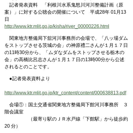
記者発表資料 「利根川水系鬼怒川河川整備計画（原
案）」に対する公聴会の開催について 平成28年 01月13
日
http://www.ktr.mlit.go.jp/kisha/river_00000226.html
関東地方整備局下舘河川事務所の会場で、「八ッ場ダム
をストップさせる茨城の会」の神原禮二さんが１月１７日
の11時30分から、「ムダなダムをストップさせる栃木の
会」の高橋比呂志さんが１月１７日の13時00分から公述
されるとのことです。
●記者発表資料より
http://www.ktr.mlit.go.jp/ktr_content/content/000638813.pdf
会場①：国土交通省関東地方整備局下館河川事務所 ３
階会議室
（最寄り駅のＪＲ水戸線「下館駅」から徒歩約
20 分）