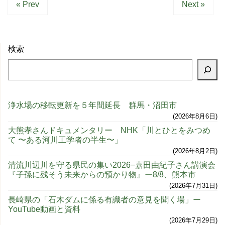
« Prev
Next »
検索
浄水場の移転更新を５年間延長 群馬・沼田市
2026年8月6日
大熊孝さんドキュメンタリー NHK「川とひとをみつめ
て 〜ある河川工学者の半生〜」
2026年8月2日
清流川辺川を守る県民の集い2026−嘉田由紀子さん講演会
『子孫に残そう未来からの預かり物』ー8/8、熊本市
2026年7月31日
長崎県の「石木ダムに係る有識者の意見を聞く場」ー
YouTube動画と資料
2026年7月29日