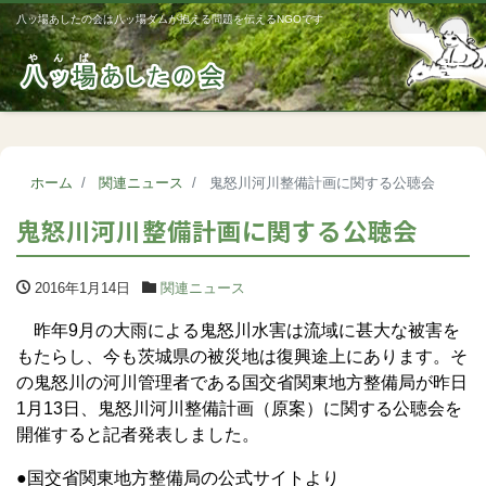
八ッ場あしたの会は八ッ場ダムが抱える問題を伝えるNGOです
Me
ホーム
関連ニュース
鬼怒川河川整備計画に関する公聴会
鬼怒川河川整備計画に関する公聴会
2016年1月14日
関連ニュース
昨年9月の大雨による鬼怒川水害は流域に甚大な被害を
もたらし、今も茨城県の被災地は復興途上にあります。そ
の鬼怒川の河川管理者である国交省関東地方整備局が昨日
1月13日、鬼怒川河川整備計画（原案）に関する公聴会を
開催すると記者発表しました。
●国交省関東地方整備局の公式サイトより