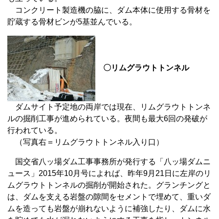
コンクリート製造機の脇に、ダム本体に使用する骨材を
貯蔵する骨材ビンが5基並んでいる。
〇リムグラウトトンネル
ダムサイト予定地の両岸では現在、リムグラウトトンネ
ルの掘削工事が進められている。夜間も最大6回の発破が
行われている。
（写真右＝リムグラウトトンネル入り口）
国交省八ッ場ダム工事事務所が発行する「八ッ場ダムニ
ュース」2015年10月号によれば、昨年9月21日に左岸のリ
ムグラウトトンネルの掘削が開始された。グランチングと
は、ダムを支える岩盤の隙間をセメントで埋めて、重いダ
ムを造っても岩盤が崩れないように補強したり、ダムに水