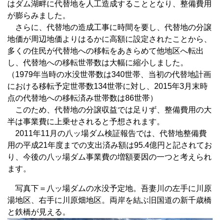
はダム湖畔に代替地を人工造成することとなり、整備費用
が膨らみました。
さらに、代替地の造成工事に時間を要し、代替地の分譲
地価が周辺地価よりはるかに高額に設定されたことから、
多くの住民が代替地への移転をあきらめて他地区へ転出
し、代替地への移転世帯数は大幅に縮小しました。
（1979年当時の水没世帯数は340世帯、当初の代替地計画
における移転予定世帯数134世帯に対し、2015年3月末時
点の代替地への移転済み世帯数は86世帯）
このため、代替地の分譲収益では足りず、整備費用の大
半は事業費に上乗せされると予想されます。
2011年11月の八ッ場ダム検証報告では、代替地整備費
用の平成21年度までの支出済み額は95.4億円と記されてお
り、今後の八ッ場ダム事業費の増額要因の一つと考えられ
ます。
写真下＝八ッ場ダムの水没予定地。吾妻川の左手に川原
湯地区、右手に川原畑地区。両岸を結ぶ旧国道の新千歳橋
と鉄橋が見える。