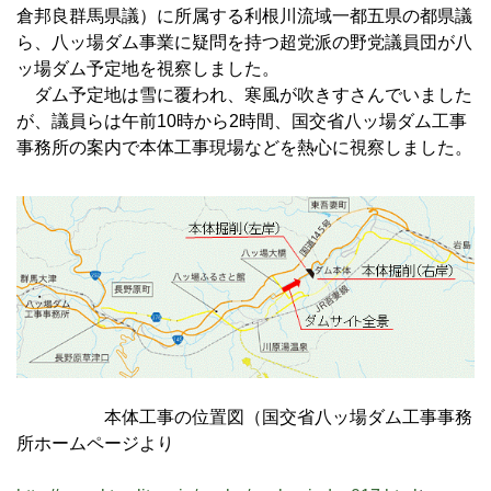
倉邦良群馬県議）に所属する利根川流域一都五県の都県議
ら、八ッ場ダム事業に疑問を持つ超党派の野党議員団が八
ッ場ダム予定地を視察しました。
ダム予定地は雪に覆われ、寒風が吹きすさんでいました
が、議員らは午前10時から2時間、国交省八ッ場ダム工事
事務所の案内で本体工事現場などを熱心に視察しました。
本体工事の位置図（国交省八ッ場ダム工事事務
所ホームページより