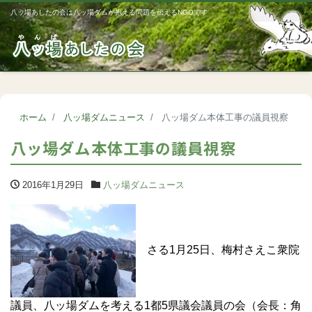
八ッ場あしたの会は八ッ場ダムが抱える問題を伝えるNGOです
Me
ホーム
八ッ場ダムニュース
八ッ場ダム本体工事の議員視察
八ッ場ダム本体工事の議員視察
2016年1月29日
八ッ場ダムニュース
さる1月25日、梅村さえこ衆院
議員、八ッ場ダムを考える1都5県議会議員の会（会長：角