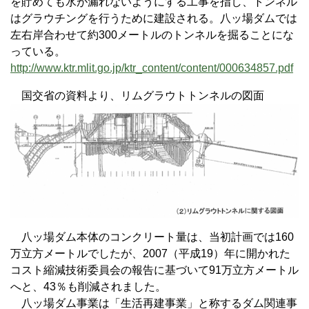
を貯めても水が漏れないようにする工事を指し、トンネル
はグラウチングを行うために建設される。八ッ場ダムでは
左右岸合わせて約300メートルのトンネルを掘ることにな
っている。
http://www.ktr.mlit.go.jp/ktr_content/content/000634857.pdf
国交省の資料より、リムグラウトトンネルの図面
八ッ場ダム本体のコンクリート量は、当初計画では160
万立方メートルでしたが、2007（平成19）年に開かれた
コスト縮減技術委員会の報告に基づいて91万立方メートル
へと、43％も削減されました。
八ッ場ダム事業は「生活再建事業」と称するダム関連事