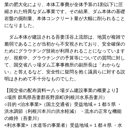
業の肥大化により、本体工事費が全体予算の1割以下に圧
縮された特異なダム事業です。その結果、ダム本体の基礎
岩盤の掘削量、本体コンクリート量が大幅に削られること
になりました。
ダム本体が建設される吾妻渓谷上流部は、地質が複雑で
脆弱であることが当初から不安視されており、安全確保の
ためにグラウチング技術が利用されることになっています
が、視察中、グラウチングの予算等についての質問に対し
て、国交省八ッ場ダム工事事務所の副所長は「わからな
い」と答えるなど、安全性に疑問を抱く議員らに対する説
明はきわめて不十分なものでした。
【国交省の配布資料ー八ッ場ダム建設事業の概要より】
○場所 群馬県吾妻郡長野原町(利根川水系吾妻川）
○目的 <治水事業>（国土交通省）受益地域＝１都５県 ・
洪水調節（利根川本川の洪水軽減） ・流水の正常な機能
の維持（吾妻川）
<利水事業>（水道等の事業者）受益地域＝１都４県 ・水