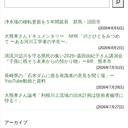
浄水場の移転更新を５年間延長 群馬・沼田市
2026年8月6日
大熊孝さんドキュメンタリー NHK「川とひとをみつめ
て 〜ある河川工学者の半生〜」
2026年8月2日
清流川辺川を守る県民の集い2026−嘉田由紀子さん講演会
『子孫に残そう未来からの預かり物』ー8/8、熊本市
2026年7月31日
長崎県の「石木ダムに係る有識者の意見を聞く場」ー
YouTube動画と資料
2026年7月29日
大熊孝さん論考「利根川上流域の治水計画は技術者倫理に
悖る！」
2026年7月27日
アーカイブ