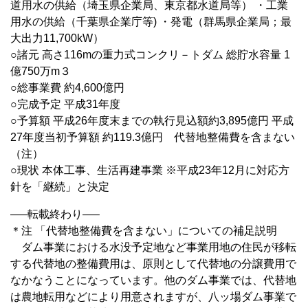
道用水の供給（埼玉県企業局、東京都水道局等） ・工業
用水の供給（千葉県企業庁等) ・発電（群馬県企業局；最
大出力11,700kW）
○諸元 高さ116mの重力式コンクリ－トダム 総貯水容量 1
億750万m３
○総事業費 約4,600億円
○完成予定 平成31年度
○予算額 平成26年度末までの執行見込額約3,895億円 平成
27年度当初予算額 約119.3億円 代替地整備費を含まない
（注）
○現状 本体工事、生活再建事業 ※平成23年12月に対応方
針を「継続」と決定
—–転載終わり—–
＊注 「代替地整備費を含まない」についての補足説明
ダム事業における水没予定地など事業用地の住民が移転
する代替地の整備費用は、原則として代替地の分譲費用で
なかなうことになっています。他のダム事業では、代替地
は農地転用などにより用意されますが、八ッ場ダム事業で