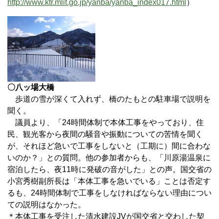
http://www.ktr.mlit.go.jp/yanba/yanba_index017.html
）
〇八ッ場大橋
歩道の雪が深くて入れず、橋のたもとの駐車場で説明を
聞く。
議員より、「24時間体制で本体工事をやっており、住
民、観光客から夜間の騒音や振動についての苦情を聞く
が、それほど急いで工事をしないと（工期に）間に合わな
いのか？」との質問。他の参加者からも、「川原湯温泉に
宿泊したら、夜11時に発破の音がした」との声。国交省の
小宮秀樹副所長は「本体工事を急いでいる」ことは否定す
るも、24時間体制で工事をしなければならない理由につい
ての説明はなかった。
＊本体工事を受注した清水建設JVが国交省と交わした契