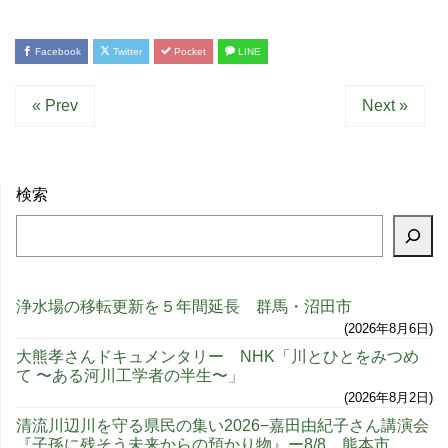
Facebook
Twitter
Pocket
LINE
« Prev
Next »
検索
浄水場の移転更新を５年間延長 群馬・沼田市
2026年8月6日
大熊孝さんドキュメンタリー NHK「川とひとをみつめ
て 〜ある河川工学者の半生〜」
2026年8月2日
清流川辺川を守る県民の集い2026−嘉田由紀子さん講演会
『子孫に残そう未来からの預かり物』ー8/8、熊本市