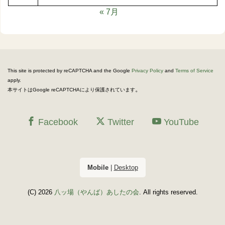
« 7月
This site is protected by reCAPTCHA and the Google
Privacy Policy
and
Terms of Service
apply.
。
本サイトはGoogle reCAPTCHAにより保護されています
Facebook
Twitter
YouTube
Mobile
|
Desktop
(C) 2026
八ッ場（やんば）あしたの会
. All rights reserved.