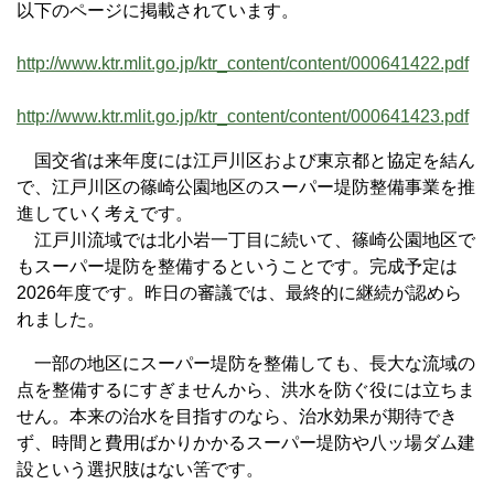
以下のページに掲載されています。
http://www.ktr.mlit.go.jp/ktr_content/content/000641422.pdf
http://www.ktr.mlit.go.jp/ktr_content/content/000641423.pdf
国交省は来年度には江戸川区および東京都と協定を結ん
で、江戸川区の篠崎公園地区のスーパー堤防整備事業を推
進していく考えです。
江戸川流域では北小岩一丁目に続いて、篠崎公園地区で
もスーパー堤防を整備するということです。完成予定は
2026年度です。昨日の審議では、最終的に継続が認めら
れました。
一部の地区にスーパー堤防を整備しても、長大な流域の
点を整備するにすぎませんから、洪水を防ぐ役には立ちま
せん。本来の治水を目指すのなら、治水効果が期待でき
ず、時間と費用ばかりかかるスーパー堤防や八ッ場ダム建
設という選択肢はない筈です。