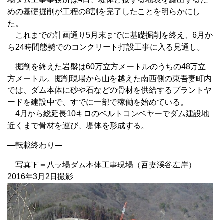
めの基礎掘削が工程の8割を完了したことを明らかにし
た。
これまでの計画通り5月末までに基礎掘削を終え、6月か
ら24時間態勢でのコンクリート打設工事に入る見通し。
掘削を終えた岩盤は60万立方メートルのうちの48万立
方メートル。掘削現場から山を越えた南西側の東吾妻町内
では、ダム本体に砂や石などの骨材を供給するプラントヤ
ードを建設中で、すでに一部で稼働を始めている。
4月から総延長10キロのベルトコンベヤーでダム建設地
近くまで骨材を運び、堤体を形成する。
—転載終わり—
写真下＝八ッ場ダム本体工事現場（吾妻渓谷左岸）
2016年3月2日撮影