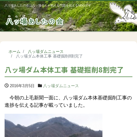
八ッ場あしたの会は八ッ場ダムが抱える問題を伝えるNGOです
Me
ホーム
八ッ場ダムニュース
八ッ場ダム本体工事 基礎掘削8割完了
八ッ場ダム本体工事 基礎掘削8割完了
2016年3月5日
八ッ場ダムニュース
今朝の上毛新聞一面に、八ッ場ダム本体基礎掘削工事の
進捗を伝える記事が載っていました。