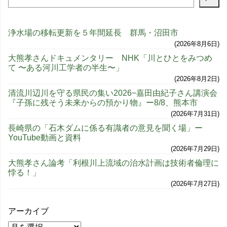
浄水場の移転更新を５年間延長 群馬・沼田市
2026年8月6日
大熊孝さんドキュメンタリー NHK「川とひとをみつめ
て 〜ある河川工学者の半生〜」
2026年8月2日
清流川辺川を守る県民の集い2026−嘉田由紀子さん講演会
『子孫に残そう未来からの預かり物』ー8/8、熊本市
2026年7月31日
長崎県の「石木ダムに係る有識者の意見を聞く場」ー
YouTube動画と資料
2026年7月29日
大熊孝さん論考「利根川上流域の治水計画は技術者倫理に
悖る！」
2026年7月27日
アーカイブ