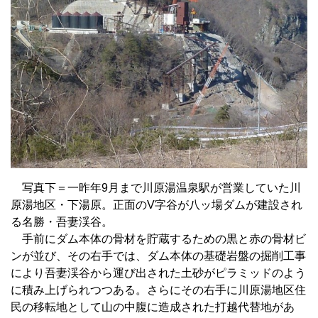
写真下＝一昨年9月まで川原湯温泉駅が営業していた川
原湯地区・下湯原。正面のV字谷が八ッ場ダムが建設され
る名勝・吾妻渓谷。
手前にダム本体の骨材を貯蔵するための黒と赤の骨材ビ
ンが並び、その右手では、ダム本体の基礎岩盤の掘削工事
により吾妻渓谷から運び出された土砂がピラミッドのよう
に積み上げられつつある。さらにその右手に川原湯地区住
民の移転地として山の中腹に造成された打越代替地があ