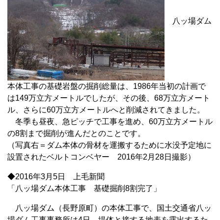
八ッ場ダム
本体工事の基礎岩盤の掘削総量は、1986年当初の計画で
は149万立方メートルでしたが、その後、68万立方メート
ル、さらに60万立方メートルへと削減されてきました。
冬季も昼夜、急ピッチで工事を進め、60万立方メートル
の8割まで掘削が進んだとのことです。
（写真右＝ダム本体の骨材を運搬するために水没予定地に
設置されたベルトコンベヤー 2016年2月28日撮影）
◆2016年3月5日 上毛新聞
「八ッ場ダム本体工事 基礎掘削8割完了」
八ッ場ダム（長野原町）の本体工事で、国土交通省八ッ
場ダム工事事務所は4日、堤体と接する地表を露出するた