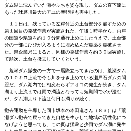
ダム湖に沈んでいた瀬やふちも姿を現し、ダムの直下流に
あった球磨川最大のアユの産卵場も再生した。
１１日は、残っている左岸付近の土台部分を崩すための
第１回目の発破作業が実施された。午後１時半から、両岸
の国道や県道を約１０分間通行止めにしたうえで、土台部
分の一部にひびが入るように埋め込んだ爆薬を爆破させ
た。県企業局によると、同様の発破作業を約３０回実施し
て順次、土台を撤去していくという。
荒瀬ダム撤去の一方で一層際立ってきたのは、荒瀬ダム
の１０キロ上流で今も川をせき止めている瀬戸石ダムの問
題だ。ダム湖内では相変わらずアオコの発生が続き、ダム
湖より上流までは雨で濁流となっても短期間で水が澄む
が、ダム湖より下流は何日も濁りが続く。
撤去運動を主導した同市坂本の本田進さん（８３）は「荒
瀬ダム撤去で戻ってきた自然を生かして地域の活性化につ
なげようと思っても、この夏は猛暑と少雨でダム湖に発生