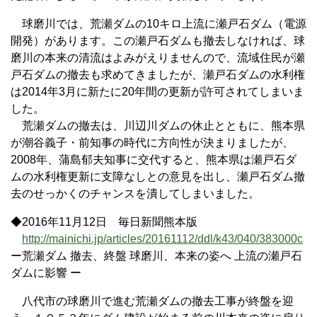
球磨川では、荒瀬ダムの10キロ上流に瀬戸石ダム（電源
開発）があります。この瀬戸石ダムも撤去しなければ、球
磨川の本来の清流はよみがえりませんので、流域住民が瀬
戸石ダムの撤去も求めてきましたが、瀬戸石ダムの水利権
は2014年3月に新たに20年間の更新が許可されてしまいま
した。
荒瀬ダムの撤去は、川辺川ダムの休止とともに、熊本県
が潮谷義子・前知事の時代に方向性が決まりましたが、
2008年、蒲島郁夫知事に交代すると、熊本県は瀬戸石ダ
ムの水利権更新に支障なしとの意見を出し、瀬戸石ダム撤
去のせっかくのチャンスを潰してしまいました。
◆2016年11月12日 毎日新聞熊本版
http://mainichi.jp/articles/20161112/ddl/k43/040/383000c
ー荒瀬ダム 撤去、終盤 球磨川、本来の姿へ 上流の瀬戸石
ダムに影響 ー
八代市の球磨川で進む荒瀬ダムの撤去工事が終盤を迎