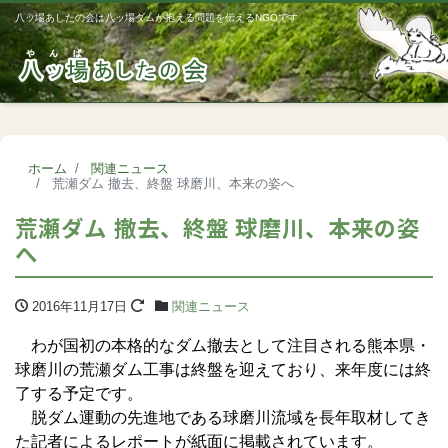
八ッ場あしたの会は八ッ場ダムが抱える問題を伝えるNGOです
Me
ホーム
関連ニュース
荒瀬ダム 撤去、終盤 球磨川、本来の姿へ
荒瀬ダム 撤去、終盤 球磨川、本来の姿
へ
2016年11月17日
関連ニュース
わが国初の本格的なダム撤去として注目される熊本県・
球磨川の荒瀬ダム工事は終盤を迎えており、来年度には終
了する予定です。
脱ダム運動の先進地である球磨川流域を長年取材してき
た記者によるレポートが紙面に掲載されています。