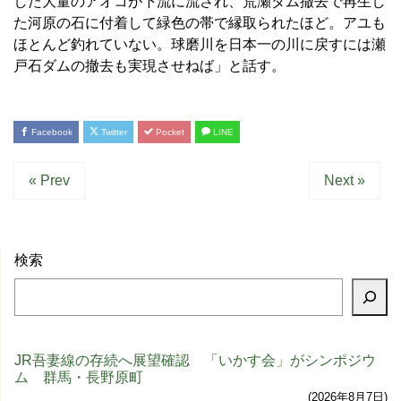
した大量のアオコが下流に流され、荒瀬ダム撤去で再生し
た河原の石に付着して緑色の帯で縁取られたほど。アユも
ほとんど釣れていない。球磨川を日本一の川に戻すには瀬
戸石ダムの撤去も実現させねば」と話す。
Facebook
Twitter
Pocket
LINE
« Prev
Next »
検索
JR吾妻線の存続へ展望確認 「いかす会」がシンポジウ
ム 群馬・長野原町
2026年8月7日