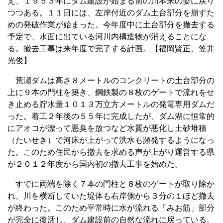
え、１９５３年にダム建設が始まる前の川本来の姿に戻り
つつある。１１日には、左岸付近のダム土台部分を崩すた
めの発破作業が始まった。今年度中に土台部分を撤去する
予定で、水面に出ている河川内構造物が消えることにな
る。撤去工事は来年度で完了する計画。【福岡賢正、笠井
光俊】
荒瀬ダムは高さ８メートルのコンクリートの土台部分の
上に９本の門柱を築き、鋼鉄製の８枚のゲートで流れをせ
き止める貯水量１０１３万立方メートルの発電専用ダムだ
った。着工２年後の５５年に完成したが、ダム湖に恒常的
にアオコが漂って悪臭を放つなど水質が悪化し土砂堆積
（たいせき）で河床が上がって洪水も頻発するようになっ
た。このため住民から撤去を求める声が上がり運営する県
が２０１２年度から国内初の撤去工事を始めた。
すでに両端を除く７本の門柱と８枚のゲートが取り除か
れ、川を横断していた堤体も右岸側から３分の１ほど撤去
が終わった。このため平常時に水が流れる「みお筋」部分
が完全に復活し、ダム建設前の自然な流れに戻っている。