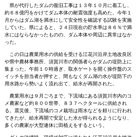
県が代行したダムの復旧工事は１３年１０月に着工し、
約６８億円をかけてダム本体の耐震強度も高めた。今年１
月からはダム湖を満水にして安全性を確認する試験を実施
していた。県によると、２４日現在の貯水率は８６％で満
水にはならなかったものの、ダム本体や周辺に異常はなか
った。
この日は農業用水の供給を受ける江花川沿岸土地改良区
や県中農林事務所、須賀川市の関係者らがダムの堤防上に
集まった。午前１０時過ぎ、取水ゲートを開く操作盤のス
イッチを担当者が押すと、間もなくダム湖の水が堤防下の
用水路から勢いよく流れ出て、給水が再開された。
農業用水は９月ごろまで、下流域にある須賀川市内のコ
メ農家など約８００世帯、８３７ヘクタールに供給され
る。震災後、下流域のコメ栽培は雨水などを頼りに行われ
てきたが、給水再開で安定した水が得られるようになり、
多くの農家が大型連休に田植えをするという。