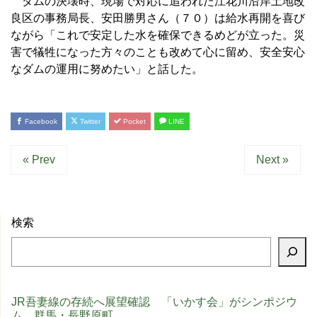
ダムの決壊時、現場で対応に追われた江花川沿岸土地改
良区の事務局長、安田勝男さん（７０）は給水再開を喜び
ながら「これで安定した水を確保できるめどが立った。災
害で犠牲になった方々のことも改めて心に留め、安全安心
なダムの運用に努めたい」と話した。
Facebook
Twitter
Pocket
LINE
« Prev
Next »
検索
JR吾妻線の存続へ展望確認 「いかす会」がシンポジウ
ム 群馬・長野原町