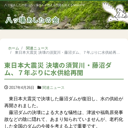
八ッ場あしたの会は八ッ場ダムが抱える問題を伝えるNGOです
Me
ホーム
関連ニュース
東日本大震災 決壊の須賀川・藤沼ダム、７年ぶりに水供給再開
東日本大震災 決壊の須賀川・藤沼ダ
ム、７年ぶりに水供給再開
2017年4月26日
関連ニュース
東日本大震災で決壊した藤沼ダムが復旧し、水の供給が
再開されました。
藤沼ダムの決壊による大きな犠牲は、津波や福島原発事
故などの陰に隠れて、あまり知られていませんが、老朽化
した全国のダムの今後を考える上で重要です。