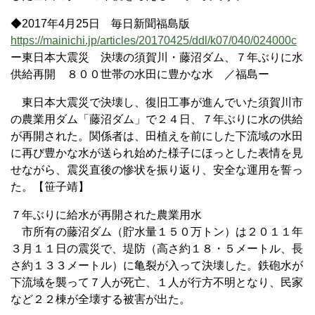
◆2017年4月25日 毎日新聞福島版
https://mainichi.jp/articles/20170425/ddl/k07/040/024000c
ー東日本大震災 決壊の須賀川・藤沼ダム、７年ぶりに水
供給再開 ８００世帯の水田に豊かな水 ／福島ー
東日本大震災で決壊し、復旧工事が進んでいた須賀川市
の農業用ダム「藤沼ダム」で２４日、７年ぶりに水の供給
が再開された。関係者は、田植えを前にした下流域の水田
に再び豊かな水が送られ始めた様子にほっとした表情を見
せながら、震災直後の惨状を振り返り、安全な運用を誓っ
た。【笹子靖】
７年ぶりに給水が再開された農業用水
市所有の藤沼ダム（貯水量１５０万トン）は２０１１年
３月１１日の震災で、堤防（高さ約１８・５メートル、長
さ約１３３メートル）に亀裂が入って決壊した。鉄砲水が
下流域を襲って７人が死亡、１人が行方不明となり、民家
など２２棟が全壊する被害が出た。