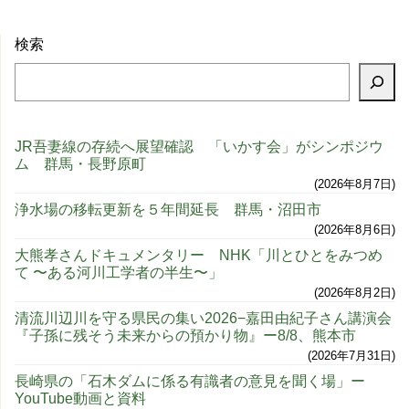
検索
JR吾妻線の存続へ展望確認 「いかす会」がシンポジウ
ム 群馬・長野原町
2026年8月7日
浄水場の移転更新を５年間延長 群馬・沼田市
2026年8月6日
大熊孝さんドキュメンタリー NHK「川とひとをみつめ
て 〜ある河川工学者の半生〜」
2026年8月2日
清流川辺川を守る県民の集い2026−嘉田由紀子さん講演会
『子孫に残そう未来からの預かり物』ー8/8、熊本市
2026年7月31日
長崎県の「石木ダムに係る有識者の意見を聞く場」ー
YouTube動画と資料