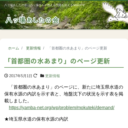
八ッ場あしたの会は八ッ場ダムが抱える問題を伝えるNGOです
Me
ホーム
更新情報
「首都圏の水あまり」のページ更新
「首都圏の水あまり」のページ更新
2017年5月1日
更新情報
「首都圏の水あまり」のページに、新たに埼玉県水道の
保有水源の内訳を示す表と、地盤沈下の状況を示す表を掲
載しました。
https://yamba-net.org/wp/problem/mokuteki/demand/
★埼玉県水道の保有水源の内訳