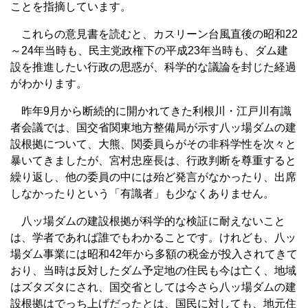
ことを指摘しています。
これらの意見書を読むと、カスリーン台風直後の昭和22
～24年当時も、民主党政権下の平成23年当時も、ダム建
設を推進したい行政の思惑が、科学的な議論を封じた経過
がわかります。
昨年9月から断続的に開かれてきた利根川・江戸川有識
者会議では、国交省関東地方整備局が示す八ッ場ダムの建
設根拠について、大熊、関委員らがその非科学性を次々と
暴いてきましたが、宮村忠座長は、行政判断を尊重すると
繰り返し、他の委員の中には殆ど発言がなかったり、出席
しなかったりという「有識者」も少なくありません。
八ッ場ダムの建設根拠が科学的な検証に耐えないこと
は、学者であれば誰でもわかることです。けれども、八ッ
場ダム事業には昭和42年から多額の税金が投入されてきて
おり、当時は反対したダム予定地の住民も今は亡く、地域
はズタズタにされ、国交省としては今さら八ッ場ダムの建
設根拠はでっち上げだったとは、国民に対しても、地元住