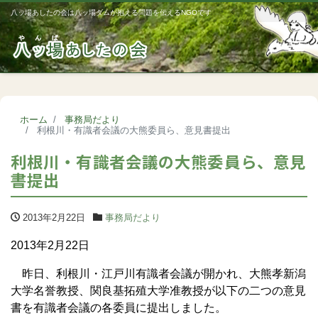
八ッ場あしたの会は八ッ場ダムが抱える問題を伝えるNGOです
Me
ホーム
事務局だより
利根川・有識者会議の大熊委員ら、意見書提出
利根川・有識者会議の大熊委員ら、意見
書提出
2013年2月22日
事務局だより
2013年2月22日
昨日、利根川・江戸川有識者会議が開かれ、大熊孝新潟
大学名誉教授、関良基拓殖大学准教授が以下の二つの意見
書を有識者会議の各委員に提出しました。