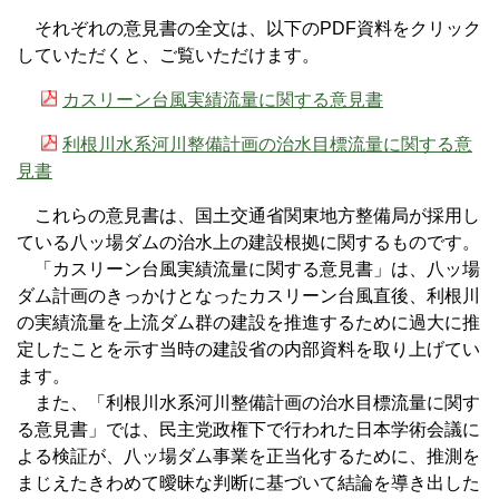
それぞれの意見書の全文は、以下のPDF資料をクリック
していただくと、ご覧いただけます。
カスリーン台風実績流量に関する意見書
利根川水系河川整備計画の治水目標流量に関する意
見書
これらの意見書は、国土交通省関東地方整備局が採用し
ている八ッ場ダムの治水上の建設根拠に関するものです。
「カスリーン台風実績流量に関する意見書」は、八ッ場
ダム計画のきっかけとなったカスリーン台風直後、利根川
の実績流量を上流ダム群の建設を推進するために過大に推
定したことを示す当時の建設省の内部資料を取り上げてい
ます。
また、「利根川水系河川整備計画の治水目標流量に関す
る意見書」では、民主党政権下で行われた日本学術会議に
よる検証が、八ッ場ダム事業を正当化するために、推測を
まじえたきわめて曖昧な判断に基づいて結論を導き出した