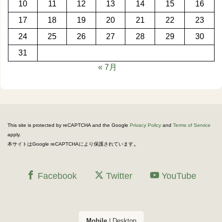
10
11
12
13
14
15
16
17
18
19
20
21
22
23
24
25
26
27
28
29
30
31
« 7月
This site is protected by reCAPTCHA and the Google
Privacy Policy
and
Terms of Service
apply.
。
本サイトはGoogle reCAPTCHAにより保護されています
Facebook
Twitter
YouTube
Mobile
|
Desktop