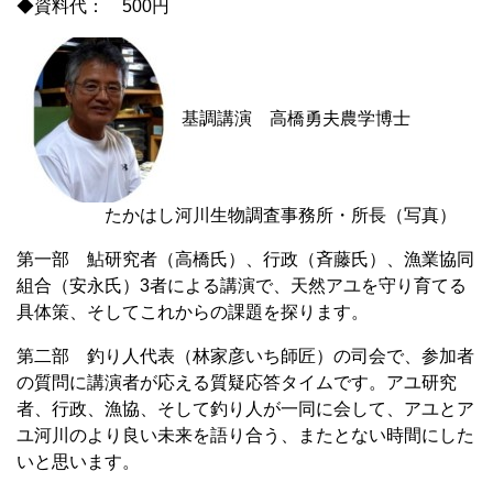
◆資料代： 500円
基調講演 高橋勇夫農学博士
たかはし河川生物調査事務所・所長（写真）
第一部 鮎研究者（高橋氏）、行政（斉藤氏）、漁業協同
組合（安永氏）3者による講演で、天然アユを守り育てる
具体策、そしてこれからの課題を探ります。
第二部 釣り人代表（林家彦いち師匠）の司会で、参加者
の質問に講演者が応える質疑応答タイムです。アユ研究
者、行政、漁協、そして釣り人が一同に会して、アユとア
ユ河川のより良い未来を語り合う、またとない時間にした
いと思います。