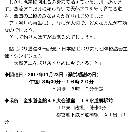
しかし漁業協同組合の努力で増えている河川もありま
す。放流アユだけに頼らないで天然アユを守り育てる道
を、全国の漁協のみなさんが探りはじめました。
アユ河川の再生には、なにが大切で、どんな方法が有効
なのでしょう。
そして釣り人は何が出来るのでしょうか。
鮎毛バリ通信30号記念・日本鮎毛バリ釣り団体協議会主
催・シンポジュム
「天然アユを取り戻すために今できること」
◆開催日：
2017年11月23日（勤労感謝の日）
午後1３時30分～１６時２０分
＊開場１３時１０分予定
◆場所：
全水道会館４Ｆ大会議室 ＪＲ水道橋駅前
ＪＲ東口改札・徒歩3分
都営地下鉄水道橋駅 Ａ１出口１
分