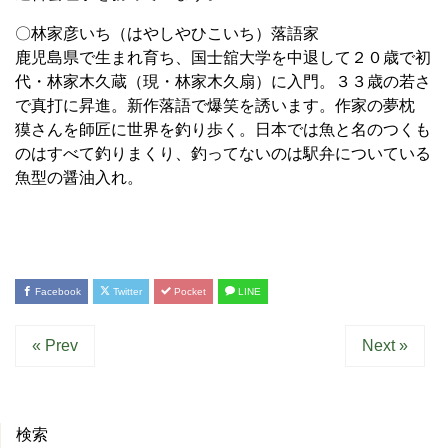
〇林家彦いち（はやしやひこいち）落語家
鹿児島県で生まれ育ち、国士舘大学を中退して２０歳で初
代・林家木久蔵（現・林家木久扇）に入門。３３歳の若さ
で真打に昇進。新作落語で爆笑を誘います。作家の夢枕
獏さんを師匠に世界を釣り歩く。日本では魚と名のつくも
のはすべて釣りまくり、釣ってないのは駅弁についている
魚型の醤油入れ。
Facebook
Twitter
Pocket
LINE
« Prev
Next »
検索