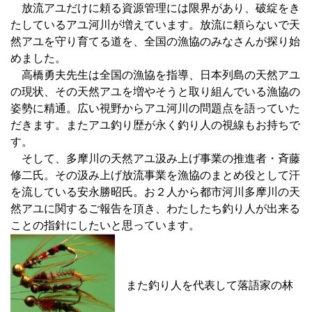
放流アユだけに頼る資源管理には限界があり、破綻をき
たしているアユ河川が増えています。放流に頼らないで天
然アユを守り育てる道を、全国の漁協のみなさんが探り始
めました。
高橋勇夫先生は全国の漁協を指導、日本列島の天然アユ
の現状、その天然アユを増やそうと取り組んでいる漁協の
姿勢に精通。広い視野からアユ河川の問題点を語っていた
だきます。またアユ釣り歴が永く釣り人の視線もお持ちで
す。
そして、多摩川の天然アユ汲み上げ事業の推進者・斉藤
修二氏。その汲み上げ放流事業を漁協のまとめ役として汗
を流している安永勝昭氏。お２人から都市河川多摩川の天
然アユに関するご報告を頂き、わたしたち釣り人が出来る
ことの指針にしたいと思っています。
また釣り人を代表して落語家の林