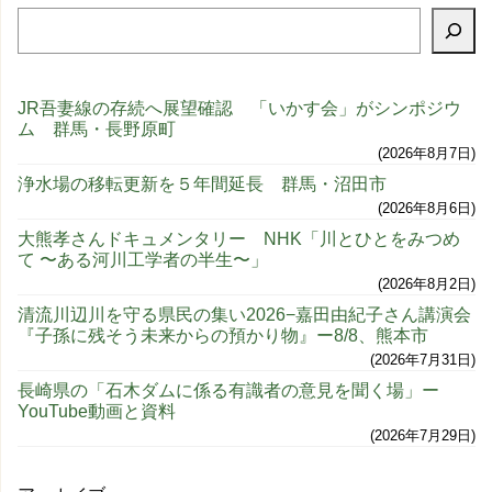
JR吾妻線の存続へ展望確認 「いかす会」がシンポジウ
ム 群馬・長野原町
2026年8月7日
浄水場の移転更新を５年間延長 群馬・沼田市
2026年8月6日
大熊孝さんドキュメンタリー NHK「川とひとをみつめ
て 〜ある河川工学者の半生〜」
2026年8月2日
清流川辺川を守る県民の集い2026−嘉田由紀子さん講演会
『子孫に残そう未来からの預かり物』ー8/8、熊本市
2026年7月31日
長崎県の「石木ダムに係る有識者の意見を聞く場」ー
YouTube動画と資料
2026年7月29日