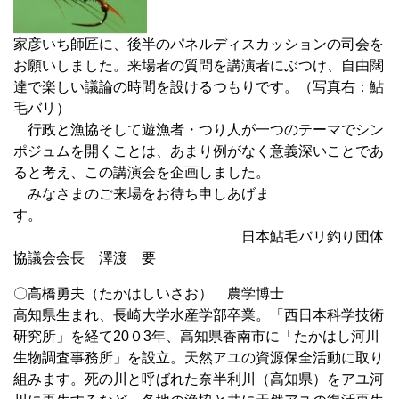
家彦いち師匠に、後半のパネルディスカッションの司会を
お願いしました。来場者の質問を講演者にぶつけ、自由闊
達で楽しい議論の時間を設けるつもりです。（写真右：鮎
毛バリ）
行政と漁協そして遊漁者・つり人が一つのテーマでシン
ポジュムを開くことは、あまり例がなく意義深いことであ
ると考え、この講演会を企画しました。
みなさまのご来場をお待ち申しあげま
す。
日本鮎毛バリ釣り団体
協議会会長 澤渡 要
〇高橋勇夫（たかはしいさお） 農学博士
高知県生まれ、長崎大学水産学部卒業。「西日本科学技術
研究所」を経て20０3年、高知県香南市に「たかはし河川
生物調査事務所」を設立。天然アユの資源保全活動に取り
組みます。死の川と呼ばれた奈半利川（高知県）をアユ河