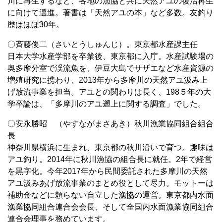
川に再生するなど、各地の漁協と共に天然アユの復活再生
に向けて邁進。著書は「天然アユの本」など多数。友釣り
歴はほぼ30年。
〇斉藤俊二（さいとうしゅんじ）。東京都水産課主任
日本大学水産学部を卒業後、東京都に入庁。水産試験場の
奥多摩分室で渓流魚を、伊豆大島でサザエなど水産資源の
増殖研究に携わり、2013年から多摩川の天然アユ汲み上
げ放流事業を担当。アユとの関わりは長く、198５年の大
学卒論は、「多摩川のアユ遡上に関する調査」でした。
〇安永勝昭 （やすながまさあき）秋川漁業協同組合組合
長
神奈川県横浜に生まれ、東京都の秋川沿いで育つ。趣味は
アユ釣り。2014年に秋川漁協の組合長に就任。2年で経営
を黒字化。今年2017年から民間委託された多摩川の天然
アユ汲みあげ放流事業のまとめ役として尽力。モットーは
補助金などに頼らない自立した漁協の運営。東京都内水面
漁業協同組合連合会会長、そして全国内水面漁業協同組合
連合会理事を務めています。