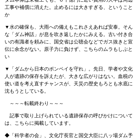
工事や補償に消えた。止めるには大きすぎる、ということ
か
▼水の確保も、大雨への備えもこれさえあれば安泰。そん
な「ダム神話」が息を吹き返したかにみえる。古い付き合
いの有識者を頼みに、国交省は公聴会などでガス抜きと宣
伝に余念がない。原子力に負けず、こちらのムラもしぶと
い
▼「ダムから日本のポンペイを守れ」。先日、学者や文化
人が遺跡の保存を訴えたが、大きな広がりはない。血税の
使い道を考え直すチャンスが、天災の歴史もろとも水底に
沈もうとしている。
～～～転載終わり～～～
記事で取り上げられている遺跡保存の呼びかけについて
は、こちらに掲載しています。
◆「科学者の会」、文化庁長官と国交大臣に八ッ場ダム予