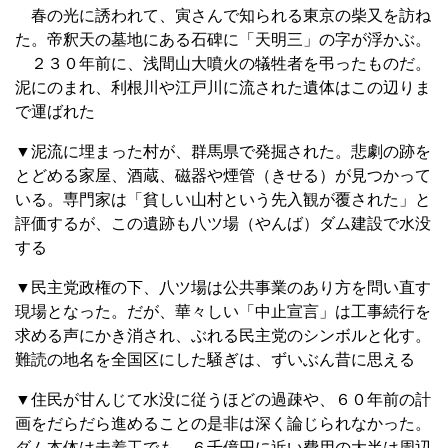
春の光に誘われて、寅さんで知られる東京の柴又を訪ね
た。帝釈天の墓地にある石碑に「天明三」の字が浮かぶ。
２３０年前に、浅間山大噴火の犠牲者を弔ったものだ。
泥にのまれ、利根川や江戸川に流された遺体はこの辺りま
で運ばれた
▼泥流に埋まった村が、群馬県で発掘された。悲劇の跡を
とどめる家屋、酒蔵、磁器や煙管（きせる）が見つかって
いる。専門家は「貧しい山村という先入観が覆された」と
評価するが、この遺跡も八ツ場（やんば）ダム建設で水没
する
▼民主党政権の下、八ツ場は公共事業のあり方を問い直す
現場となった。だが、華々しい「中止宣言」は工事続行を
求める声にかき消され、ぶれる民主党のシンボルと化す。
難読の地名を全国区にした騒ぎは、ずいぶん昔に思える
▼住民が甘んじて水没に従うほどの過疎や、６０年前の計
画をだらだら進めることの是非は深く論じられなかった。
ダム本体は未着工でも、６千億円に近い費用の大半は周辺