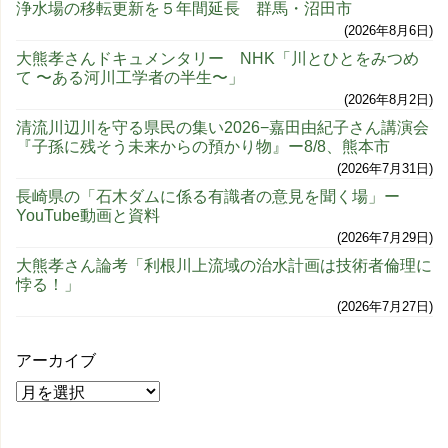
浄水場の移転更新を５年間延長 群馬・沼田市
2026年8月6日
大熊孝さんドキュメンタリー NHK「川とひとをみつめ
て 〜ある河川工学者の半生〜」
2026年8月2日
清流川辺川を守る県民の集い2026−嘉田由紀子さん講演会
『子孫に残そう未来からの預かり物』ー8/8、熊本市
2026年7月31日
長崎県の「石木ダムに係る有識者の意見を聞く場」ー
YouTube動画と資料
2026年7月29日
大熊孝さん論考「利根川上流域の治水計画は技術者倫理に
悖る！」
2026年7月27日
アーカイブ