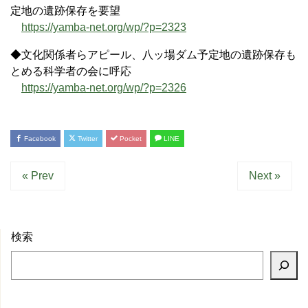
定地の遺跡保存を要望
https://yamba-net.org/wp/?p=2323
◆文化関係者らアピール、八ッ場ダム予定地の遺跡保存も
とめる科学者の会に呼応
https://yamba-net.org/wp/?p=2326
Facebook
Twitter
Pocket
LINE
« Prev
Next »
検索