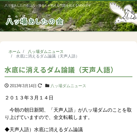
八ッ場あしたの会は八ッ場ダムが抱える問題を伝えるNGOです
Me
ホーム
八ッ場ダムニュース
水底に消えるダム論議（天声人語）
水底に消えるダム論議（天声人語）
2013年3月14日
八ッ場ダムニュース
２０１３年３月１４日
今朝の朝日新聞、「天声人語」が八ッ場ダムのことを取
り上げていますので、全文転載します。
◆天声人語）水底に消えるダム論議