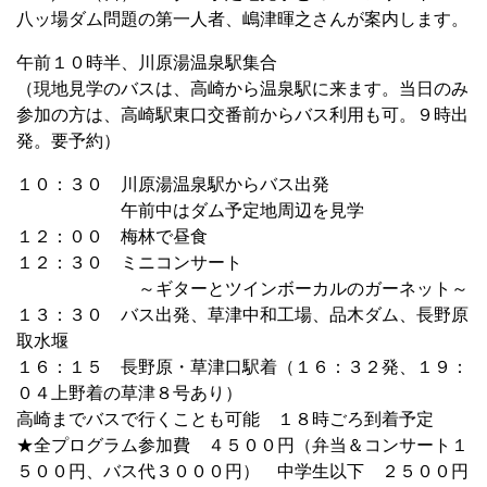
八ッ場ダム問題の第一人者、嶋津暉之さんが案内します。
午前１０時半、川原湯温泉駅集合
（現地見学のバスは、高崎から温泉駅に来ます。当日のみ
参加の方は、高崎駅東口交番前からバス利用も可。９時出
発。要予約）
１０：３０ 川原湯温泉駅からバス出発
午前中はダム予定地周辺を見学
１２：００ 梅林で昼食
１２：３０ ミニコンサート
～ギターとツインボーカルのガーネット～
１３：３０ バス出発、草津中和工場、品木ダム、長野原
取水堰
１６：１５ 長野原・草津口駅着（１６：３２発、１９：
０４上野着の草津８号あり）
高崎までバスで行くことも可能 １８時ごろ到着予定
★全プログラム参加費 ４５００円（弁当＆コンサート１
５００円、バス代３０００円） 中学生以下 ２５００円