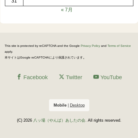
31
« 7月
This site is protected by reCAPTCHA and the Google
Privacy Policy
and
Terms of Service
apply.
。
本サイトはGoogle reCAPTCHAにより保護されています
Facebook
Twitter
YouTube
Mobile
|
Desktop
(C) 2026
八ッ場（やんば）あしたの会
. All rights reserved.