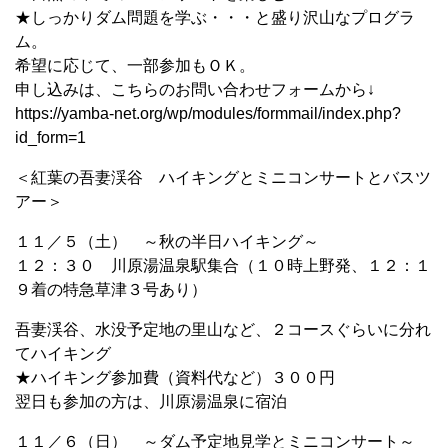
★しっかりダム問題を学ぶ・・・と盛り沢山なプログラ
ム。
希望に応じて、一部参加もＯＫ。
申し込みは、こちらのお問い合わせフォームから↓
https://yamba-net.org/wp/modules/formmail/index.php?
id_form=1
＜紅葉の吾妻渓谷 ハイキングとミニコンサートとバスツ
アー＞
１１／５（土） ～秋の半日ハイキング～
１２：３０ 川原湯温泉駅集合（１０時上野発、１２：１
９着の特急草津３号あり）
吾妻渓谷、水没予定地の里山など、２コースぐらいに分れ
てハイキング
★ハイキング参加費（資料代など）３００円
翌日も参加の方は、川原湯温泉に宿泊
１１／６（日） ～ダム予定地見学とミニコンサート～