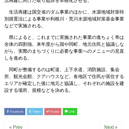
活再建に向けた取り組みを本格化させる。
生活再建は国交省のダム事業のほかに、水源地域対策特
別措置法による事業や利根川・荒川水源地域対策基金事業
などで実施される。
県によると、これまでに実施された事業の進ちょく率は
全体の四割強。来年度から国や同町、地元住民と協議しな
がら、実際のまちづくりに必要な事業へのメニューの見直
しを進める。
同町が整備するのは町道、上下水道、消防施設、集会
所、観光会館、クアハウスなど。各地区で住民が居住する
エリアが確定した後に地元と協議し、それぞれの施設を建
設する場所、規模などを決める。
Facebook
Twitter
Pocket
LINE
« Prev
Next »