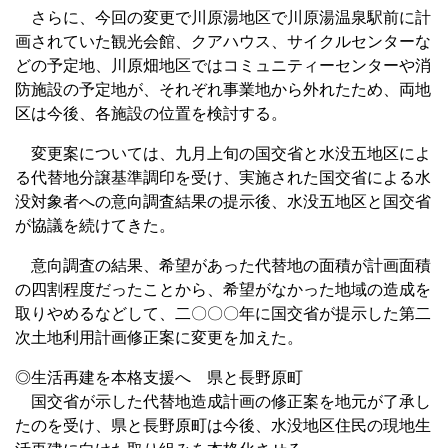
さらに、今回の変更で川原湯地区で川原湯温泉駅前に計
画されていた観光会館、クアハウス、サイクルセンターな
どの予定地、川原畑地区ではコミュニティーセンターや消
防施設の予定地が、それぞれ事業地から外れたため、両地
区は今後、各施設の位置を検討する。
変更案については、九月上旬の国交省と水没五地区によ
る代替地分譲基準調印を受け、実施された国交省による水
没対象者への意向調査結果の提示後、水没五地区と国交省
が協議を続けてきた。
意向調査の結果、希望があった代替地の面積が計画面積
の四割程度だったことから、希望がなかった地域の造成を
取りやめるなどして、二〇〇〇年に国交省が提示した第二
次土地利用計画修正案に変更を加えた。
◎生活再建を本格支援へ 県と長野原町
国交省が示した代替地造成計画の修正案を地元が了承し
たのを受け、県と長野原町は今後、水没地区住民の現地生