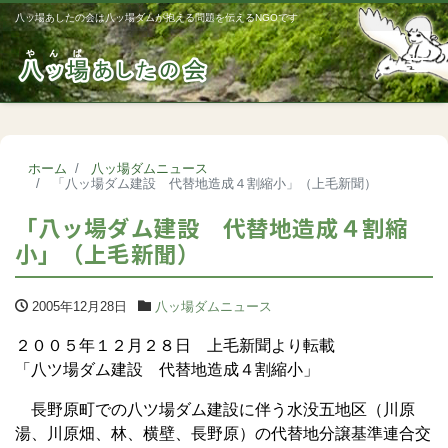
八ッ場あしたの会は八ッ場ダムが抱える問題を伝えるNGOです
Me
ホーム
八ッ場ダムニュース
「八ッ場ダム建設 代替地造成４割縮小」（上毛新聞）
「八ッ場ダム建設 代替地造成４割縮
小」（上毛新聞）
2005年12月28日
八ッ場ダムニュース
２００５年１２月２８日 上毛新聞より転載
「八ツ場ダム建設 代替地造成４割縮小」
長野原町での八ツ場ダム建設に伴う水没五地区（川原
湯、川原畑、林、横壁、長野原）の代替地分譲基準連合交