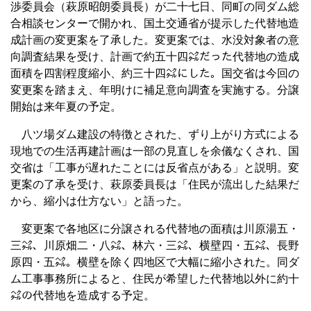
渉委員会（萩原昭朗委員長）が二十七日、同町の同ダム総
合相談センターで開かれ、国土交通省が提示した代替地造
成計画の変更案を了承した。変更案では、水没対象者の意
向調査結果を受け、計画で約五十四㌶だった代替地の造成
面積を四割程度縮小、約三十四㌶にした。国交省は今回の
変更案を踏まえ、年明けに補足意向調査を実施する。分譲
開始は来年夏の予定。
八ツ場ダム建設の特徴とされた、ずり上がり方式による
現地での生活再建計画は一部の見直しを余儀なくされ、国
交省は「工事が遅れたことには反省点がある」と説明。変
更案の了承を受け、萩原委員長は「住民が流出した結果だ
から、縮小は仕方ない」と語った。
変更案で各地区に分譲される代替地の面積は川原湯五・
三㌶、川原畑二・八㌶、林六・三㌶、横壁四・五㌶、長野
原四・五㌶。横壁を除く四地区で大幅に縮小された。同ダ
ム工事事務所によると、住民が希望した代替地以外に約十
㌶の代替地を造成する予定。