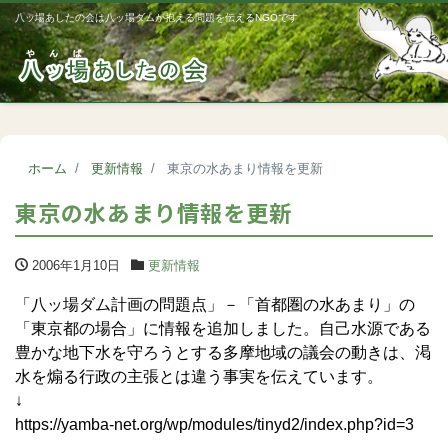
八ッ場あしたの会は八ッ場ダムが抱える問題を伝えるNGOです
Me
ホーム
更新情報
東京の水あまり情報を更新
東京の水あまり情報を更新
2006年1月10日
更新情報
「八ッ場ダム計画の問題点」－「首都圏の水あまり」の
「東京都の場合」に情報を追加しました。自己水源である
豊かな地下水を守ろうとする多摩地域の議会の動きは、渇
水を煽る行政の主張とは違う事実を伝えています。
↓
https://yamba-net.org/wp/modules/tinyd2/index.php?id=3