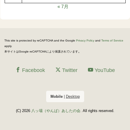
« 7月
This site is protected by reCAPTCHA and the Google
Privacy Policy
and
Terms of Service
apply.
。
本サイトはGoogle reCAPTCHAにより保護されています
Facebook
Twitter
YouTube
Mobile
|
Desktop
(C) 2026
八ッ場（やんば）あしたの会
. All rights reserved.