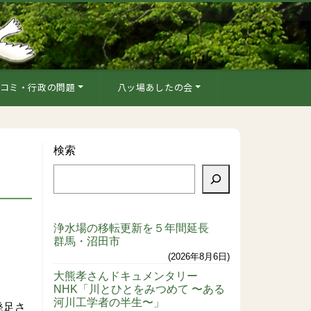
コミ・行政の問題
八ッ場あしたの会
検索
浄水場の移転更新を５年間延長
群馬・沼田市
2026年8月6日
大熊孝さんドキュメンタリー
NHK「川とひとをみつめて 〜ある
河川工学者の半生〜」
発足さ