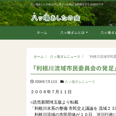
八ッ場あしたの会は八ッ場ダムが抱える問題を伝えるNGOです
ホーム
八ッ場ダムとは
八ッ場ダ
ホーム
八ッ場ダムニュース
「利根川流域市民委
「利根川流域市民委員会の発足」
2006年7月11日
八ッ場ダムニュース
２００６年７月１１日
○読売新聞埼玉版より転載
「利根川水系の整備 市民交え議論を 流域２
利根川流域の市民団体が１０日、河川行政に