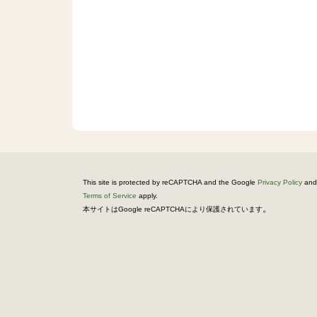
This site is protected by reCAPTCHA and the Google
Privacy Policy
and
Terms of Service
apply.
。
本サイトはGoogle reCAPTCHAにより保護されています