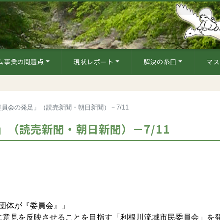
ム事業の問題点
現状レポート
解決の糸口
マス
員会の発足」（読売新聞・朝日新聞）－7/11
（読売新聞・朝日新聞）－7/11
３団体が『委員会』」
意見を反映させることを目指す「利根川流域市民委員会」を