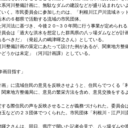
水系河川整備計画に、無駄なダムの建設などが盛り込まれない
ていく。市民委員会に参加したのは、「利根川江戸川流域ネッ
栃木の６都県で活動する流域の市民団体。
河川法に基づき、今後２０~３０年間に行う事業が定められる
委員会は「過大な洪水を想定した群馬県の八ッ場ダムなどが計
れるべきだ」（発起人の嶋津暉之さん）としている。
川整備計画の策定にあたって設けた例があるが、関東地方整
かどうかは未定」（河川計画課）としている。
参画目指す」
画」に流域住民の意見を反映させようと、住民らでつくる「
、関東地方整備局に、意見の繁栄方法を含め、意見交換をする
する際住民の声を反映させることが義務づけられた。委員会
埼玉などの２３団体でつくられた。市民団体「利根川・江戸川
暉之さんは、同日、県庁で開いた記者会見で、八ッ場ダムや