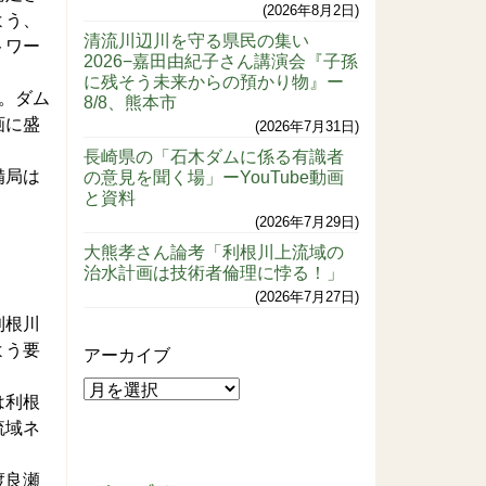
2026年8月2日
よう、
清流川辺川を守る県民の集い
トワー
2026−嘉田由紀子さん講演会『子孫
に残そう未来からの預かり物』ー
。ダム
8/8、熊本市
画に盛
2026年7月31日
長崎県の「石木ダムに係る有識者
備局は
の意見を聞く場」ーYouTube動画
と資料
2026年7月29日
大熊孝さん論考「利根川上流域の
治水計画は技術者倫理に悖る！」
2026年7月27日
利根川
よう要
アーカイブ
は利根
流域ネ
渡良瀬