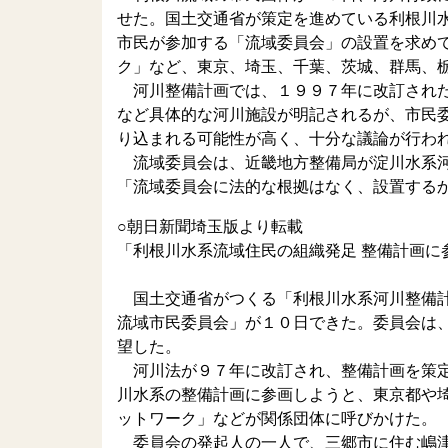
せた。国土交通省が策定を進めている利根川
市民が参加する「流域委員会」の設置を求め
ク」など、東京、埼玉、千葉、茨城、群馬、
河川整備計画では、１９９７年に改訂された
など具体的な河川施設が明記されるが、市民
り込まれる可能性が高く、十分な議論が行わ
流域委員会は、近畿地方整備局が淀川水系河
「流域委員会に法的な根拠はなく、設置する
○朝日新聞埼玉版より転載
「利根川水系流域住民の組織発足 整備計画に
国土交通省がつくる「利根川水系河川整備計
流域市民委員会」が１０日できた。委員会は
望した。
河川法が９７年に改訂され、整備計画を策定
川水系の整備計画に参画しようと、東京都や
ットワーク」などが関係団体に呼びかけた。
委員会の発起人の一人で、三郷市に住む嶋津