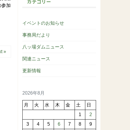
カテゴリー
の参加
イベントのお知らせ
事務局だより
八ッ場ダムニュース
t »
関連ニュース
更新情報
2026年8月
月
火
水
木
金
土
日
1
2
3
4
5
6
7
8
9