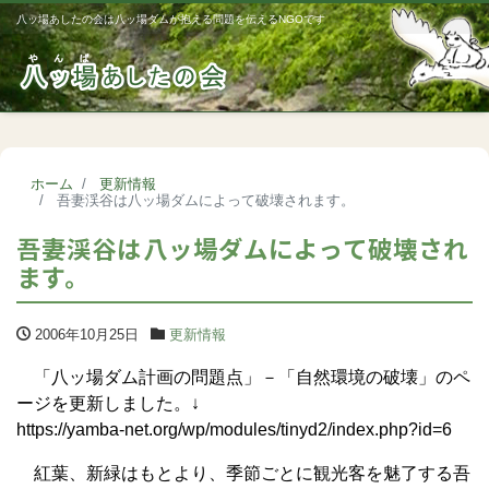
八ッ場あしたの会は八ッ場ダムが抱える問題を伝えるNGOです
Me
ホーム
更新情報
吾妻渓谷は八ッ場ダムによって破壊されます。
吾妻渓谷は八ッ場ダムによって破壊され
ます。
2006年10月25日
更新情報
「八ッ場ダム計画の問題点」－「自然環境の破壊」のペ
ージを更新しました。↓
https://yamba-net.org/wp/modules/tinyd2/index.php?id=6
紅葉、新緑はもとより、季節ごとに観光客を魅了する吾