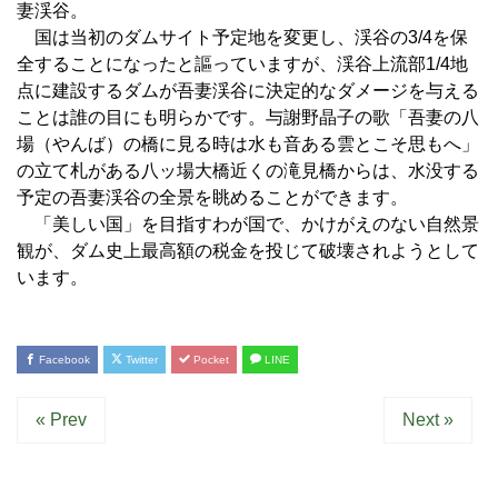
妻渓谷。
国は当初のダムサイト予定地を変更し、渓谷の3/4を保
全することになったと謳っていますが、渓谷上流部1/4地
点に建設するダムが吾妻渓谷に決定的なダメージを与える
ことは誰の目にも明らかです。与謝野晶子の歌「吾妻の八
場（やんば）の橋に見る時は水も音ある雲とこそ思もへ」
の立て札がある八ッ場大橋近くの滝見橋からは、水没する
予定の吾妻渓谷の全景を眺めることができます。
「美しい国」を目指すわが国で、かけがえのない自然景
観が、ダム史上最高額の税金を投じて破壊されようとして
います。
Facebook
Twitter
Pocket
LINE
« Prev
Next »