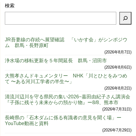
検索
JR吾妻線の存続へ展望確認 「いかす会」がシンポジウ
ム 群馬・長野原町
2026年8月7日
浄水場の移転更新を５年間延長 群馬・沼田市
2026年8月6日
大熊孝さんドキュメンタリー NHK「川とひとをみつめ
て 〜ある河川工学者の半生〜」
2026年8月2日
清流川辺川を守る県民の集い2026−嘉田由紀子さん講演会
『子孫に残そう未来からの預かり物』ー8/8、熊本市
2026年7月31日
長崎県の「石木ダムに係る有識者の意見を聞く場」ー
YouTube動画と資料
2026年7月29日