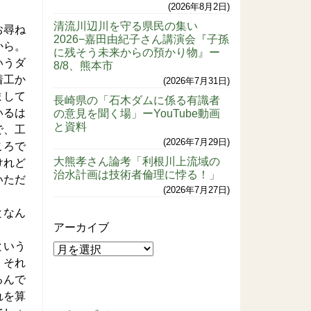
2026年8月2日
清流川辺川を守る県民の集い
お尋ね
2026−嘉田由紀子さん講演会『子孫
から。
に残そう未来からの預かり物』ー
いうダ
8/8、熊本市
着工か
2026年7月31日
まして
長崎県の「石木ダムに係る有識者
いるは
の意見を聞く場」ーYouTube動画
と資料
で、工
2026年7月29日
ころで
大熊孝さん論考「利根川上流域の
けれど
治水計画は技術者倫理に悖る！」
いただ
2026年7月27日
となん
アーカイブ
という
、それ
るんで
れを算