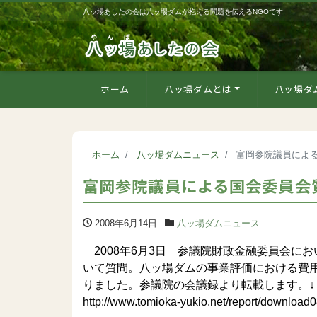
八ッ場あしたの会は八ッ場ダムが抱える問題を伝えるNGOです
ホーム
八ッ場ダムとは
八ッ場ダ
ホーム
八ッ場ダムニュース
富岡参院議員によ
富岡参院議員による国会委員会
2008年6月14日
八ッ場ダムニュース
2008年6月3日 参議院財政金融委員会に
いて質問。八ッ場ダムの事業評価における費
りました。参議院の会議録より転載します。↓
http://www.tomioka-yukio.net/report/download0