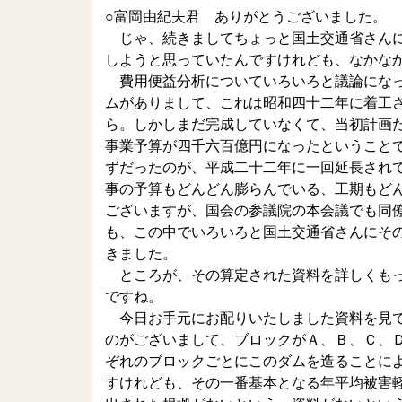
○富岡由紀夫君 ありがとうございました。
じゃ、続きましてちょっと国土交通省さんに
しようと思っていたんですけれども、なかな
費用便益分析についていろいろと議論になっ
ムがありまして、これは昭和四十二年に着工
ら。しかしまだ完成していなくて、当初計画
事業予算が四千六百億円になったということ
ずだったのが、平成二十二年に一回延長され
事の予算もどんどん膨らんでいる、工期もど
ございますが、国会の参議院の本会議でも同
も、この中でいろいろと国土交通省さんにそ
きました。
ところが、その算定された資料を詳しくもっ
ですね。
今日お手元にお配りいたしました資料を見て
のがございまして、ブロックがＡ、Ｂ、Ｃ、
ぞれのブロックごとにこのダムを造ることに
すけれども、その一番基本となる年平均被害