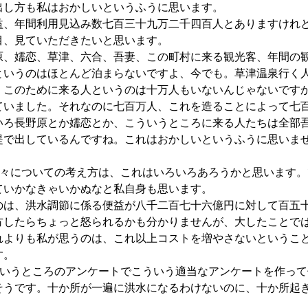
出し方も私はおかしいというふうに思います。
、年間利用見込み数七百三十九万二千四百人とありますけれ
目、見ていただきたいと思います。
、嬬恋、草津、六合、吾妻、この町村に来る観光客、年間の
というのはほとんど泊まらないですよ、今でも。草津温泉行く
。このために来る人というのは十万人もいないんじゃないです
ていました。それなのに七百万人、これを造ることによって七
いろ長野原とか嬬恋とか、こういうところに来る人たちは全部
提で出しているんですね。これはおかしいというふうに思いま
等々についての考え方は、これはいろいろあろうかと思います。
ていかなきゃいかぬなと私自身も思います。
は、洪水調節に係る便益が八千二百七十六億円に対して百五
方したらちょっと怒られるかも分かりませんが、大したことで
れよりも私が思うのは、これ以上コストを増やさないというこ
す。
ういうところのアンケートでこういう適当なアンケートを作って
そうです。十か所が一遍に洪水になるわけないのに、十か所起
。