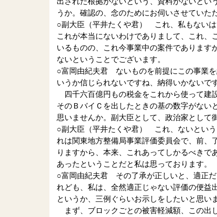
出された根拠がないという、資料がないとい
うか。確認の、念のためにお伺いさせていた
○副大臣（平井たくや君） これ、私もない
これが本当にないわけでありまして、これ、
いるものの、これ今事業中の案件であります
ないということでございます。
○富岡由紀夫君 ないものを前提にこの事業
いうか信じられないですね、納得いかないで
四千六百億円もの税金をこれから使って建設
そのＢバイＣを出したときの基の数字がない
思いませんか。副大臣として、政治家として
○副大臣（平井たくや君） これ、ないとい
れは関東地方整備局事業評価委員会で、前、
りますから、本来、これあってしかるべきで
あったということだと私は思っております。
○富岡由紀夫君 その了承が正しいと、適正
れども、私は、全然適正じゃない評価の便益
というか、三例ぐらいお示しをしたいと思い
まず、ブロックごとの被害軽減額、この出し