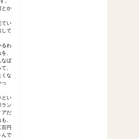
す。
何とか
見てい
出して
いるわ
れを、
んなば
って、
たくな
いっ
いとい
ボラン
ィアだ
れも、
二百円
うんで