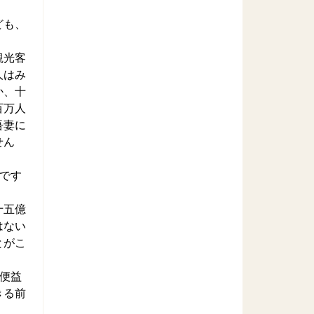
ども、
観光客
人はみ
か、十
百万人
吾妻に
せん
です
十五億
はない
とがこ
便益
きる前