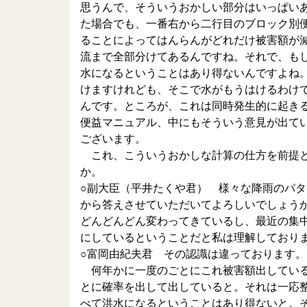
思うんで、そういうおかしい部分はいっぱい
た場合でも、一番右から二行目のブロック別
ることによってはんらんがどれだけ被害額が
流まで全部分けてあるんですね。それで、も
水になるということはあり得ないんですよね
けますけれども、そこで水がもうはけるわけ
んです。ところが、これは同時発生的に起き
便益マニュアル、中にもそういう意見が出て
ございます。
これ、こういうおかしな計算の仕方を前提と
か。
○副大臣（平井たくや君） 様々な降雨のパ
から答えさせていただいてよろしいでしょう
どんどんどん変わってきているし、最近の集
にしているということだと私は理解しており
○富岡由紀夫君 その認識は違っております。
何年かに一度のごとにこれ被害額出している
とに確率を出して出していると。それは一応
べて洪水になるということはあり得ないと。