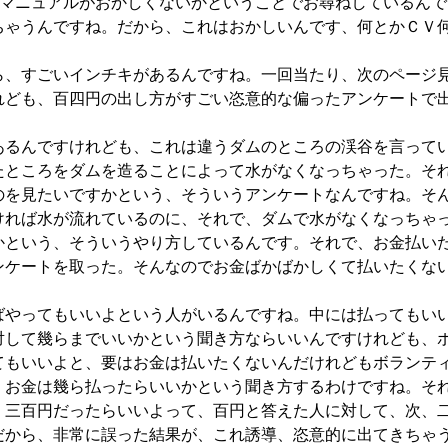
のマニュアルがおかしくないかということでお尋ねしているんで
ちゃうんですね。だから、これはおかしいんです、何とかＣＶ
、すごいインチキがあるんですね。一回当たり、次のページ
れども、百四円の出し方がすごい恣意的な偏ったアンケートで
るんですけれども、これは違うダムのところの渓谷を言って
たところをダムを造ることによって水がなくなっちゃった。そ
のを見たいですかという、そういうアンケートなんですね。そ
ければ水が流れているのに、それで、ダムで水がなくなっちゃ
かという、そういうやり方しているんです。それで、お金払い
ンケートを取った。そんなのでお金ばかばかしくて払いたくな
やってもいいよという人がいるんですね。中には払ってもい
対して幾らまでいいかという聞き方ならいいんですけれども、
てもいいよと、要はお金は払いたくないんだけれどもボランテ
、お金は幾ら払ったらいいかという聞き方するわけですね。そ
、三百円だったらいいよって、百円と答えた人に対して、次、
だから、非常に誤った結果が、これ誘導、恣意的に出てきちゃ