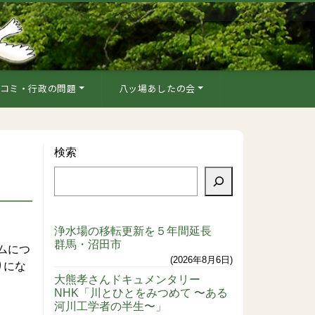
コミ・行政の問題
八ッ場あしたの会
検索
浄水場の移転更新を５年間延長
群馬・沼田市
ムにつ
2026年8月6日
りにな
大熊孝さんドキュメンタリー
NHK「川とひとをみつめて 〜ある
河川工学者の半生〜」