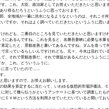
です。これ、大臣、政治家としてお答えいただきたいと思いま
もあり得るだろうというふうに思っております。
全部、全地域が一遍に洪水になるようなというのは、それこそ何
ないですか。それはよく調べていただきたいというふうに思い
けれども、二番目のところを見ていただきたいと思いますけ
ふうにあるんですね。これを見ると、名勝吾妻峡に必要な水量
て算定したと、景観改善と書いてあるんですね。ダムを造って
とで言っているらしいんですけれども、元々、今水は流れてい
して、それで景観改善だ、それで便益があるんだというふうに
すか、これ。どういうふうに。
に言っていたので……
す。
いと思いますので、お答えお願いします。
等の効果を算定するに当たって、いわゆる仮想的市場評価法、Ｃ
とに対して幾ら払うかというアンケートに基づいて調査したも
りにＣＶＭという方法を利用させていただいていると聞いてお