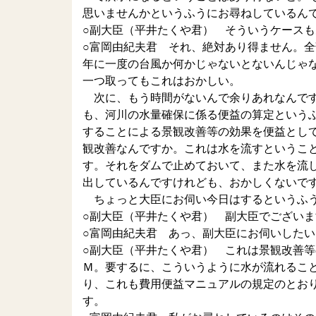
思いませんかというふうにお尋ねしているん
○副大臣（平井たくや君） そういうケース
○富岡由紀夫君 それ、絶対あり得ません。
年に一度の台風か何かじゃないとないんじゃ
一つ取ってもこれはおかしい。
次に、もう時間がないんで余りあれなんです
も、河川の水量確保に係る便益の算定という
することによる景観改善等の効果を便益とし
観改善なんですか。これは水を流すというこ
す。それをダムで止めておいて、また水を流
出しているんですけれども、おかしくないで
ちょっと大臣にお伺い今日はするというふう
○副大臣（平井たくや君） 副大臣でございま
○富岡由紀夫君 あっ、副大臣にお伺いした
○副大臣（平井たくや君） これは景観改善
Ｍ。要するに、こういうように水が流れるこ
り、これも費用便益マニュアルの規定のとお
す。