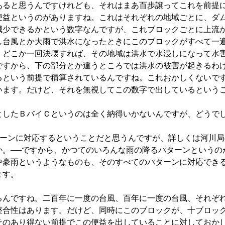
あると思うんですけれども、それはまあ百歩譲ってこれを前提
便益というのがありますね。これはそれぞれの地域ごとに、ダ
減少できるかという数字なんですが、これブロックごとに上流
し台風とか大雨で洪水になったときにこのブロックがすべて一
。どこか一回決壊すれば、その地域は洪水で水浸しになって水
ですから、下の部分とか違うところでは洪水の被害が起きるわ
るという前提で積算されているんですね。これおかしくないで
います。だけど、それを無視してこの数字で出しているという
したＢバイＣというのは全く納得いかないんですが、どうで
ターンに対応するということだと思うんですが、詳しくは河川局
か。──ですから、かつてのいろんな雨の降るパターンというの
中豪雨というようなものも、そのすべてのパターンに対応でき
ます。
んですね。二百年に一度の台風、百年に一度の台風、それぞ
整合性はあります。だけど、同時にこのブロックが、十ブロッ
そのあり得ない前提でこの便益を出していることに対しておか