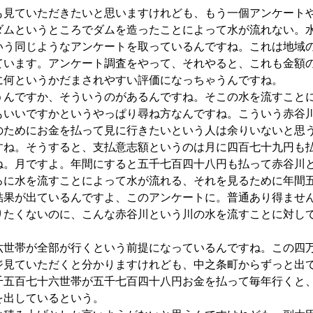
見ていただきたいと思いますけれども、もう一個アンケート
ダムというところでダムを造ったことによって水が流れない。
いう同じようなアンケートを取っているんですね。これは地域
ています。アンケート調査をやって、それやると、これも金額
に何というかだまされやすい評価になっちゃうんですね。
んですか、そういうのがあるんですね。そこの水を流すこと
もいいですかというやっぱり尋ね方なんですね。こういう赤谷
のためにお金を払って見に行きたいという人は余りいないと思
すね。そうすると、支払意志額というのは月に四百七十九円も
ね。月ですよ。年間にすると五千七百四十八円も払って赤谷川
ろに水を流すことによって水が流れる、それを見るために年間
結果が出ているんですよ、このアンケートに。普通あり得ませ
りたくないのに、こんな赤谷川という川の水を流すことに対し
世帯が全部が行くという前提になっているんですね。この四
ジ見ていただくと分かりますけれども、中之条町からずっと出
千五百七十六世帯が五千七百四十八円お金を払って毎年行くと
を出しているという。