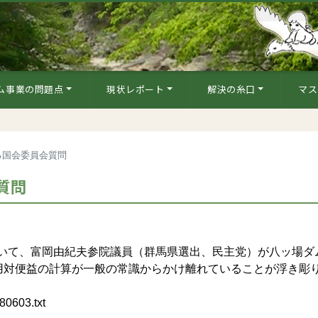
ム事業の問題点
現状レポート
解決の糸口
マス
る国会委員会質問
質問
おいて、富岡由紀夫参院議員（群馬県選出、民主党）が八ッ場ダ
用対便益の計算が一般の常識からかけ離れていることが浮き彫
80603.txt