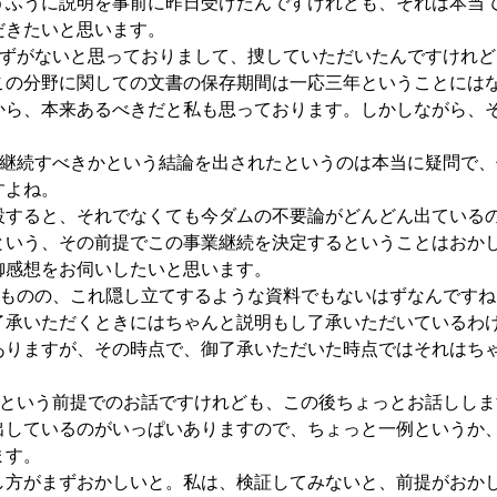
うふうに説明を事前に昨日受けたんですけれども、それは本当
だきたいと思います。
はずがないと思っておりまして、捜していただいたんですけれど
この分野に関しての文書の保存期間は一応三年ということには
から、本来あるべきだと私も思っております。しかしながら、
を継続すべきかという結論を出されたというのは本当に疑問で、
すよね。
すると、それでなくても今ダムの不要論がどんどん出ている
という、その前提でこの事業継続を決定するということはおか
御感想をお伺いしたいと思います。
うものの、これ隠し立てするような資料でもないはずなんですね
了承いただくときにはちゃんと説明もし了承いただいているわ
ありますが、その時点で、御了承いただいた時点ではそれはち
だという前提でのお話ですけれども、この後ちょっとお話ししま
出しているのがいっぱいありますので、ちょっと一例というか
ます。
方がまずおかしいと。私は、検証してみないと、前提がおか