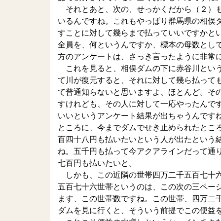
それとあと、次の、せっかくだから（２）も
いるんですね。これもやっぱり群馬県の相俣
すことに対して幾らまで払っていいですかと
全員を、何というんですか、標本の母数とし
方のアンケートは、さっき言ったように非常
これを見ると、相俣ダムの下に赤谷川という
て川が復元すると、それに対して幾ら払って
て普通知らないと思いますよ、ほとんど。そ
すけれども、その人に対して一応やったんで
いいというアンケート結果が出ちゃうんです
ところに、今までダムでせき止められたとこ
百四十八円も払いたいという人が出たという
ね。五千円も払って今アクアラインだって通
七百円も払いたいと。
しかも、この近隣の世帯四万二千五百七十六
五百七十六世帯というのは、この次の三ペー
ます、この世帯数ですね。この世帯、四万二
ダムを見に行くと、そういう前提でこの便益