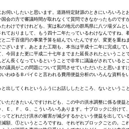
お伺いしたいと思います。道路特定財源のときにいろいろと
か国会の方で審議時間が取れなくて質問できなかったものです
たわけですけれども、実は私の地元の群馬県に八ツ場ダムと
されておりまして、もう四十二年たっているわけなんですね、
だと二千百億円の事業予算を組んでいたんですが、変更を重ね
でございます。あとまた工期も、本当は平成十二年に完成して
て、今回また更に平成二十七年までまた延長されたということ
んどん長くなっているということで非常に議論がされていると
僚の議員がこの問題について質問させていただいたと思います
のいわゆるＢバイＣと言われる費用便益分析のいろんな資料を
と出してくれというふうにお話ししたところ、ないというこ
いただきたいんですけれども、この中の洪水調整に係る便益
Ｄ、Ｅ、Ｆ、Ｇ、こういろいろあります。十ブロックに分けて
よってどれだけ洪水の被害が減少するかという便益を出してい
軽減額、①というところですね、それぞれブロックごとの。こ