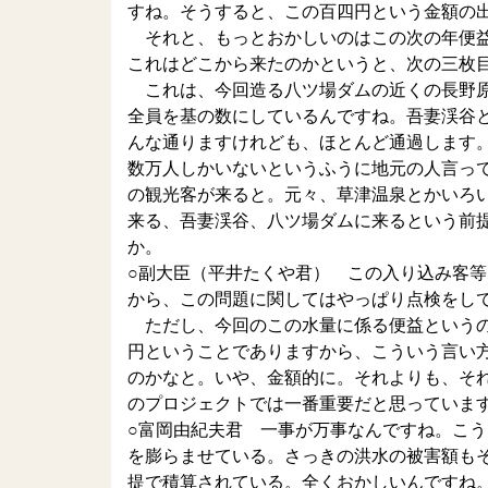
すね。そうすると、この百四円という金額の
それと、もっとおかしいのはこの次の年便益
これはどこから来たのかというと、次の三枚
これは、今回造る八ツ場ダムの近くの長野原
全員を基の数にしているんですね。吾妻渓谷
んな通りますけれども、ほとんど通過します
数万人しかいないというふうに地元の人言っ
の観光客が来ると。元々、草津温泉とかいろ
来る、吾妻渓谷、八ツ場ダムに来るという前
か。
○副大臣（平井たくや君） この入り込み客
から、この問題に関してはやっぱり点検をし
ただし、今回のこの水量に係る便益というの
円ということでありますから、こういう言い
のかなと。いや、金額的に。それよりも、そ
のプロジェクトでは一番重要だと思っていま
○富岡由紀夫君 一事が万事なんですね。こ
を膨らませている。さっきの洪水の被害額も
提で積算されている。全くおかしいんですね