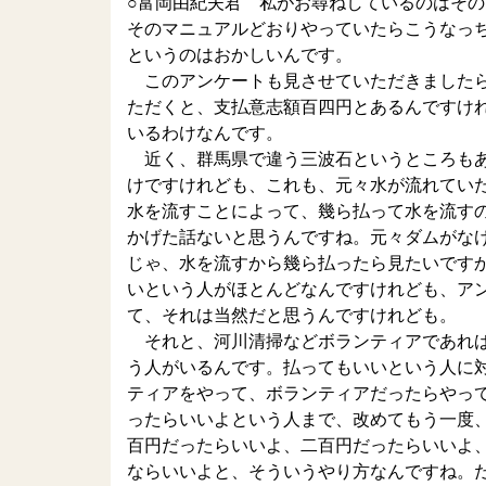
○富岡由紀夫君 私がお尋ねしているのはそ
そのマニュアルどおりやっていたらこうなっ
というのはおかしいんです。
このアンケートも見させていただきましたら
ただくと、支払意志額百四円とあるんですけ
いるわけなんです。
近く、群馬県で違う三波石というところもあ
けですけれども、これも、元々水が流れてい
水を流すことによって、幾ら払って水を流す
かげた話ないと思うんですね。元々ダムがな
じゃ、水を流すから幾ら払ったら見たいです
いという人がほとんどなんですけれども、ア
て、それは当然だと思うんですけれども。
それと、河川清掃などボランティアであれば
う人がいるんです。払ってもいいという人に
ティアをやって、ボランティアだったらやっ
ったらいいよという人まで、改めてもう一度
百円だったらいいよ、二百円だったらいいよ
ならいいよと、そういうやり方なんですね。