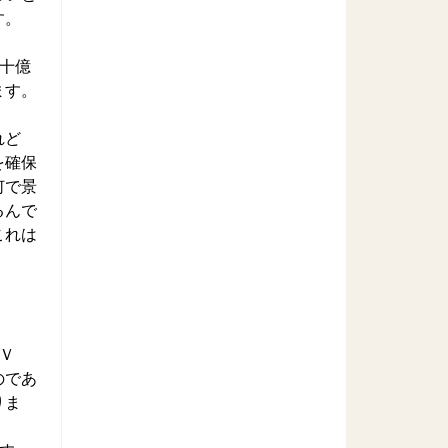
す。
十億
ます。
れど
を確保
何で景
るんで
これは
Ｖ
のであ
りま