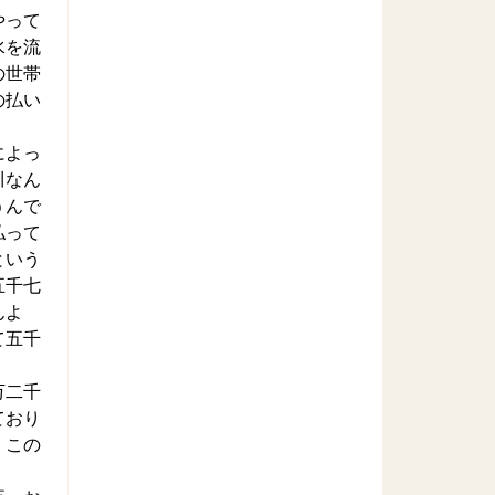
やって
水を流
の世帯
の払い
によっ
川なん
うんで
払って
という
五千七
んよ
て五千
万二千
ており
、この