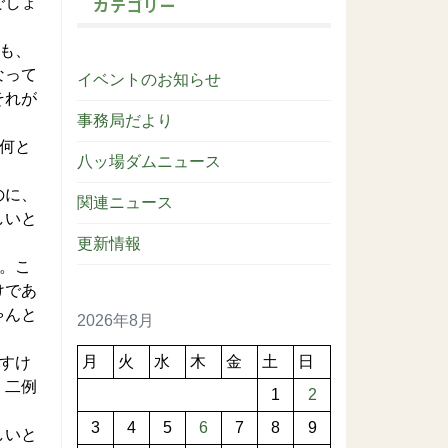
カテゴリー
でしょ
も、
なって
イベントのお知らせ
それが
事務局だより
何と
八ッ場ダムニュース
のに、
関連ニュース
しいと
更新情報
。こ
けであ
ゃんと
2026年8月
月
火
水
木
金
土
日
すけ
、二例
1
2
3
4
5
6
7
8
9
しいと