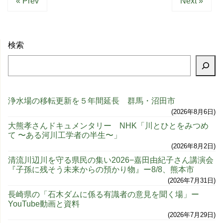
« Prev
Next »
検索
浄水場の移転更新を５年間延長 群馬・沼田市
2026年8月6日
大熊孝さんドキュメンタリー NHK「川とひとをみつめ
て 〜ある河川工学者の半生〜」
2026年8月2日
清流川辺川を守る県民の集い2026−嘉田由紀子さん講演会
『子孫に残そう未来からの預かり物』ー8/8、熊本市
2026年7月31日
長崎県の「石木ダムに係る有識者の意見を聞く場」ー
YouTube動画と資料
2026年7月29日