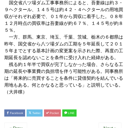
国交省八ツ場ダム工事事務所によると、吾妻線は約３・
９ヘクタール、１４５号は約４２・４ヘクタールの用地買
収がそれぞれ必要で、０１年から買収に着手した。０８年
１２月時点の買収率は吾妻線が約６７％、１４５号が約８
５％。
一方、群馬、東京、埼玉、千葉、茨城、栃木の６都県は
昨年、国交省から八ツ場ダムの工期を５年延長して２０１
５年までとする基本計画の変更案を示された際、再度の工
期延長を認めないことを条件に受け入れた経緯がある。
残る約１年半で買収が完了しなかった場合、さらなる工
期の延長や事業費の負担増を伴う可能性がある。同事務所
は「将来的に売買することを条件に貸借契約を結んでいる
用地もある。何とかなると思っている」と説明している。
（大井穣）
Facebook
Twitter
Pocket
LINE