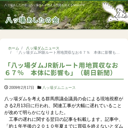
八ッ場あしたの会は八ッ場ダムが抱える問題を伝えるNGOです
Me
ホーム
八ッ場ダムニュース
「八ッ場ダムJR新ルート用地買収なお６７％ 本体に影響も」（朝日新聞）
「八ッ場ダムJR新ルート用地買収なお
６７％ 本体に影響も」（朝日新聞）
2009年2月17日
八ッ場ダムニュース
八ッ場ダムを考える群馬県議会議員の会による現地視察が
さる2月13日に行われ、関連工事が大幅に遅れていること
が改めて明らかになりました。
工事の遅れに関する翌日の記事を転載します。記事中、
「約１年半後の２０１０年夏までに買収を終えないとダム