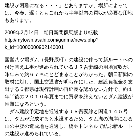
建設が困難になる・・・」とありますが、場所によって
は、今春、遅くともこれから半年以内の買収が必要な用地
もあります。
2009年2月14日 朝日新聞群馬版より転載
http://mytown.asahi.com/gunma/news.php?
k_id=10000000902140001
国営八ツ場ダム（長野原町）の建設に伴って新ルートへの
付け替え工事が進められているＪＲ吾妻線の用地買収が、
昨年末で約６７％にとどまることがわかった。朝日新聞の
取材に対し、国土交通省が明らかにした。建設負担金を支
出する６都県は現行計画の再延長を認めない方針で、約１
年半後の２０１０年夏までに買収を終えないとダム建設が
困難になるという。
ダム建設予定地を通過するＪＲ吾妻線と国道１４５号
は、ダムが完成すると水没するため、ダム湖の湖岸になる
山の中腹の造成地を通過し、橋やトンネルで結ぶ新ルート
の建設が進められている。