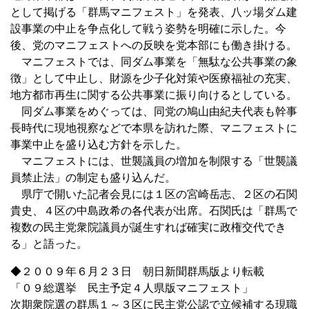
として掲げる「群馬マニフェスト」を発表、八ッ場ダム建
設事業の中止を争点化して戦う姿勢を明確に示した。今
後、党のマニフェストへの反映を党本部にも働き掛ける。
マニフェストでは、同ダム事業を「無駄な公共事業の象
徴」として中止し、財源を少子化対策や医療福祉の充実、
地方都市再生に関する公共事業に振り向けるとしている。
同ダム事業をめぐっては、同党の鳩山由紀夫代表も幹事
長時代に現地視察などで本県を訪れた際、マニフェストに
事業中止を盛り込む方針を示した。
マニフェストには、世襲議員の増加を制限する「世襲議
員禁止法」の制定も盛り込んだ。
県庁で開いた記者会見には１区の宮崎岳志、２区の石関
貴史、４区の中島政希の各代表が出席。石関氏は「群馬で
複数の民主党衆院議員が誕生すれば確実に政権交代でき
る」と語った。
◆２００９年６月２３日 朝日新聞群馬版より転載
「０９総選挙 民主予定４人県版マニフェスト」
次期衆院選の群馬１～３区に民主党公認で立候補する現職