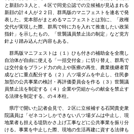
と新顔の３人と、４区で同党公認での立候補が見込まれる
新顔の計４人が２２日、群馬版のマニフェストを連名で発
表した。党本部がまとめるマニフェストとは別に、「政権
交代が実現した際、群馬で特に力を入れて推進したい政策
指針」を示したもの。「世襲議員禁止法の制定」など党方
針より踏み込んだ内容もある。
群馬版マニフェストは（１）ひも付きの補助金を全廃し
自治体が自由に使える「一括交付金」に切り替え、群馬で
は交付金をブランド力の向上や医療の再生、農業後継者育
成などに重点配分する（２）八ツ場ダムを中止し、住民参
加型の公共事業の検討・再評価委員会を作る（３）世襲議
員禁止法を制定する（４）企業や労組からの献金を禁止す
る法律を制定する、の４本柱。
県庁で開いた記者会見で、２区に立候補する石関貴史衆
院議員は「ゼネコンしかできない八ツ場ダムは中止し、現
地業者も担える堤防かさ上げ工事などに公共事業を振り分
ける。事業を中止した際、現地の生活再建に資する法律も