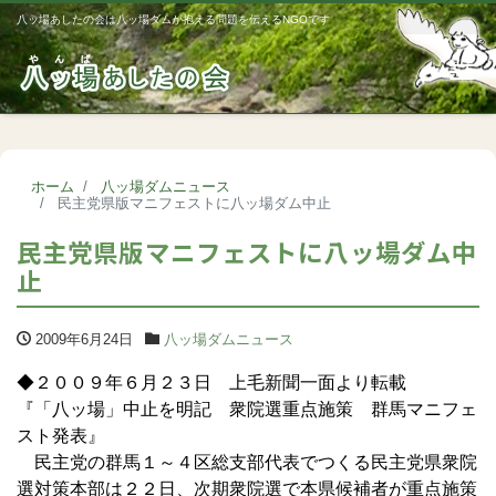
八ッ場あしたの会は八ッ場ダムが抱える問題を伝えるNGOです
Me
ホーム
八ッ場ダムニュース
民主党県版マニフェストに八ッ場ダム中止
民主党県版マニフェストに八ッ場ダム中
止
2009年6月24日
八ッ場ダムニュース
◆２００９年６月２３日 上毛新聞一面より転載
『「八ッ場」中止を明記 衆院選重点施策 群馬マニフェ
スト発表』
民主党の群馬１～４区総支部代表でつくる民主党県衆院
選対策本部は２２日、次期衆院選で本県候補者が重点施策