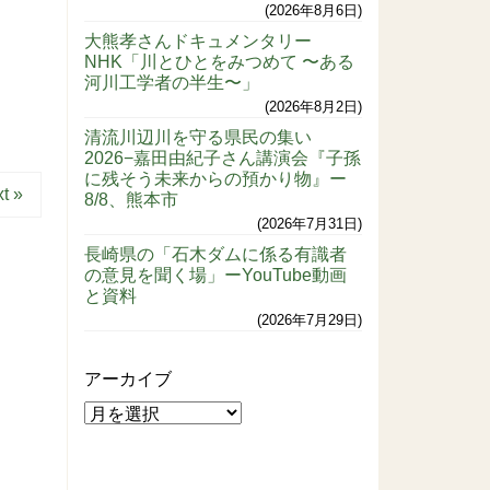
2026年8月6日
大熊孝さんドキュメンタリー
NHK「川とひとをみつめて 〜ある
河川工学者の半生〜」
2026年8月2日
清流川辺川を守る県民の集い
2026−嘉田由紀子さん講演会『子孫
に残そう未来からの預かり物』ー
t »
8/8、熊本市
2026年7月31日
長崎県の「石木ダムに係る有識者
の意見を聞く場」ーYouTube動画
と資料
2026年7月29日
アーカイブ