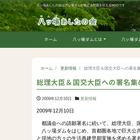
八ッ場あしたの会は八ッ場ダムが抱える問題を伝えるNGOです
ホーム
八ッ場ダムとは
八ッ場ダ
ホーム
更新情報
総理大臣＆国交大臣への署名
総理大臣＆国交大臣への署名集
2009年12月10日
更新情報
2009年12月10日
都議会への請願署名に続いて、総理大臣、国
八ッ場ダムをはじめ、首都圏各地で巨大公共
と現地の方々の生活再建早期実施を求める署