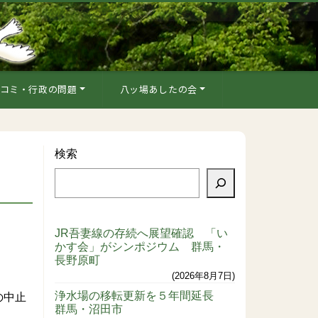
コミ・行政の問題
八ッ場あしたの会
検索
JR吾妻線の存続へ展望確認 「い
かす会」がシンポジウム 群馬・
長野原町
2026年8月7日
浄水場の移転更新を５年間延長
の中止
群馬・沼田市