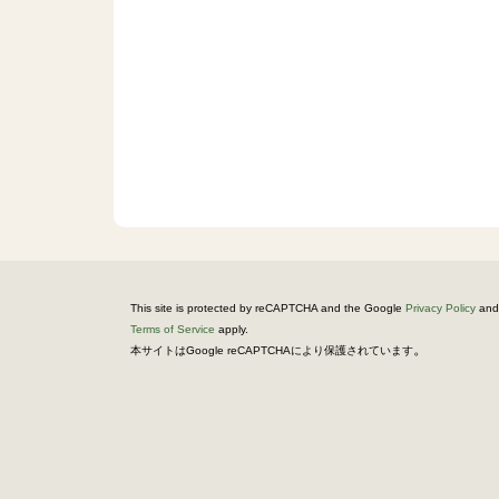
This site is protected by reCAPTCHA and the Google
Privacy Policy
and
Terms of Service
apply.
。
本サイトはGoogle reCAPTCHAにより保護されています