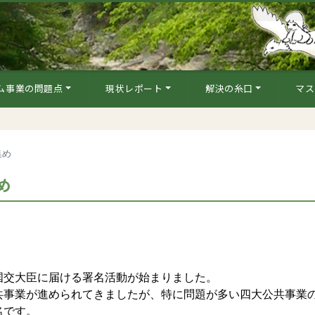
ム事業の問題点
現状レポート
解決の糸口
マス
集め
め
交大臣に届ける署名活動が始まりました。
事業が進められてきましたが、特に問題が多い四大公共事業
名です。