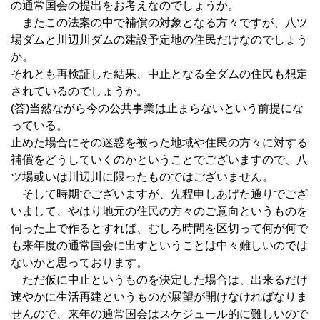
の通常国会の提出をお考えなのでしょうか。
またこの法案の中で補償の対象となる方々ですが、八ツ
場ダムと川辺川ダムの建設予定地の住民だけなのでしょう
か。
それとも再検証した結果、中止となる全ダムの住民も想定
されているのでしょうか。
(答)当然ながら今の公共事業は止まらないという前提にな
っている。
止めた場合にその迷惑を被った地域や住民の方々に対する
補償をどうしていくのかということでございますので、八
ツ場或いは川辺川に限ったものではございません。
そして時期でございますが、先程申しあげた通りでござ
いまして、やはり地元の住民の方々のご意向というものを
伺った上で作るとすれば、むしろ時間を区切って何が何で
も来年度の通常国会に出すということは中々難しいのでは
ないかと思っております。
ただ仮に中止というものを決定した場合は、出来るだけ
速やかに生活再建というものが展望が開けなければなりま
せんので、来年の通常国会はスケジュール的に難しいので