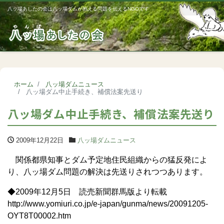
八ッ場あしたの会は八ッ場ダムが抱える問題を伝えるNGOです
Me
ホーム
八ッ場ダムニュース
八ッ場ダム中止手続き、補償法案先送り
八ッ場ダム中止手続き、補償法案先送り
2009年12月22日
八ッ場ダムニュース
関係都県知事とダム予定地住民組織からの猛反発によ
り、八ッ場ダム問題の解決は先送りされつつあります。
◆2009年12月5日 読売新聞群馬版より転載
http://www.yomiuri.co.jp/e-japan/gunma/news/20091205-
OYT8T00002.htm