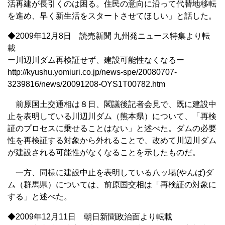
活再建が長引くのは困る。住民の意向に沿って代替地移転
を進め、早く新生活をスタートさせてほしい」と話した。
◆2009年12月8日 読売新聞 九州発ニュース特集より転
載
ー川辺川ダム再検証せず、建設可能性なくなるー
http://kyushu.yomiuri.co.jp/news-spe/20080707-
3239816/news/20091208-OYS1T00782.htm
前原国土交通相は８日、閣議後記者会見で、既に建設中
止を表明している川辺川ダム（熊本県）について、「再検
証のプロセスに乗せることはない」と述べた。ダムの必要
性を再検証する対象から外れることで、改めて川辺川ダム
が建設される可能性がなくなることを示したものだ。
一方、同様に建設中止を表明している八ッ場(やんば)ダ
ム（群馬県）については、前原国交相は「再検証の対象に
する」と述べた。
◆2009年12月11日 朝日新聞政治面より転載