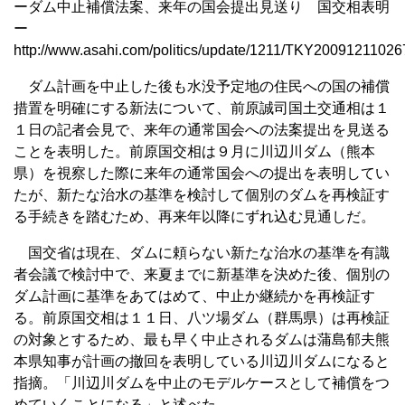
ーダム中止補償法案、来年の国会提出見送り 国交相表明
ー
http://www.asahi.com/politics/update/1211/TKY20091211026
ダム計画を中止した後も水没予定地の住民への国の補償
措置を明確にする新法について、前原誠司国土交通相は１
１日の記者会見で、来年の通常国会への法案提出を見送る
ことを表明した。前原国交相は９月に川辺川ダム（熊本
県）を視察した際に来年の通常国会への提出を表明してい
たが、新たな治水の基準を検討して個別のダムを再検証す
る手続きを踏むため、再来年以降にずれ込む見通しだ。
国交省は現在、ダムに頼らない新たな治水の基準を有識
者会議で検討中で、来夏までに新基準を決めた後、個別の
ダム計画に基準をあてはめて、中止か継続かを再検証す
る。前原国交相は１１日、八ツ場ダム（群馬県）は再検証
の対象とするため、最も早く中止されるダムは蒲島郁夫熊
本県知事が計画の撤回を表明している川辺川ダムになると
指摘。「川辺川ダムを中止のモデルケースとして補償をつ
めていくことになる」と述べた。