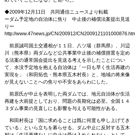
◆2009年12月11日 共同通信ニュースより転載
ーダム予定地の自治体に焦り 中止後の補償法案提出見送
りー
http://www.47news.jp/CN/200912/CN2009121101000876.htm
前原誠司国土交通相が１１日、八ツ場（群馬県）、川辺
川（熊本県）両ダムなど公共事業中止後の補償措置を定め
る法案の通常国会提出を見送る考えを示したことについ
て、水没予定地を抱える自治体は「一日も早く生活再建の
実現を」（和田拓也・熊本県五木村長）と、地域の将来像
が見えないことへの焦りや不安をあらわにした。
前原氏が中止を表明した両ダムでは、地元自治体が生活
再建を大前提としており、問題の長期化は必至。全国１４
３ダム事業の見直しにも影響を与える可能性がある。
和田村長は「国に求めることは既に何度も申し上げてき
ている」といら立ちを募らせる。ダム中止に反対する五木
村は「生活再建なしに中止は受け入れられない」として、