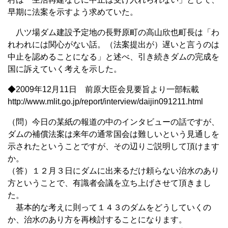
早期に法案を示すよう求めていた。
八ツ場ダム建設予定地の長野原町の高山欣也町長は「わ
れわれには関心がない話。（法案提出が）遅いと言うのは
中止を認めることになる」と述べ、引き続きダムの完成を
国に訴えていく考えを示した。
◆2009年12月11日 前原大臣会見要旨より一部転載
http://www.mlit.go.jp/report/interview/daijin091211.html
（問）今日の某紙の報道の中のインタビューの話ですが、
ダムの補償法案は来年の通常国会は難しいという見通しを
示されたということですが、その辺りご説明して頂けます
か。
（答）１２月３日にダムに出来るだけ頼らない治水のあり
方ということで、有識者会議を立ち上げさせて頂きまし
た。
基本的な考えに則って１４３のダムをどうしていくの
か、治水のあり方を再検討することになります。