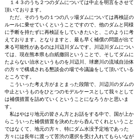
１４３のうち２つのダムについては中止を明言をさせて
頂いております。
ただ、そのうちの１つの八ッ場ダムについては再検証の
ルールに乗せていくということですので、他のダムと同様
に予断を持たずに再検証をしていきたいと、このように考
えております。となりますと、最も早く補償の問題が出て
来る可能性があるのは川辺川ダムです。川辺川ダムについ
ては、現在熊本県も白紙撤回ということで、そしてダムに
たよらない治水というものを川辺川、球磨川の流域自治体
の方々で構成される懇談会の場で今議論をして頂いている
ところです。
こういった考え方がまとまった段階で、川辺川のダムの
中止というものをひとつのモデルケースとして我々として
は補償措置を詰めていくということになろうかと思いま
す。
私はやはり地元の皆さん方とお話をする中で、国が上か
らこういった補償措置を決めたから呑んでくれということ
ではなくて、地元の方々、特にダム水没予定地であった
方々には長年に渡って苦渋の選択を受け入れてもらいなが