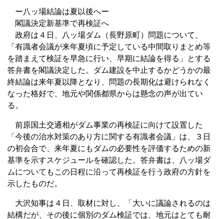
ー八ッ場結論は夏以後へー
閣議決定新基準で再検証へ
政府は４日、八ッ場ダム（長野原町）問題について、
「有識者会議が来年夏頃に予定している中間取りまとめ等
を踏まえて検証を早急に行い、早期に結論を得る」とする
答弁書を閣議決定した。ダム建設を中止するかどうかの最
終結論は来年夏以降となり、問題の長期化は避けられなく
なった格好で、地元や関係都県からは懸念の声が出てい
る。
前原国土交通相がダム事業の再検証に向けて設置した
「今後の治水対策のあり方に関する有識者会議」は、３日
の初会合で、来年夏にもダムの必要性を評価するための新
基準を示すスケジュールを確認した。答弁書は、八ッ場ダ
ムについてもこの日程に沿って再検証を行う政府の方針を
示したものだ。
大沢知事は４日、取材に対し、「大いに議論されるのは
結構だが、その後に個別のダム検証では、地元はとても耐