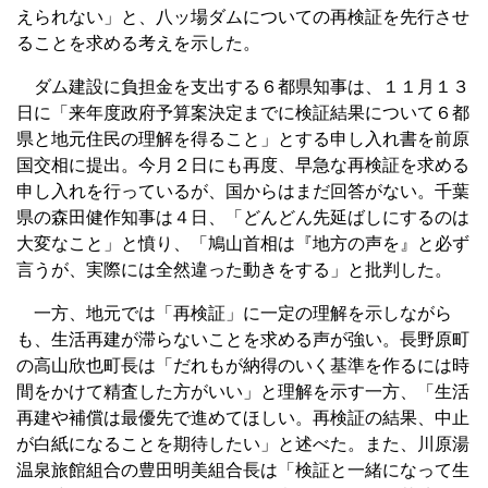
えられない」と、八ッ場ダムについての再検証を先行させ
ることを求める考えを示した。
ダム建設に負担金を支出する６都県知事は、１１月１３
日に「来年度政府予算案決定までに検証結果について６都
県と地元住民の理解を得ること」とする申し入れ書を前原
国交相に提出。今月２日にも再度、早急な再検証を求める
申し入れを行っているが、国からはまだ回答がない。千葉
県の森田健作知事は４日、「どんどん先延ばしにするのは
大変なこと」と憤り、「鳩山首相は『地方の声を』と必ず
言うが、実際には全然違った動きをする」と批判した。
一方、地元では「再検証」に一定の理解を示しながら
も、生活再建が滞らないことを求める声が強い。長野原町
の高山欣也町長は「だれもが納得のいく基準を作るには時
間をかけて精査した方がいい」と理解を示す一方、「生活
再建や補償は最優先で進めてほしい。再検証の結果、中止
が白紙になることを期待したい」と述べた。また、川原湯
温泉旅館組合の豊田明美組合長は「検証と一緒になって生