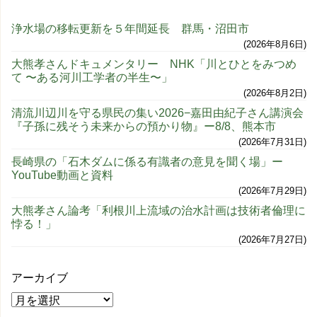
浄水場の移転更新を５年間延長 群馬・沼田市
2026年8月6日
大熊孝さんドキュメンタリー NHK「川とひとをみつめ
て 〜ある河川工学者の半生〜」
2026年8月2日
清流川辺川を守る県民の集い2026−嘉田由紀子さん講演会
『子孫に残そう未来からの預かり物』ー8/8、熊本市
2026年7月31日
長崎県の「石木ダムに係る有識者の意見を聞く場」ー
YouTube動画と資料
2026年7月29日
大熊孝さん論考「利根川上流域の治水計画は技術者倫理に
悖る！」
2026年7月27日
アーカイブ