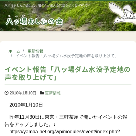
八ッ場あしたの会は八ッ場ダムが抱える問題を伝えるNGOです
Me
ホーム
更新情報
イベント報告「八ッ場ダム水没予定地の声を取り上げて」
イベント報告「八ッ場ダム水没予定地の
声を取り上げて」
2010年1月10日
更新情報
2010年1月10日
昨年11月30日に東京・三軒茶屋で開いたイベントの報
告をアップしました。↓
https://yamba-net.org/wp/modules/event/index.php?