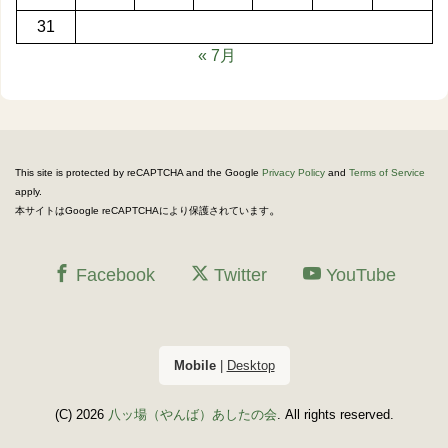
31
« 7月
This site is protected by reCAPTCHA and the Google
Privacy Policy
and
Terms of Service
apply.
。
本サイトはGoogle reCAPTCHAにより保護されています
Facebook
Twitter
YouTube
Mobile
|
Desktop
(C) 2026
八ッ場（やんば）あしたの会
. All rights reserved.