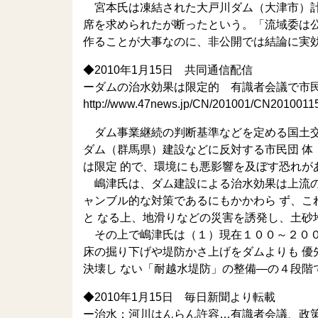
宮本氏は凍結された大戸川ダム（大津市）計
席を求められたが断ったという。「流域委は
作ることが大事なのに、非公開では結論に実
◆2010年1月15日 共同通信配信
ーダムの治水効果は限定的 有識者会議で市
http://www.47news.jp/CN/201001/CN2010011
ダム事業継続の判断基準などを定める国土交
ダム（群馬県）建設などに反対する市民団 
は限定 的で、環境にも悪影響を及ぼす恐れが
嶋津氏は、ダム建設による治水効果は上流の
ャンブル的な対策であるにもかかわら ず、
と なる上、地滑りなどの災害を誘発し、土砂
その上で嶋津氏は（１）現在１００～２００
床の掘り下げや堤防かさ上げをダムよりも 
決壊し ない「耐越水堤防」の整備―の４段階
◆2010年1月15日 毎日新聞より転載
ー治水：河川はんらん許容…有識者会議、政