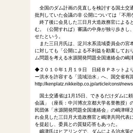
全国のダム計画の見直しを検討する国土交通
批判していた会議の非 公開については「不用
終了後に会見した三日月大造政務官によると
む。（公開すれば）審議の中身が独り歩きし
せたという。
また三日月氏は、淀川水系流域委員会の宮本
に対しても「公開による不利益を勘案してお
ム問題を考える水源開発問題全国連絡会の嶋
◆２０１０年１月１９日 日経ＢＰネットよ
ー洪水を許容する「流域治水」へ、国交省有
http://kenplatz.nikkeibp.co.jp/article/const/
国土交通省は1月15日、できるだけダムに
会議」（座長：中川博次京都大学名誉教授）
民団体「水源開発問題全国連絡会」の嶋津暉
れ会見した三日月大造政務官と嶋津共同代表
を提起し、委員との質疑応答もあった。
嶋津氏はヒアリングで、ダムによる治水策の