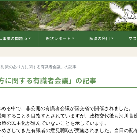
ム事業の問題点
現状レポート
解決の糸口
マス
水対策のあり方に関する有識者会議」の記事
方に関する有識者会議」の記事
を求める中で、非公開の有識者会議が国交省で開催されました。
却することを目指すとされていますが、政権交代後も河川官
政策の民主化が進んでいないことを示しています。
めざしてきた有識者の意見聴取が実施されました。当日の配