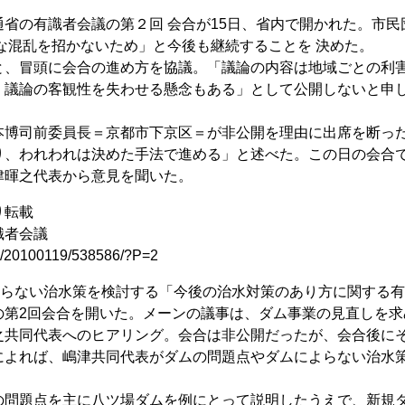
省の有識者会議の第２回 会合が15日、省内で開かれた。市民
な混乱を招かないため」と今後も継続することを 決めた。
、冒頭に会合の進め方を協議。「議論の内容は地域ごとの利
、議論の客観性を失わせる懸念もある」として公開しないと申
博司前委員長＝京都市下京区＝が非公開を理由に出席を断っ
り、われわれは決めた手法で進める」と述べた。この日の会合
津暉之代表から意見を聞いた。
り転載
識者会議
news/20100119/538586/?P=2
頼らない治水策を検討する「今後の治水対策のあり方に関する
の第2回会合を開いた。メーンの議事は、ダム事業の見直しを求
之共同代表へのヒアリング。会合は非公開だったが、会合後に
によれば、嶋津共同代表がダムの問題点やダムによらない治水
問題点を主に八ツ場ダムを例にとって説明したうえで、新規