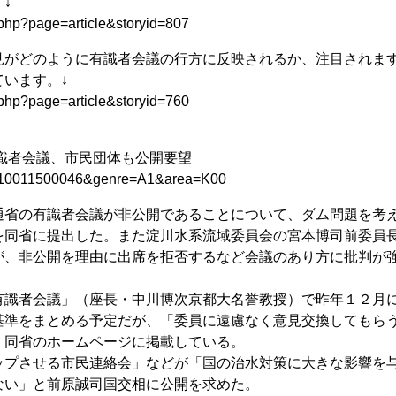
↓
.php?page=article&storyid=807
がどのように有識者会議の行方に反映されるか、注目されま
います。↓
.php?page=article&storyid=760
識者会議、市民団体も公開要望
=P2010011500046&genre=A1&area=K00
省の有識者会議が非公開であることについて、ダム問題を考
を同省に提出した。また淀川水系流域委員会の宮本博司前委員
が、非公開を理由に出席を拒否するなど会議のあり方に批判が
識者会議」（座長・中川博次京都大名誉教授）で昨年１２月
基準をまとめる予定だが、「委員に遠慮なく意見交換してもら
、同省のホームページに掲載している。
プさせる市民連絡会」などが「国の治水対策に大きな影響を
ない」と前原誠司国交相に公開を求めた。