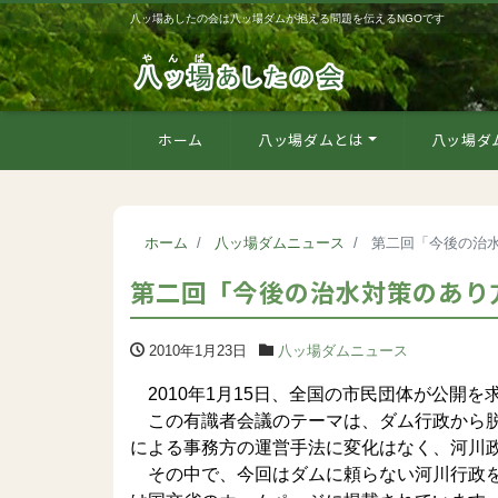
八ッ場あしたの会は八ッ場ダムが抱える問題を伝えるNGOです
ホーム
八ッ場ダムとは
八ッ場ダ
ホーム
八ッ場ダムニュース
第二回「今後の治
第二回「今後の治水対策のあり
2010年1月23日
八ッ場ダムニュース
2010年1月15日、全国の市民団体が公開
この有識者会議のテーマは、ダム行政から脱
による事務方の運営手法に変化はなく、河川
その中で、今回はダムに頼らない河川行政を