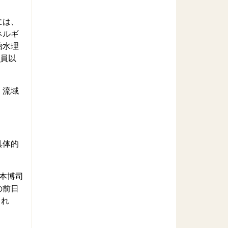
には、
ネルギ
治水理
委員以
、流域
具体的
本博司
の前日
よれ