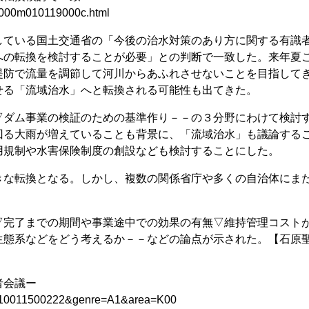
6k0000m010119000c.html
ている国土交通省の「今後の治水対策のあり方に関する有識
への転換を検討することが必要」との判断で一致した。来年夏
堤防で流量を調節して河川からあふれさせないことを目指して
せる「流域治水」へと転換される可能性も出てきた。
ダム事業の検証のための基準作り－－の３分野にわけて検討
回る大雨が増えていることも背景に、「流域治水」も議論する
用規制や水害保険制度の創設なども検討することにした。
な転換となる。しかし、複数の関係省庁や多くの自治体にま
完了までの期間や事業途中での効果の有無▽維持管理コスト
生態系などをどう考えるか－－などの論点が示された。【石原
者会議ー
=P2010011500222&genre=A1&area=K00