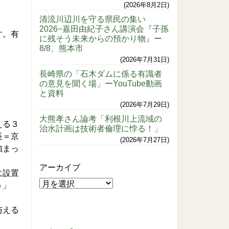
2026年8月2日
清流川辺川を守る県民の集い
2026−嘉田由紀子さん講演会『子孫
す。有
に残そう未来からの預かり物』ー
8/8、熊本市
2026年7月31日
長崎県の「石木ダムに係る有識者
の意見を聞く場」ーYouTube動画
と資料
2026年7月29日
大熊孝さん論考「利根川上流域の
える３
治水計画は技術者倫理に悖る！」
長＝京
2026年7月27日
強まっ
アーカイブ
に設置
う」
与える