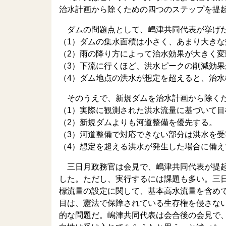
治水計画から除くための四つのステップを提
ダムの問題点として、嶋津共同代表が挙げ
（1）ダムの集水面積は小さく、あまり大きな
（2）雨の降り方によって治水効果が大きく
（3）下流に行くほど、洪水ピークの削減効果
（4）ダム地点の洪水が想定を超えると、治
そのうえで、新規ダムを治水計画から除くた
（1）実際に観測された洪水流量に基づいて目
（2）新規ダムよりも河道整備を優先する。
（3）河道整備で対応できない部分は洪水を
（4）想定を超える洪水が発生した場合に備
三日月政務官は会見で、嶋津共同代表が提起
した。ただし、実行するには課題も多い。三
標流量の設定に関して、基本高水流量を含め
目は、憲法で保障されている生存権を侵さな
的な問題だ。嶋津共同代表は会合後の会見で