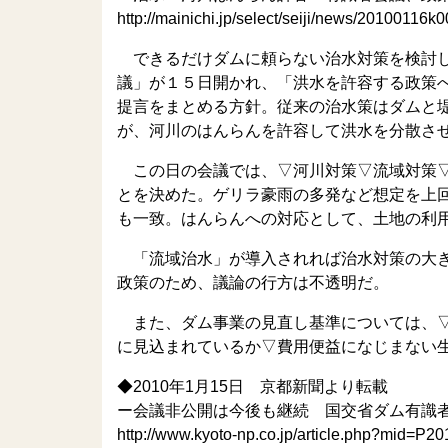
http://mainichi.jp/select/seiji/news/2010011
できるだけダムに頼らない治水対策を検討し
議」が１５日開かれ、「洪水を許容する政策
提言をまとめる方針。従来の治水策はダムと
が、河川のはんらんを許容して洪水を分散さ
この日の会議では、▽河川対策▽流域対策▽
とを決めた。ゲリラ豪雨の多発など想定を上
も一致。はんらんへの対応として、土地の利
「流域治水」が導入されれば治水対策の大き
政策のため、議論の行方は不透明だ。
また、ダム事業の見直し基準については、▽
に見込まれているか▽費用便益になじまない
◆2010年1月15日 京都新聞より転載
ー会議非公開は今後も継続 国交省ダム有識
http://www.kyoto-np.co.jp/article.php?mid