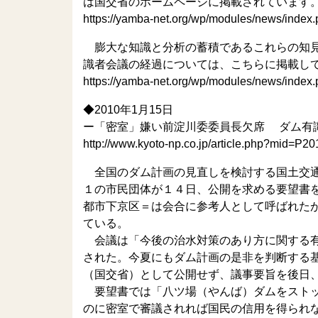
は国交省のホームページに掲載されています。
https://yamba-net.org/wp/modules/news/index
膨大な知識と分析の蓄積であるこれらの知見
識者会議の経過については、こちらに掲載して
https://yamba-net.org/wp/modules/news/index
◆2010年1月15日
ー「密室」嫌い前淀川委委員長欠席 ダム有
http://www.kyoto-np.co.jp/article.php?mid
全国のダム計画の見直しを検討する国土交通
１の市民団体が１４日、公開を求める要望書
都市下京区＝は会合に参考人として呼ばれた
ている。
会議は「今後の治水対策のあり方に関する有
された。今夏にもダム計画の是非を判断する
（国交省）として公開せず、議事要旨を後日
要望書では「八ツ場（やんば）ダムをストッ
のに密室で審議されれば国民の信用を得られ