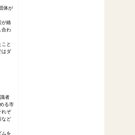
団体が
害が絡
し合わ
たこと
ではダ
有識者
める市
それぞ
策など
ダムを