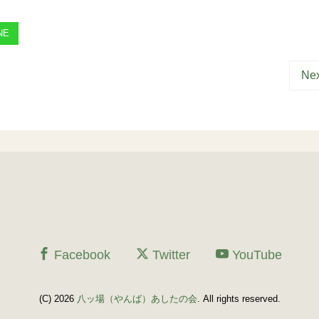
NE
Nex
Facebook
Twitter
YouTube
(C) 2026
八ッ場（やんば）あしたの会
. All rights reserved.