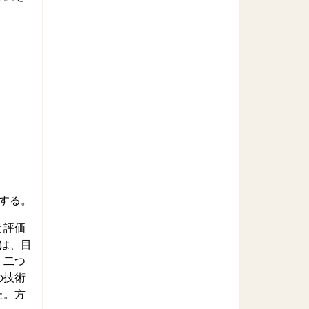
する。
と評価
は、目
。二つ
の技術
た。方