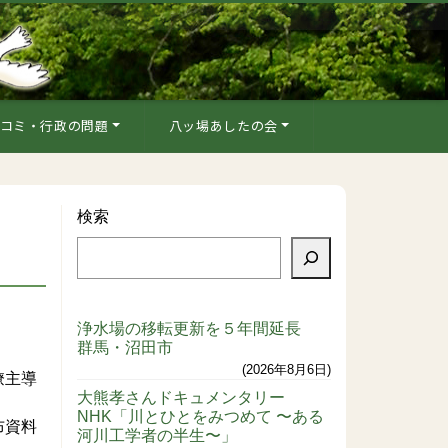
コミ・行政の問題
八ッ場あしたの会
検索
浄水場の移転更新を５年間延長
群馬・沼田市
2026年8月6日
僚主導
大熊孝さんドキュメンタリー
NHK「川とひとをみつめて 〜ある
布資料
河川工学者の半生〜」