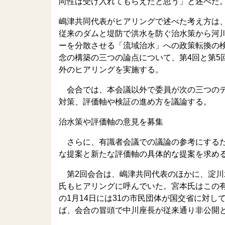
向性は受け入れてもらえたと思う」と述べた
嶋津共同代表がヒアリングで述べた考え方は
従来のダムと堤防で洪水を防ぐ治水策から河
ーを分散させる「流域治水」への政策転換の
念の構築の三つの論点について、第4回と第5
外のヒアリングを実施する。
会合では、本会議以外で委員が次の三つのテ
対策、評価軸や検証の進め方を議論する。
治水策や評価軸の意見を募集
さらに、有識者会議での議論の参考にするた
な提案と新たな評価軸の具体的な提案を求め
第2回会合は、嶋津共同代表のほかに、淀川
氏もヒアリングに呼んでいた。宮本氏はこの
の1月14日には31の市民団体が国交省に対
ば、会合の冒頭で中川座長が従来通り非公開