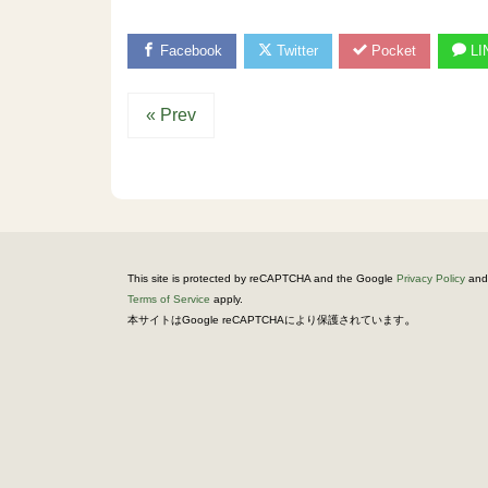
Facebook
Twitter
Pocket
LI
« Prev
This site is protected by reCAPTCHA and the Google
Privacy Policy
and
Terms of Service
apply.
。
本サイトはGoogle reCAPTCHAにより保護されています