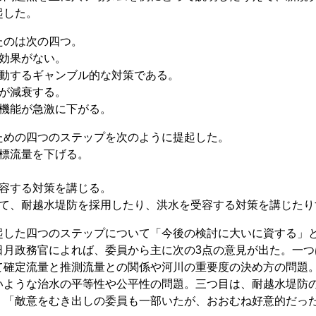
起した。
たのは次の四つ。
効果がない。
変動するギャンブル的な対策である。
が減衰する。
水機能が急激に下がる。
めの四つのステップを次のように提起した。
標流量を下げる。
受容する対策を講じる。
えて、耐越水堤防を採用したり、洪水を受容する対策を講じたり
した四つのステップについて「今後の検討に大いに資する」
日月政務官によれば、委員から主に次の3点の意見が出た。一つ
て確定流量と推測流量との関係や河川の重要度の決め方の問題
いような治水の平等性や公平性の問題。三つ目は、耐越水堤防
、「敵意をむき出しの委員も一部いたが、おおむね好意的だっ