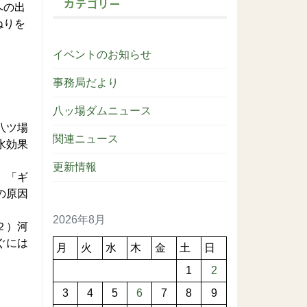
カテゴリー
への出
ねりを
イベントのお知らせ
事務局だより
八ッ場ダムニュース
八ツ場
関連ニュース
水効果
更新情報
。「ギ
の原因
2026年8月
２）河
ぐには
月
火
水
木
金
土
日
1
2
3
4
5
6
7
8
9