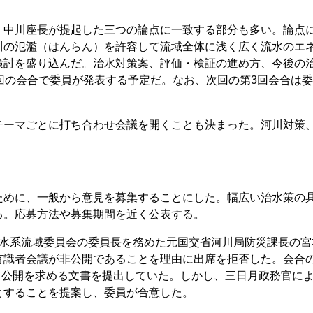
。
、中川座長が提起した三つの論点に一致する部分も多い。論点
川の氾濫（はんらん）を許容して流域全体に浅く広く流水のエ
検討を盛り込んだ。治水対策案、評価・検証の進め方、今後の
回の会合で委員が発表する予定だ。なお、次回の第3回会合は
ーマごとに打ち合わせ会議を開くことも決まった。河川対策
めに、一般から意見を募集することにした。幅広い治水策の
る。応募方法や募集期間を近く公表する。
水系流域委員会の委員長を務めた元国交省河川局防災課長の宮
有識者会議が非公開であることを理由に出席を拒否した。会合
して公開を求める文書を提出していた。しかし、三日月政務官に
とすることを提案し、委員が合意した。