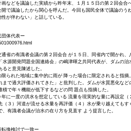
画などを議論した実績から昨年末、１月１５日の第２回会合
公開で議論したから関心を呼んだ。今回も国民全体で議論のう
効性が伴わない」と話している。
民団体代表ー
501000976.html
通省の有識者会議の第２回会合 が１５日、同省内で開かれ、
体「水源開発問題全国連絡会」の嶋津暉之共同代表が、ダムの治
あると意見陳述した。
限られた地域に集中的に雨が 降った場合に限定されると指摘
これまで過大評価されてきた」と批判した。ダムが水質悪化など
堆積で年々機能が低下するなどの問 題点も指摘した。
年に一度の洪水を想定している 流量を現実的な量に再設定（
優先（３）河道が流せる水量を再評価（４）水が乗り越えてもす
で、有識者会議が治水の在り方を見直す よう提言した。
策転換検討で一致ー