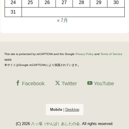
24
25
26
27
28
29
30
31
« 7月
This site is protected by reCAPTCHA and the Google
Privacy Policy
and
Terms of Service
apply.
。
本サイトはGoogle reCAPTCHAにより保護されています
Facebook
Twitter
YouTube
Mobile
|
Desktop
(C) 2026
八ッ場（やんば）あしたの会
. All rights reserved.