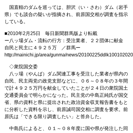
国直轄のダムを巡っては、胆沢（い・さわ）ダム（岩手
県）でも談合の疑いが指摘され、前原国交相が調査を指示
している。
■2010年2月25日 毎日新聞群馬版より転載
ー八ッ場ダム・流転の行方：受注業者、２２団体に献金
自民と民主に４９２５万 ／群馬ー
http://mainichi.jp/area/gunma/news/20100225ddlk100102020
◇衆院国交委
八ッ場（やんば）ダム関連工事を受注した業者が県内の
自民、民主両党の政党支部などに、０６～０８年の３年間
で計４９２５万円を献金していたことが２４日の衆院国土
交通委員会で明らかになった。民主党の中島正純氏が国交
省、県の資料と県に提出された政治資金収支報告書をもと
に分析した資料を示し、前原誠司国交相に調査を要求。前
原氏は「できる限り調査したい」と答弁した。
中島氏によると、０１～０８年度に国や県が発注した同