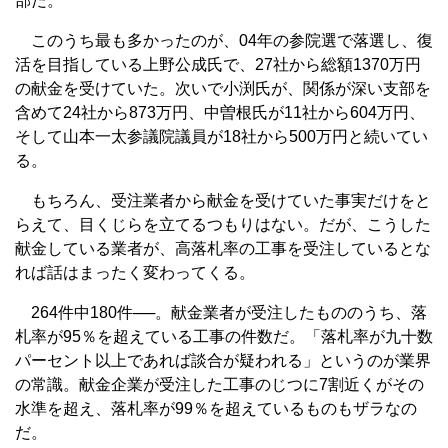
部だ。
このうち最も多かったのが、04年の参院選で落選し、復
活を目指している上野公成氏で、27社から総額1370万円
の献金を受けていた。次いで小渕氏が、関係が深い支部を
含めて24社から873万円、中曽根氏が11社から604万円、
そして山本一太参議院議員が18社から500万円と続いてい
る。
もちろん、受注業者から献金を受けていた事実だけをと
らえて、目くじらを立てるつもりはない。だが、こうした
献金している業者が、高落札率の工事を受注しているとな
れば話はまったく変わってくる。
264件中180件──。献金業者が受注したもののうち、落
札率が95％を超えている工事の件数だ。「落札率が九十数
パーセント以上であれば談合が疑われる」というのが業界
の常識。献金企業が受注した工事のじつに7割近くがその
水準を超え、落札率が99％を超えているものもザラなの
だ。