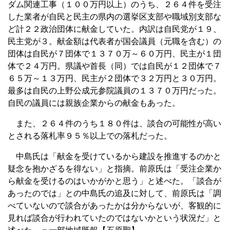
ダム関連工事（１００万円以上）のうち、２６４件を受注
した業者が自民と民主の県内の選挙区支部や職域別支部な
ど計２２政治団体に献金していた。内訳は自民党が１９、
民主党が３。献金額は代表者が国会議員（元職を含む）の
団体は自民が７団体で１３７０万～６０万円、民主が１団
体で２４万円。県議や首長（同）では自民が１２団体で７
６５万～１３万円、民主が２団体で３２万円と３０万円。
最多は自民の上野公成元参院議員の１３７０万円だった。
自民の議員には親族企業からの献金もあった。
また、２６４件のうち１８０件は、談合の可能性が高い
とされる落札率９５％以上での落札だった。
中島氏は「献金を受けているから建設を推進するのかと
疑念を抱かざるを得ない」と指摘。前原氏は「受注企業か
ら献金を受けるのはいかがかと思う」と述べた。「談合が
あったのでは」との中島氏の追及に対して、前原氏は「調
べていないので談合があったかは分からないが、客観的に
見れば談合が行われていたのではないかという状況だ」と