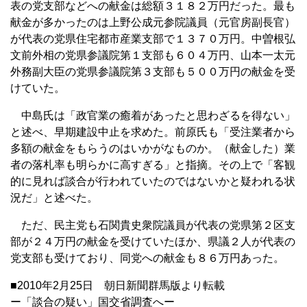
表の党支部などへの献金は総額３１８２万円だった。最も
献金が多かったのは上野公成元参院議員（元官房副長官）
が代表の党県住宅都市産業支部で１３７０万円。中曽根弘
文前外相の党県参議院第１支部も６０４万円、山本一太元
外務副大臣の党県参議院第３支部も５００万円の献金を受
けていた。
中島氏は「政官業の癒着があったと思わざるを得ない」
と述べ、早期建設中止を求めた。前原氏も「受注業者から
多額の献金をもらうのはいかがなものか。（献金した）業
者の落札率も明らかに高すぎる」と指摘。その上で「客観
的に見れば談合が行われていたのではないかと疑われる状
況だ」と述べた。
ただ、民主党も石関貴史衆院議員が代表の党県第２区支
部が２４万円の献金を受けていたほか、県議２人が代表の
党支部も受けており、同党への献金も８６万円あった。
■2010年2月25日 朝日新聞群馬版より転載
ー「談合の疑い」国交省調査へー