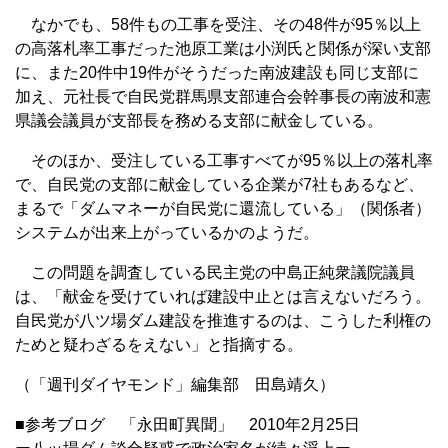
なかでも、58件もの工事を受注、その48件が95％以上
の高落札率工事だった池原工業は小渕氏と関係が深い支部
に、また20件中19件がそうだった南波建設も同じ支部に
加え、元社長で自民党群馬県支部連合会幹事長の南波和憲
県議会議員が支部長を務める支部に献金している。
そのほか、受注している工事すべてが95％以上の落札率
で、自民党の支部に献金している企業が7社もあるなど、
まるで「ダムマネーが自民党に還流している」（関係者）
システムが出来上がっているかのようだ。
この問題を調査している民主党の中島正純衆議院議員
は、「献金を受けていれば建設中止とは言えないだろう。
自民党が八ツ場ダム建設を推進するのは、こうした利権の
ためと疑わざるをえない」と指摘する。
（「週刊ダイヤモンド」編集部 田島靖久）
■参考ブログ 「永田町異聞」 2010年2月25日