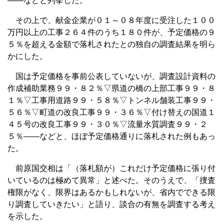
――などと列挙した。
その上で、献金企業が０１～０８年度に受注した１００
万円以上の工事２６４件のうち１８０件が、予定価格の９
５％を超える金額で落札されたとの独自の調査結果を明ら
かにした。
国は予定価格を事前公表していないが、調査設計資料の
作成補助業務９９・８２％▽県道の橋の上部工事９９・８
１％▽工事用道路９９・５８％▽トンネル舗装工事９９・
５６％▽町道の改良工事９９・３６％▽付け替えの国道１
４５号の改良工事９９・３０％▽流量水質調査９９・２
５％――などと、ほぼ予定価格通りに落札された例もあっ
た。
前原国交相は「（落札額が）これだけ予定価格に張り付
いているのは極めて異常」と述べた。そのうえで、「捜査
権限がなく、限界はあるかもしれないが、省内でできる限
り調査していきたい」と語り、談合の有無を調査する考え
を示した。