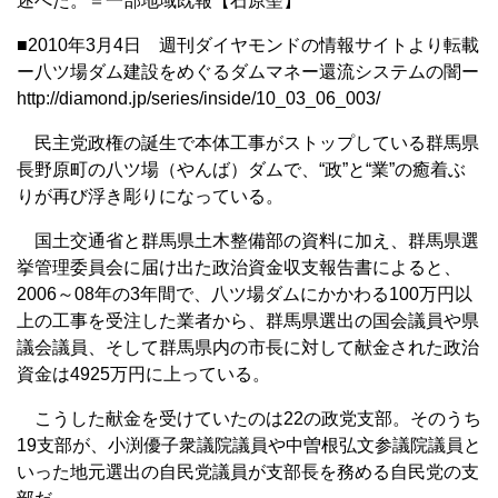
述べた。＝一部地域既報【石原聖】
■2010年3月4日 週刊ダイヤモンドの情報サイトより転載
ー八ツ場ダム建設をめぐるダムマネー還流システムの闇ー
http://diamond.jp/series/inside/10_03_06_003/
民主党政権の誕生で本体工事がストップしている群馬県
長野原町の八ツ場（やんば）ダムで、“政”と“業”の癒着ぶ
りが再び浮き彫りになっている。
国土交通省と群馬県土木整備部の資料に加え、群馬県選
挙管理委員会に届け出た政治資金収支報告書によると、
2006～08年の3年間で、八ツ場ダムにかかわる100万円以
上の工事を受注した業者から、群馬県選出の国会議員や県
議会議員、そして群馬県内の市長に対して献金された政治
資金は4925万円に上っている。
こうした献金を受けていたのは22の政党支部。そのうち
19支部が、小渕優子衆議院議員や中曽根弘文参議院議員と
いった地元選出の自民党議員が支部長を務める自民党の支