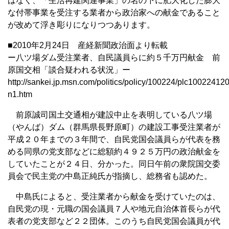
はなく、「生活再建関連事業」の名の下に肥大化した膨大
な付帯事業を受注する業者から政治家への献金であること
が改めて浮き彫りになりつつあります。
■2010年2月24日 産経新聞政治面より転載
ー八ツ場ダム受注業者、自民議員らに約５千万円献金 前
原国交相「談合疑われる状況」ー
http://sankei.jp.msn.com/politics/policy/100224/plc10022412
n1.htm
前原誠司国土交通相が建設中止を表明している八ツ場
（やんば）ダム（群馬県長野原町）の建設工事受注業者が
平成２０年までの３年間で、自民党国会議員らが代表を務
める同県の党支部などに総額約４９２５万円の政治献金を
していたことが２４日、分かった。同日午前の衆院国交委
員会で民主党の中島正純氏が指摘し、総務省も認めた。
中島氏によると、受注業者から献金を受けていたのは、
自民党の現・元職の国会議員７人や地元自治体首長らが代
表者の党支部など２２団体。このうち自民党国会議員が代