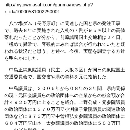
http://mytown.asahi.com/gunma/news.php?
k_id=10000581002250001
八ツ場ダム（長野原町）に関連した国と県の発注工事
で、過去８年に実施された入札の７割が９５％以上の高値
落札だったことが分かり、前原誠司国土交通相は２４日、
「極めて異常で、客観的にみれば談合が行われていたと疑
われる状況だと思う」と述べ、今後、実態を調査する方針
を明らかにした。
中島正純衆院議員（民主、大阪３区）が同日の衆院国土
交通委員会で、国交省や県の資料を元に指摘した。
中島議員は、２００６年から０８年の３年間、県内関係
の現・元国会議員らの政治団体への企業からの献金額が合
計４９２５万円に上ることを紹介。上野公成・元参院議員
の政治団体に１３７０万円▽小渕優子衆院議員の関連政治
団体などに８７３万円▽中曽根弘文参院議員の政治団体に
６０４万円▽山本一太参院議員の政治団体に５００万円