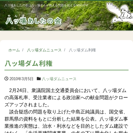
八ッ場あしたの会は八ッ場ダムが抱える問題を伝えるNGOです
Me
ホーム
八ッ場ダムニュース
八ッ場ダム利権
八ッ場ダム利権
2010年3月5日
八ッ場ダムニュース
2月24日、衆議院国土交通委員会において、八ッ場ダム
の高落札率、受注業者による政治家への献金問題がクロー
ズアップされました。
談合疑惑の問題を取り上げた中島正純議員は、国交省、
群馬県の資料をもとに分析した結果を公表。八ッ場ダム事
業推進の実態は、治水・利水などを目的としたダム建設で