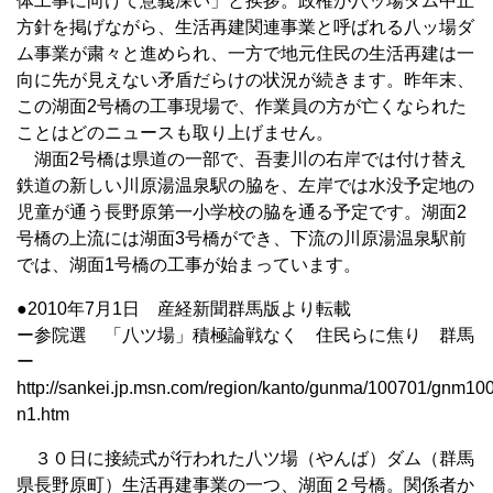
体工事に向けて意義深い」と挨拶。政権が八ッ場ダム中止
方針を掲げながら、生活再建関連事業と呼ばれる八ッ場ダ
ム事業が粛々と進められ、一方で地元住民の生活再建は一
向に先が見えない矛盾だらけの状況が続きます。昨年末、
この湖面2号橋の工事現場で、作業員の方が亡くなられた
ことはどのニュースも取り上げません。
湖面2号橋は県道の一部で、吾妻川の右岸では付け替え
鉄道の新しい川原湯温泉駅の脇を、左岸では水没予定地の
児童が通う長野原第一小学校の脇を通る予定です。湖面2
号橋の上流には湖面3号橋ができ、下流の川原湯温泉駅前
では、湖面1号橋の工事が始まっています。
●2010年7月1日 産経新聞群馬版より転載
ー参院選 「八ツ場」積極論戦なく 住民らに焦り 群馬
ー
http://sankei.jp.msn.com/region/kanto/gunma/100701/gnm1
n1.htm
３０日に接続式が行われた八ツ場（やんば）ダム（群馬
県長野原町）生活再建事業の一つ、湖面２号橋。関係者か