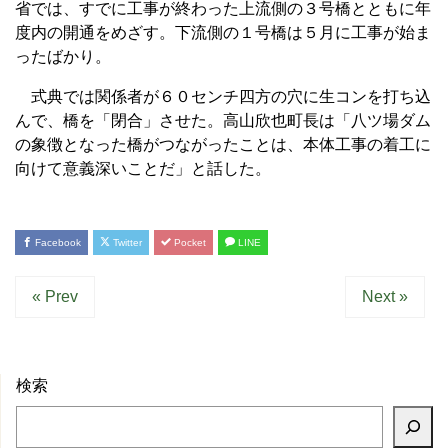
省では、すでに工事が終わった上流側の３号橋とともに年
度内の開通をめざす。下流側の１号橋は５月に工事が始ま
ったばかり。
式典では関係者が６０センチ四方の穴に生コンを打ち込
んで、橋を「閉合」させた。高山欣也町長は「八ツ場ダム
の象徴となった橋がつながったことは、本体工事の着工に
向けて意義深いことだ」と話した。
Facebook
Twitter
Pocket
LINE
« Prev
Next »
検索