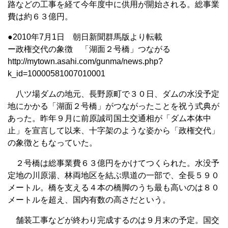
路などの工事を経て今年度中に供用が開始される。総事業
費は約６３億円。
●2010年7月1日 朝日新聞群馬版より転載
ー政権交代の象徴 「湖面２号橋」つながる
http://mytown.asahi.com/gunma/news.php?
k_id=10000581007010001
八ツ場ダムの地元、長野原町で３０日、ダムの水没予定
地にかかる「湖面２号橋」がつながったことを祝う式典が
あった。昨年９月に前原誠司国土交通相が「ダム本体中
止」を宣言して以来、十字架のような姿から「政権交代」
の象徴ともなっていた。
２号橋は総事業費６３億円をかけてつくられた。水没予
定地の川原湯、林両地区を結ぶ県道の一部で、全長５９０
メートル。橋を支える４本の橋脚のうち最も高いのは８０
メートルを超え、国内有数の高さだという。
舗装工事などが終わり完成するのは９月末の予定。国交