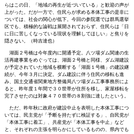
らはこの日、「地域の再生が近づいている」と歓迎の声が
上がった。だが一方で、住民らが求める本体工事の是非に
ついては、社会の関心が低下。今回の参院選では群馬選挙
区でも、積極的な論戦は展開されておらず、住民らは「日
に日に苦しくなっている現状を理解してほしい」と焦りを
隠さない。（時吉達也）
湖面２号橋は今年度内に開通予定。八ツ場ダム関連の生
活再建事業をめぐっては、湖面２号橋と同様、ダム湖建設
が予定されていた地域を横断する「湖面１号橋」の建設継
続が、今年３月に決定。ダム建設に伴う住民の移転も進
み、国土交通省関東地方整備局八ツ場ダム工事事務所によ
ると、昨年度１年間で３０世帯が住所を移し、家屋移転を
完了させたのは対象４７０世帯の８割強に達したという。
ただ、昨年秋に政府が建設中止を表明した本体工事につ
いては、民主党が「予断を持たずに検証する」、自民党が
「本体工事に着工」、共産党が「本体工事を中止」など
と、それぞれの主張を明らかにしているものの、県内でも