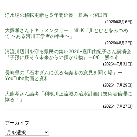
浄水場の移転更新を５年間延長 群馬・沼田市
2026年8月6日
大熊孝さんドキュメンタリー NHK「川とひとをみつめ
て 〜ある河川工学者の半生〜」
2026年8月2日
清流川辺川を守る県民の集い2026−嘉田由紀子さん講演会
『子孫に残そう未来からの預かり物』ー8/8、熊本市
2026年7月31日
長崎県の「石木ダムに係る有識者の意見を聞く場」ー
YouTube動画と資料
2026年7月29日
大熊孝さん論考「利根川上流域の治水計画は技術者倫理に
悖る！」
2026年7月27日
アーカイブ