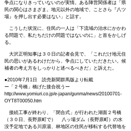
争点になりきっていないのが実情。ある陣営関係者は「県
民の関心はさまざま。地元以外の地域で、ことさら『八ツ
場』を押し出す必要はない」と話す。
こうした状況に、住民の一人は「下流域の治水にかかわ
る問題で、私たちだけの問題ではないのに」と首をかしげ
る。
大沢正明知事は３０日の記者会見で、「これだけ地元住
民の思いがあるわけだから、争点にしていただきたい。候
補者の考え方をしっかりと述べるべきだ」と訴えた。
●2010年7月1日 読売新聞群馬版より転載
ー「２号橋」橋げた接合祝うー
http://www.yomiuri.co.jp/e-japan/gunma/news/20100701-
OYT8T00050.htm
接続工事が終わり、「閉合式」が行われた湖面２号橋
（３０日、長野原町で） 八ッ場ダム（長野原町）の水
没予定地である川原湯、林地区の住民が移転する代替地を