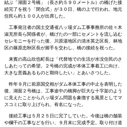
結ぶ「湖面２号橋」（長さ約５９０メートル）の橋げた接
続完了を祝う「閉合式」が３０日、橋の上で行われ、地元
住民ら約１００人が出席した。
工事発注者の国土交通省八ッ場ダム工事事務所の佐々木
淑充所長ら関係者が、橋げたの一部にセメントを流し込む
セレモニーを行った後、川原湯地区の清水英之区長、林地
区の篠原忠秋区長が握手を交わし、橋の接続を祝った。
来賓の高山欣也町長は「代替地での生活が水没住民のさ
しあたっての希望。２号橋の完成が本体工事着工に向け、
大きな意義あるものと期待したい」とあいさつした。
昨年９月に前原国交相がダム本体工事の中止を表明した
後、湖面２号橋は、工事途中の橋脚が巨大な十字架のよう
に見えたことから八ッ場ダム問題を象徴する風景としてマ
スコミに取り上げられ、有名になった。
接続工事は５月２５日に完了していた。今後は橋の舗装
や欄干の工事などを行い、９月末に完成予定。取り付け道