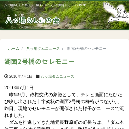
八ッ場あしたの会は八ッ場ダムが抱える問題を伝えるNGOです
Me
ホーム
八ッ場ダムニュース
湖面2号橋のセレモニー
湖面2号橋のセレモニー
2010年7月1日
八ッ場ダムニュース
2010年7月1日
昨年9月、政権交代の象徴として、テレビ画面にたびた
び映し出された十字架状の湖面2号橋の橋桁がつながり、
昨日、現地でセレモニーが開催された様子がニュースで流
れました。
ダムを推進してきた地元長野原町の町長らは、「ダム本