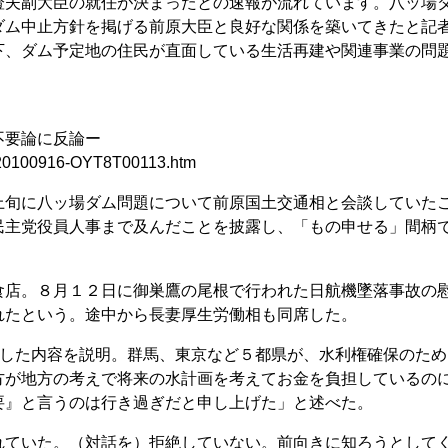
夫副大臣の就任が決まったとの速報が流れています。八ッ場
ダム中止方針を掲げる前原大臣と良好な関係を築いてきたと記
下、ダム予定地の住民が直面している生活再建や関連事業の問
不要論に反論ー
s/20100916-OYT8T00113.htm
旬に八ッ場ダム問題について前原国土交通相と会談していた
民主党役員人事まで及んだことを披露し、「もの申せる」間柄
店。８月１２日に御巣鷹の尾根で行われた日航機墜落事故の
れたという。途中から長妻厚生労働相も同席した。
”した内容を説明。群馬、東京など５都県が、水利権確保のため
方が地方の考えで将来の水計画を考えてお金を負担しているの
要』と言うのは行き過ぎだと申し上げた」と述べた。
ていた。（対話を）拒絶していない。前向きに知ろうとして