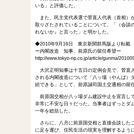
いる」と評価した。
また、民主党代表選で菅直人代表（首相）が
取りざたされていることについて、「（会談
れないか』と言った」と明かした。
◆2010年9月16日 東京新聞群馬版より転載
ー内閣改造 知事、前原氏の留任希望ー
http://www.tokyo-np.co.jp/article/gunma/20
大沢正明知事は十五日の定例会見で、菅直人
される内閣改造について「八ッ場（やんば）
続できる」として、前原誠司国土交通相の留
前原国交相が八ッ場ダム建設中止を宣言して
非常に不安な日々だった。当事者はずっとダ
一年を総括した。
さらに、八月に前原国交相と直接会談したこ
に足を運び、住民生活の現実を理解するよう