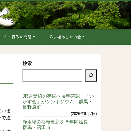
コミ・行政の問題
八ッ場あしたの会
検索
JR吾妻線の存続へ展望確認 「い
かす会」がシンポジウム 群馬・
長野原町
ていま
2026年8月7日
チで進
浄水場の移転更新を５年間延長
群馬・沼田市