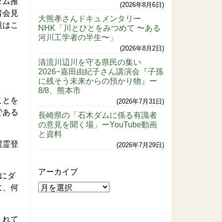
ダム推
2026年8月6日
者会見
大熊孝さんドキュメンタリー
題はこ
NHK「川とひとをみつめて 〜ある
河川工学者の半生〜」
2026年8月2日
清流川辺川を守る県民の集い
2026−嘉田由紀子さん講演会『子孫
に残そう未来からの預かり物』ー
8/8、熊本市
ことを
2026年7月31日
である
長崎県の「石木ダムに係る有識者
の意見を聞く場」ーYouTube動画
と資料
慰霊登
2026年7月29日
アーカイブ
にダ
に、何
くれて