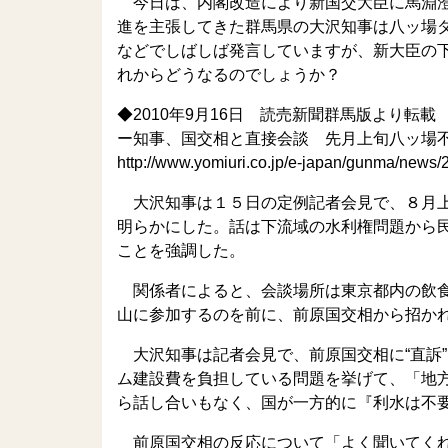
今日は、内閣改造により新国交大臣に馬淵澄
進を主張してきた群馬県の大沢知事は八ッ場
などでしばしば発言していますが、新大臣の
れからどうなるのでしょうか？
◆2010年9月16日 読売新聞群馬版より転載
ー知事、国交相と直接会談 先月上旬八ッ場
http://www.yomiuri.co.jp/e-japan/gunma/new
大沢知事は１５日の定例記者会見で、８月上
明らかにした。話は下流域の水利権問題から
ことを強調した。
関係者によると、会談場所は東京都内の飲食
山に参加するのを前に、前原国交相から招か
大沢知事は記者会見で、前原国交相に“直訴
ム建設費を負担している問題を挙げて、「地
ら話し合いもなく、国が一方的に『利水は不
前原国交相の反応について「よく聞いてくれ