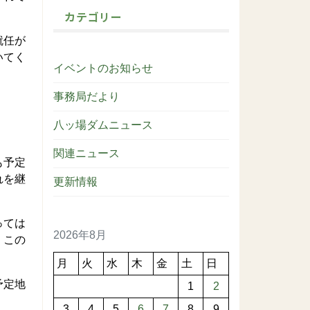
カテゴリー
就任が
いてく
イベントのお知らせ
事務局だより
八ッ場ダムニュース
関連ニュース
も予定
れを継
更新情報
っては
2026年8月
、この
月
火
水
木
金
土
日
予定地
1
2
3
4
5
6
7
8
9