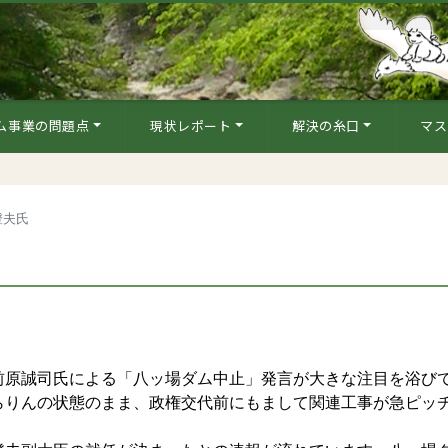
ム事業の問題点
現状レポート
解決の糸口
マス
澄夫氏
原誠司氏による「八ッ場ダム中止」発言が大きな注目を浴び
らりんの状態のまま、政権交代前にもまして関連工事が急ピッ