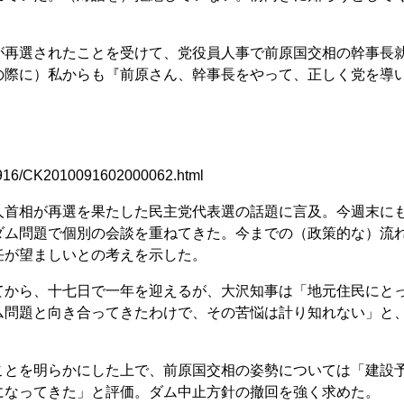
再選されたことを受けて、党役員人事で前原国交相の幹事長
の際に）私からも『前原さん、幹事長をやって、正しく党を導
100916/CK2010091602000062.html
首相が再選を果たした民主党代表選の話題に言及。今週末に
ダム問題で個別の会談を重ねてきた。今までの（政策的な）流
任が望ましいとの考えを示した。
から、十七日で一年を迎えるが、大沢知事は「地元住民にと
ム問題と向き合ってきたわけで、その苦悩は計り知れない」と
とを明らかにした上で、前原国交相の姿勢については「建設
になってきた」と評価。ダム中止方針の撤回を強く求めた。