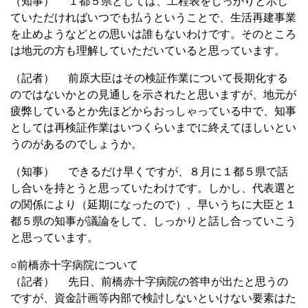
（知事） １都５県としては、工程表をしっかりと示し
ていただければいつでも払うということで、生活再建事業
を止めようなどとの思いは誰もないわけです。そのところ
は地元の方も理解していただいていると思っています。
（記者） 前原大臣はその検証作業について長期化する
のではないかとの見通しを示されたと思いますが、地元が
疲弊しているとか先ほどからおっしゃっている中で、知事
としては再検証作業はいつくらいまでに終えてほしいとい
うのがあるのでしょうか。
（知事） できるだけ早くですが、８月に１都５県で話
し合いを持とうと思っていたわけです。しかし、代表選と
の関係により（延期になったので）、早いうちに大臣と１
都５県の知事が議論をして、しっかりと話し合っていこう
と思っています。
○前橋赤十字病院について
（記者） 先日、前橋赤十字病院の答申が出たと思うの
ですが、資金計画等内部で検討しないといけない要素はた