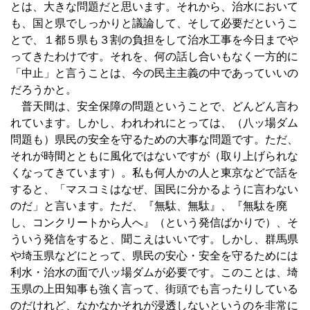
とは、大きな問題だと思います。それから、治水において
も、国と県でしっかりと議論して、そして必要だというこ
とで、１都５県も３割の負担をして治水工事を今日までや
ってきたわけです。それを、何の話し合いもなく一方的に
「中止」と言うことは、今の民主主義の中であっていいの
だろうかと。
普天間は、安全保障の問題ということで、どんどん言わ
れています。しかし、われわれにとっては、（八ッ場ダム
問題も）県民の安全を守るための大事な問題です。ただ、
それが時間とともに風化ではないですが（取り上げられな
くなってきています）。私も何人かの人と東京などで話を
すると、「マスコミはなぜ、国民に分かるように言わない
のだ」と言います。ただ、『無駄、無駄』、『無駄を廃
し、コンクリートから人へ』（という発信ばかりで）、そ
ういう発信をすると、聞こえはいいです。しかし、群馬県
や埼玉県などにとって、県民の安心・安全を守るためには
利水・治水の面で八ッ場ダムが必要です。このことは、埼
玉県の上田知事も強く言って、街頭でも言ったりしている
のだけれど、なかなかそれが浸透しないというのを非常に