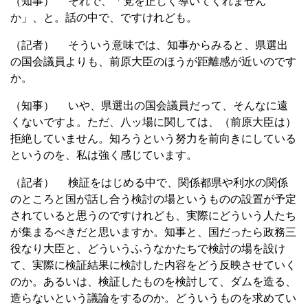
（知事） それで、「党を正しく導いてくれません
か」、と。話の中で、ですけれども。
（記者） そういう意味では、知事からみると、県選出
の国会議員よりも、前原大臣のほうが距離感が近いのです
か。
（知事） いや、県選出の国会議員だって、そんなに遠
くないですよ。ただ、八ッ場に関しては、（前原大臣は）
拒絶していません。知ろうという努力を前向きにしている
というのを、私は強く感じています。
（記者） 検証をはじめる中で、関係都県や利水の関係
のところと国が話し合う検討の場というものの設置が予定
されていると思うのですけれども、実際にどういう人たち
が集まるべきだと思いますか。知事と、国だったら政務三
役なり大臣と、どういうふうなかたちで検討の場を設け
て、実際に検証結果に検討した内容をどう反映させていく
のか。あるいは、検証したものを検討して、ダムを造る、
造らないという議論をするのか。どういうものを求めてい