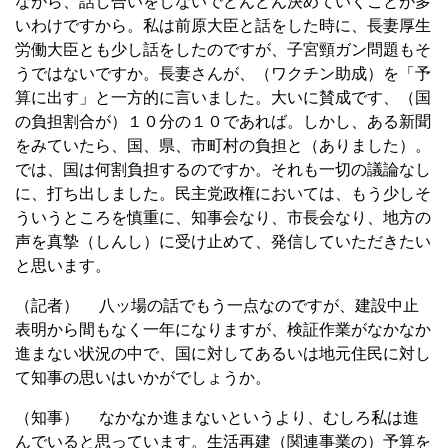
ながら、話し合いをしないでどんどん決めていくことが多
いわけですから。私は前原大臣と話をした時に、長妻厚生
労働大臣とも少し話をしたのですが、子宮頸ガン問題もそ
うではないですか。長妻さんが、（ワクチン助成）を「予
算に出す」と一方的に言いました。大いに賛成です、（国
の負担割合が）１０分の１０であれば。しかし、ある新聞
をみていたら、国、県、市町村の負担と（ありました）。
では、国は何割負担するのですか。それも一切の議論なし
に、打ち出しました。民主党政権においては、もう少しそ
ういうところを慎重に、知事会なり、市長会なり、地方の
声を真摯（しんし）に受け止めて、発信していただきたい
と思います。
（記者） 八ッ場の話でもう一点なのですが、建設中止
表明から間もなく一年になりますが、検証作業がなかなか
進まない状況の中で、国に対してあるいは地元住民に対し
て知事の思いはいかがでしょうか。
（知事） なかなか進まないというより、むしろ私は進
んでいると思っています。生活再建（関連事業の）予算を