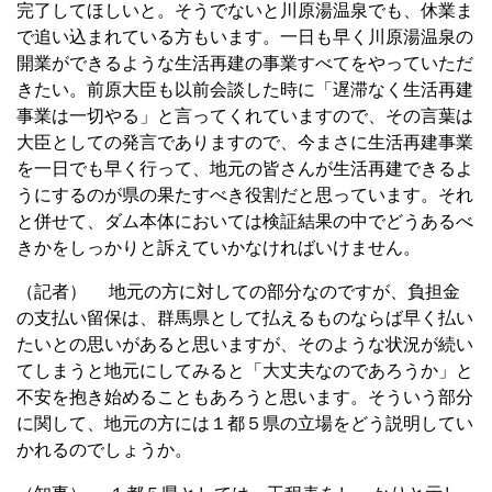
完了してほしいと。そうでないと川原湯温泉でも、休業ま
で追い込まれている方もいます。一日も早く川原湯温泉の
開業ができるような生活再建の事業すべてをやっていただ
きたい。前原大臣も以前会談した時に「遅滞なく生活再建
事業は一切やる」と言ってくれていますので、その言葉は
大臣としての発言でありますので、今まさに生活再建事業
を一日でも早く行って、地元の皆さんが生活再建できるよ
うにするのが県の果たすべき役割だと思っています。それ
と併せて、ダム本体においては検証結果の中でどうあるべ
きかをしっかりと訴えていかなければいけません。
（記者） 地元の方に対しての部分なのですが、負担金
の支払い留保は、群馬県として払えるものならば早く払い
たいとの思いがあると思いますが、そのような状況が続い
てしまうと地元にしてみると「大丈夫なのであろうか」と
不安を抱き始めることもあろうと思います。そういう部分
に関して、地元の方には１都５県の立場をどう説明してい
かれるのでしょうか。