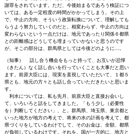
謝罪をされています。ただ、今後始まるであろう検証につ
いては、ある一定程度の時間がかかってしまう。その上
で、中止の方向、そういう政策転換について、理解しても
らうよう努力していくのだと。相変わらず、中止の方向は
変わらないという一点だけは、地元であったり関係６都県
との距離感はどうしても埋まっていかないと思うのです
が、そこの部分は、群馬県としては今後どのように…。
（知事） 話し合う機会をもっと持って、お互いが忌憚
（きたん）なく話し合いを行っていくことも大事だと思い
ます。前原大臣には、現実を直視していただいて、１都５
県とも、地元の方々とも話し合っていただきたいと思いま
す。
利水については、私も先月、前原大臣と直接お会いし
て、いろいろと話をしてきました。「もう少し（必要性
を）判断してください」、と。群馬県、埼玉県、東京都と
いった地方が地方の考えで、将来の水の計画を考えて、都
県づくりをしているわけでして、そのお金は、全額、都県
が負担しているわけです。それを、国が一方的に、地方と