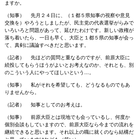
ますか。
（知事） 先月２４日に、（１都５県知事の視察や意見
交換を）やろうとしましたが、民主党の代表選挙がらみで
いろいろと問題があって、延びたわけです。新しい政権が
落ち着いたら、一日も早く、大臣と１都５県の知事が会っ
て、真剣に議論すべきだと思います。
（記者） 先ほどの質問と重なるのですが、前原大臣に
続投してもらうほうがよいとお考えなのか、それとも、別
のこういう人にやってほしいという…。
（知事） 私がそれを希望しても、どうなるものでもあ
りませんから。
（記者） 知事としてのお考えは。
（知事） 前原大臣とは現地でも会っているし、何度か
個別会談もしていますので、前原大臣なら今までの流れを
継続できると思います。それ以上の職に就くのなら結構だ