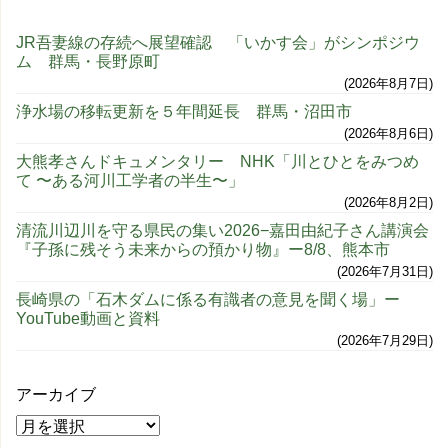
JR吾妻線の存続へ展望確認 「いかす会」がシンポジウ
ム 群馬・長野原町
2026年8月7日
浄水場の移転更新を５年間延長 群馬・沼田市
2026年8月6日
大熊孝さんドキュメンタリー NHK「川とひとをみつめ
て 〜ある河川工学者の半生〜」
2026年8月2日
清流川辺川を守る県民の集い2026−嘉田由紀子さん講演会
『子孫に残そう未来からの預かり物』ー8/8、熊本市
2026年7月31日
長崎県の「石木ダムに係る有識者の意見を聞く場」ー
YouTube動画と資料
2026年7月29日
アーカイブ