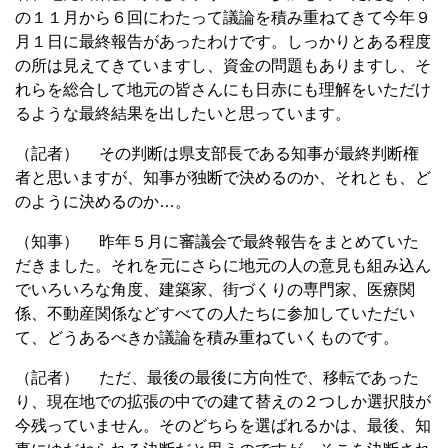
の１１月から６回にわたって議論を積み重ねてきて今年９
月１日に最終報告があったわけです。しっかりとある程度
の所は見えてきていますし、資金の問題もありますし、そ
れらを総合して地元の皆さんにも日赤にも理解をいただけ
るような最終結果を出したいと思っています。
（記者） その判断は県支部長である知事が最終判断権
者と思いますが、知事が独断で決めるのか、それとも、ど
のように決めるのか…。
（知事） 昨年５月に審議会で最終報告をまとめていた
だきました。それを元にさらに地元の人の意見も組み込ん
でいろいろな角度、建築家、街づくりの専門家、医療関
係、不動産関係などすべての人たちに参加していただい
て、どうあるべきか議論を積み重ねていくものです。
（記者） ただ、最後の最後に方向性で、移転であった
り、現在地での拡張の中での建て替えの２つしか選択肢が
今残っていません。そのどちらを選ばれるかは、最後、知