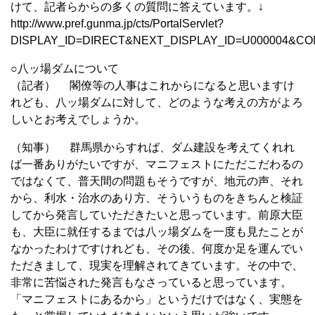
けて、記者らからの多くの質問に答えています。↓
http://www.pref.gunma.jp/cts/PortalServlet?
DISPLAY_ID=DIRECT&NEXT_DISPLAY_ID=U000004&CO
○八ッ場ダムについて
（記者） 閣僚等の人事はこれからになると思いますけ
れども、八ッ場ダムに対して、どのような考えの方がよろ
しいとお考えでしょうか。
（知事） 群馬県からすれば、ダム建設を考えてくれれ
ば一番ありがたいですが、マニフェストにただこだわるの
ではなくて、普天間の問題もそうですが、地元の声、それ
から、利水・治水のあり方、そういうものをきちんと検証
してから発言していただきたいと思っています。前原大臣
も、大臣に就任するまでは八ッ場ダムを一度も見たことが
なかったわけですけれども、その後、何度か足を運んでい
ただきまして、現実を理解されてきています。その中で、
非常に苦悩された発言もなさっていると思っています。
「マニフェストにあるから」というだけではなく、実態を