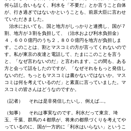
何ら話し合いもなく、利水を「不要だ」とか言うこと自体
が、行き過ぎではないかということも、前原大臣に言わせ
ていただきました。
治水においても、国と地方がしっかりと連携し、国が７
割、地方が３割を負担して、（治水および利水負担金）
４，６００億円のうち２，８００億円を地方が負担しま
す。このことは、割とマスコミの方が言ってくれないので
す。私が東京の友達と電話して、たまにこのことを言う
と、「なぜ言わないのだ」と言われます。この間も、ある
方と会って話をしたのですが、「なぜそれをもっと発信し
ないのだ。ちっともマスコミは書かないではないか。マス
コミは何を考えているのだ」と素直に言っていました。マ
スコミの皆さんはどうなのですか。
（記者） それは是非発信したいし、例えば…。
（知事） それは事実なのです。利水だって東京、埼
玉、千葉、群馬の４都県が、将来の都県づくりを考えてや
っているのに、国が一方的に「利水はいらない」というこ