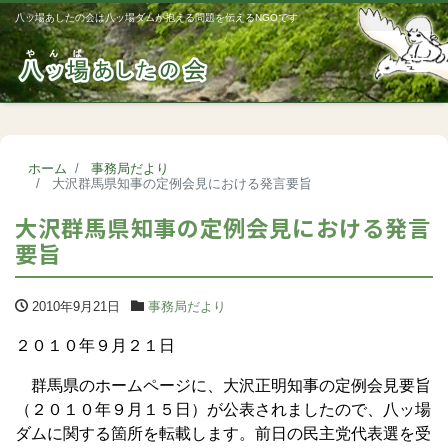
八ッ場あしたの会は八ッ場ダムが抱える問題を伝えるNGOです
Me
ホーム
事務局だより
大沢群馬県知事の定例会見における発言要旨
大沢群馬県知事の定例会見における発言
要旨
2010年9月21日
事務局だより
２０１０年９月２１日
群馬県のホームページに、大沢正明知事の定例会見要旨
（２０１０年９月１５日）が公表されましたので、八ッ場
ダムに関する箇所を転載します。前日の民主党代表選を受