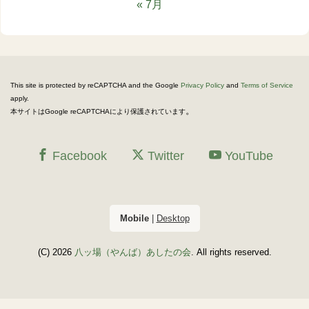
« 7月
This site is protected by reCAPTCHA and the Google
Privacy Policy
and
Terms of Service
apply.
。
本サイトはGoogle reCAPTCHAにより保護されています
Facebook
Twitter
YouTube
Mobile
|
Desktop
(C) 2026
八ッ場（やんば）あしたの会
. All rights reserved.