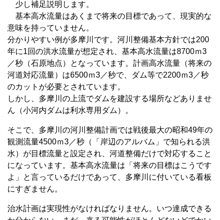
少し補足説明します。
基本高水流量はあくまで将来の目標であって、現実的な
意味を持っていません。
分かりやすい例が多摩川です。河川整備基本方針では200
年に1回の洪水流量が想定され、基本高水流量は8700ｍ3
／秒（石原地点）となっています。計画高水流量（将来の
河道対応流量）は6500ｍ3／秒で、ダム等で2200ｍ3／秒
のカットが必要とされています。
しかし、多摩川の上流でダムを建設する場所などありませ
ん（小河内ダムは利水専用ダム）。
そこで、多摩川の河川整備計画では戦後最大の昭和49年の
観測流量4500ｍ3／秒（「岸辺のアルバム」で知られる洪
水）が目標流量と設定され、河道整備だけで対応すること
になっています。基本高水流量は「将来の目標はこうです
よ」と言っているだけであって、多摩川に付いている看板
にすぎません。
治水計画は実現性がなければなりません。いつ達成できる