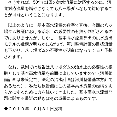
そうすれば、50年に1回の洪水流量に対応するのに、河
道対応流量を増やさなくても八ッ場ダムなしで対応するこ
とが可能ということになります。
以上のように、基本高水流量の数字で直接、今回の八ッ
場ダム検証における治水上の必要性の有無が判断されるの
ではありませんが、しかし、基本高水流量算出の洪水流出
モデルの虚構が明らかになれば、河川整備計画の目標流量
も下がり、八ッ場ダムの不要性が明白になってくると予想
されます。
なお、裁判では被告は八ッ場ダムの治水上の必要性の根
拠として基本高水流量を前面に出していますので（河川整
備計画は未策定で、法定の治水計画は河川整備基本方針で
あるため）、私たち原告側はこの基本高水流量の虚構を明
らかにするために力を注いできました。基本高水水流量問
題に関する最近の動きはその成果によるものです。
◆２０１０年１０月３１日投稿