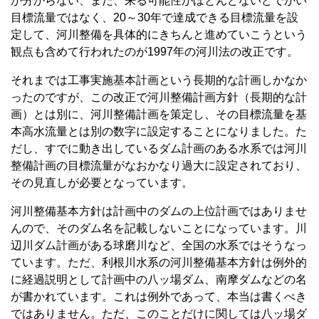
か分からない、まだ、来る可能性がほとんどないどでかい
目標流量ではなく、20～30年で達成できる目標流量を設
定して、河川整備を具体的にきちんと進めていこうという
観点も含めて行われたのが1997年の河川法の改正です。
それまでは工事実施基本計画という長期的な計画しかなか
ったのですが、この改正で河川整備計画方針（長期的な計
画）とは別に、河川整備計画を策定し、その目標流量を基
本高水流量とは別の数字に設定することになりました。た
だし、すでに動き出しているダム計画のある水系では河川
整備計画の目標流量がなおかなり過大に設定されており、
その見直しが必要となっています。
河川整備基本方針は計画中のダムの上位計画ではありませ
んので、そのダム名を記載しないことになっています。川
辺川ダム計画がある球磨川など、全国の水系ではそうなっ
ています。ただ、利根川水系の河川整備基本方針は例外的
に経過説明として計画中の八ッ場ダム、南摩ダムなどの名
が書かれています。これは例外であって、本当は書くべき
ではありません。ただ、このことだけに関しては八ッ場ダ