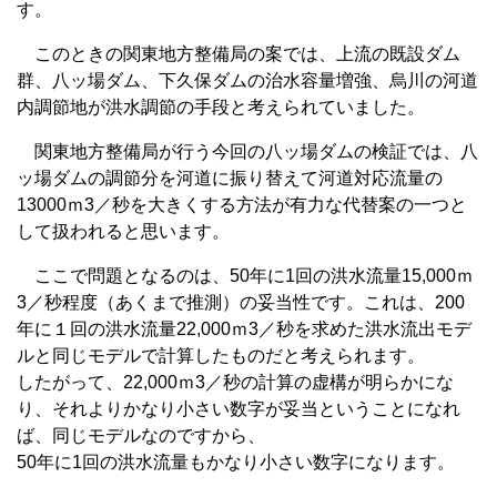
す。
このときの関東地方整備局の案では、上流の既設ダム
群、八ッ場ダム、下久保ダムの治水容量増強、烏川の河道
内調節地が洪水調節の手段と考えられていました。
関東地方整備局が行う今回の八ッ場ダムの検証では、八
ッ場ダムの調節分を河道に振り替えて河道対応流量の
13000ｍ3／秒を大きくする方法が有力な代替案の一つと
して扱われると思います。
ここで問題となるのは、50年に1回の洪水流量15,000ｍ
3／秒程度（あくまで推測）の妥当性です。これは、200
年に１回の洪水流量22,000ｍ3／秒を求めた洪水流出モデ
ルと同じモデルで計算したものだと考えられます。
したがって、22,000ｍ3／秒の計算の虚構が明らかにな
り、それよりかなり小さい数字が妥当ということになれ
ば、同じモデルなのですから、
50年に1回の洪水流量もかなり小さい数字になります。