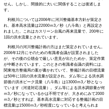
せん。しかし、間接的に大いに関係することは後述しま
す。
利根川については2006年に河川整備基本方針が策定さ
れ、基本高水流量は22000ｍ3／秒（八斗島）と再設定さ
れました。これはカスリーン台風の再来流量で、200年に
1回の洪水流量とされています。
利根川の河川整備計画の方はまだ策定されていません。
2006年12月にそのための有識者会議が設置されました
が、その後の公聴会で厳しい意見が出たためか、策定作業
が中断されています。このときの有識者会議の資料には、
関東地方整備局の案が書かれていて、整備計画の目標流量
は50年に1回の洪水流量が設定され、ダム等による洪水調
節後の洪水ピーク流量（八斗島）は13000ｍ3／秒となっ
ています（河道対応流量）。ダム等による洪水調節量が何
ｍ3／秒になっているかは不明ですが、大きめにみて2000
ｍ3／秒とすれば、基本高水流量に対応する整備計画の目
標流量は15000ｍ3／秒程度になっていると考えられま