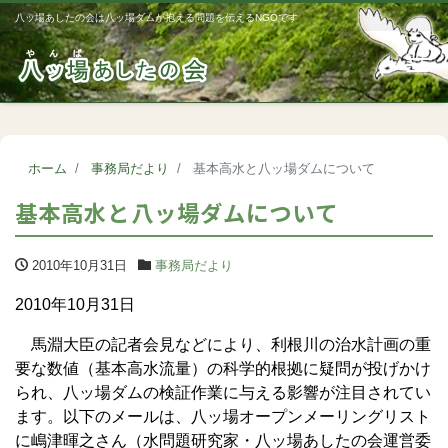
八ッ場あしたの会は八ッ場ダムが抱える問題を伝えるNGOです
Me
ホーム
事務局だより
基本高水と八ッ場ダムについて
基本高水と八ッ場ダムについて
2010年10月31日
事務局だより
2010年10月31日
馬淵大臣の記者会見などにより、利根川の治水計画の重
要な数値（基本高水流量）の科学的根拠に疑問が投げかけ
られ、八ッ場ダムの検証作業に与える影響が注目されてい
ます。以下のメールは、八ッ場オープンメーリングリスト
に嶋津暉之さん（水問題研究家・八ッ場あしたの会運営委