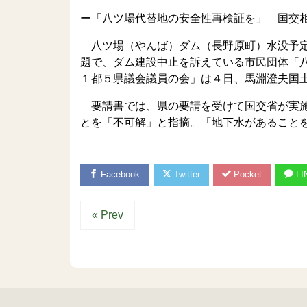
ー「八ツ場代替地の安全性再検証を」 国交
八ツ場（やんば）ダム（長野原町）水没予定
題で、ダム建設中止を訴えている市民団体「
１都５県議会議員の会」は４日、馬淵澄夫国
要請書では、県の要請を受けて国交省が実施
とを「不可解」と指摘。「地下水があること
Facebook
Twitter
Pocket
LI
« Prev