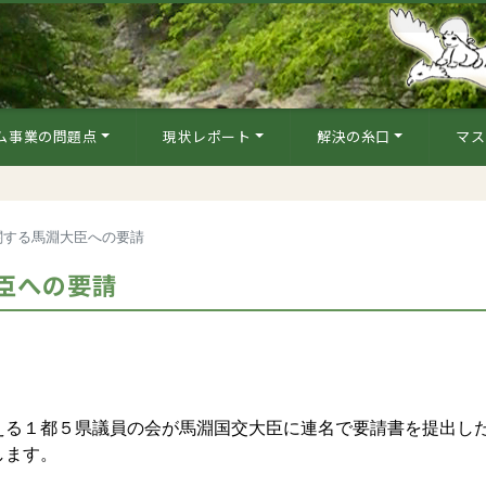
ム事業の問題点
現状レポート
解決の糸口
マス
関する馬淵大臣への要請
臣への要請
る１都５県議員の会が馬淵国交大臣に連名で要請書を提出し
します。