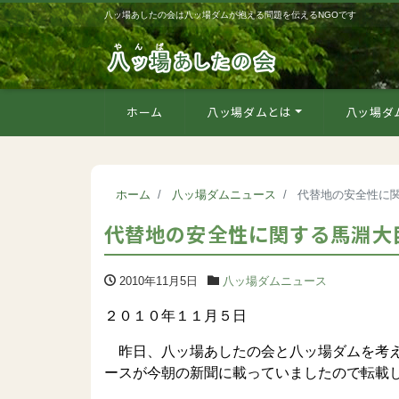
八ッ場あしたの会は八ッ場ダムが抱える問題を伝えるNGOです
ホーム
八ッ場ダムとは
八ッ場ダ
ホーム
八ッ場ダムニュース
代替地の安全性に
代替地の安全性に関する馬淵大
2010年11月5日
八ッ場ダムニュース
２０１０年１１月５日
昨日、八ッ場あしたの会と八ッ場ダムを考え
ースが今朝の新聞に載っていましたので転載