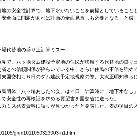
地の安全性計算で、地下水がないことを前提としていること
「安全面に問題があれば計画の全面見直しも必要となる」と厳
ッ場代替地の盛り土計算ミスー
見で、八ッ場ダム建設予定地の住民が移転する代替地の盛り
交省との信頼関係が揺らいでいる中、さらに住民の不信を強め
澄夫国交相も６日のダム建設予定地視察の際、大沢正明知事ら
民団体「八ッ場あしたの会」は４日、計算時に「地下水なし
して安全性の再検証を求める要望書を国交省に送った。
力ミス発表資料に誤りが見つかったと発表した。表の項目の
a/101105/gnm1011050323003-n1.htm