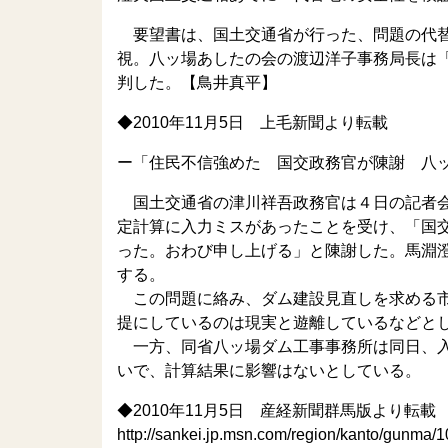
要望書は、国土交通省が行った、問題の代替
視。八ッ場あしたの会の渡辺洋子事務局長は
判した。【鳥井真平】
◆2010年11月5日 上毛新聞より転載
ー「住民不信強めた 国交政務官が陳謝 八
国土交通省の津川祥吾政務官は４日の記者会
定計算に入力ミスがあったことを受け、「国
った。おわび申し上げる」と陳謝した。馬淵
する。
この問題に絡み、ダム建設見直しを求める市
提にしているのは現実と遊離しているなどと
一方、同省八ッ場ダム工事事務所は同日、入
いで、計算結果に影響はないとしている。
◆2010年11月5日 産経新聞群馬版より転載
http://sankei.jp.msn.com/region/kanto/gunm