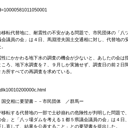
_id=10000581011050001
移転代替地に、耐震性の不安がある問題で、市民団体の「八
議会議員の会」は４日、馬淵澄夫国土交通相に対し、代替地の
た。
性にかかわる地下水の調査の機会が少ないと、あしたの会は
ところ、地下水調査を７、９月しか実施せず、調査日の前２日
２カ所すべての再調査を求めている。
ddlk10010200000c.html
」国交相に要望書－－市民団体 ／群馬ー
移転する代替地の一部で土砂崩れの危険性が判明した問題で
の会」と「八ッ場ダムを考える１都５県議会議員の会」は４日
証し直して、結果を公表すること」との要望書を提出した。