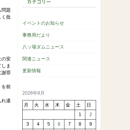
カテゴリー
も問題
しく批
イベントのお知らせ
事務局だより
八ッ場ダムニュース
土の安
関連ニュース
てしま
更新情報
に謝罪
」を前
2026年8月
入れ違
月
火
水
木
金
土
日
1
2
3
4
5
6
7
8
9