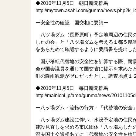
◆2010年11月5日 朝日新聞群馬
http://mytown.asahi.com/gunma/news.php?k
ー安全性の確認 国交相に要請ー
八ツ場ダム（長野原町）予定地周辺の住民の
したの会」と「八ツ場ダムを考える１都５県
をあらためて確認するように要請書を提出し
国が移転代替地の安全性を計算する際、耐震
会が国会議員を通じて国交省に提示を求めた
町の降雨観測がゼロだったとし、調査地点１
◆2010年11月5日 毎日新聞群馬
http://mainichi.jp/area/gunma/news/20101105
ー八ッ場ダム・流転の行方：「代替地の安全
八ッ場ダム建設に伴い、水没予定地の住民が
建設見直しを求める市民団体「八ッ場あした
澄夫国土交通相あてに「代替地の安全性を検