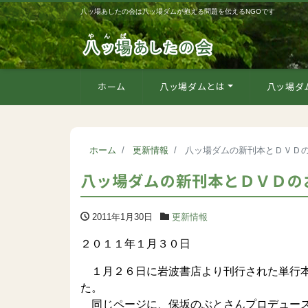
八ッ場あしたの会は八ッ場ダムが抱える問題を伝えるNGOです
ホーム
八ッ場ダムとは
八ッ場ダ
ホーム
更新情報
八ッ場ダムの新刊本とＤＶＤ
八ッ場ダムの新刊本とＤＶＤの
2011年1月30日
更新情報
２０１１年１月３０日
１月２６日に岩波書店より刊行された単行本
た。
同じページに、保坂のぶとさんプロデュース