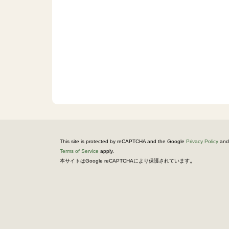
This site is protected by reCAPTCHA and the Google
Privacy Policy
and
Terms of Service
apply.
。
本サイトはGoogle reCAPTCHAにより保護されています