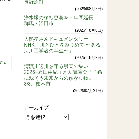
長野原町
2026年8月7日
浄水場の移転更新を５年間延長
群馬・沼田市
2026年8月6日
大熊孝さんドキュメンタリー
NHK「川とひとをみつめて 〜ある
河川工学者の半生〜」
2026年8月2日
t »
清流川辺川を守る県民の集い
2026−嘉田由紀子さん講演会『子孫
に残そう未来からの預かり物』ー
8/8、熊本市
2026年7月31日
アーカイブ