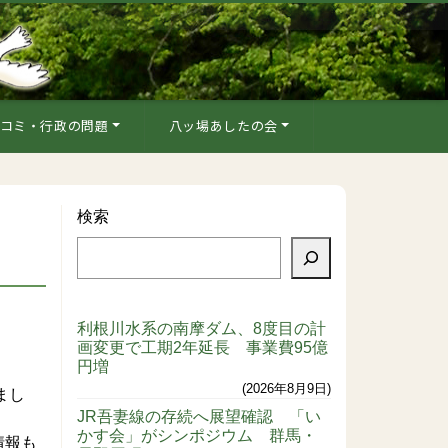
コミ・行政の問題
八ッ場あしたの会
検索
利根川水系の南摩ダム、8度目の計
画変更で工期2年延長 事業費95億
円増
2026年8月9日
まし
JR吾妻線の存続へ展望確認 「い
かす会」がシンポジウム 群馬・
情報も