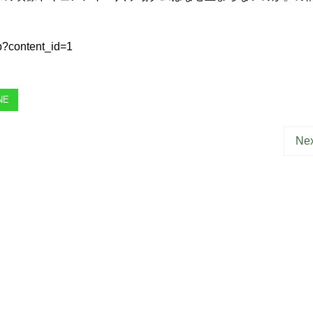
hp?content_id=1
NE
Nex