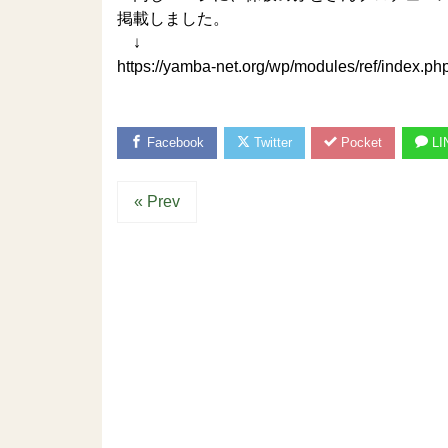
掲載しました。
↓
https://yamba-net.org/wp/modules/ref/index.p
Facebook
Twitter
Pocket
LI
« Prev