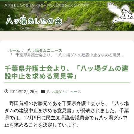
八ッ場あしたの会は八ッ場ダムが抱える問題を伝えるNGOです
Me
ホーム
八ッ場ダムニュース
千葉県弁護士会より、「八ッ場ダムの建設中止を求める意見書」
千葉県弁護士会より、「八ッ場ダムの建
設中止を求める意見書」
2011年12月26日
八ッ場ダムニュース
野田首相のお膝元である千葉県弁護士会から、「八ッ場
ダムの建設中止を求める意見書」が発表されました。千葉
県では、12月9日に民主党県議会議員会でも八ッ場ダム中
止を求めることを決定しています。