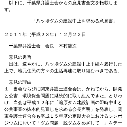
以下に、千葉県弁護士会からの意見書全文を転載しま
す。
「八ッ場ダムの建設中止を求める意見書」
２０１１年（平成２３年）１２月２２日
千葉県弁護士会 会長 木村龍次
意見の趣旨
国は、速やかに、八ッ場ダムの建設中止手続を履行した
上で、地元住民の方々の生活再建に取り組むべきである。
意見の理由
１ 当会ならびに関東弁護士連合会は、かねてから、開発
と公害、環境保全問題に継続的に取り組んできた。とりわ
け、当会は平成１２年に「追原ダム建設計画の即時中止と
公共事業の抜本的見直しを求める会長声明」を発表し、関
東弁護士連合会も平成１５年度の定期大会におけるシンポ
ジウムにおいて「ダム問題－脱ダムをめざして－」をテー