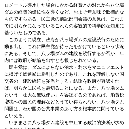
ロメートル導水した場合にかかる経費との対比から八ツ場
ダムの経費的優位性を導くなど、およそ無意味で欺楠的な
ものですらある。民主党の前記部門会議の意見は、これま
でに明らかになっているこれらの客観的で科学的な知見に
基づいたものである。
このように現在、政府が八ッ場ダムの建設続行のために
動き出し、これに民主党が待ったをかけているという状況
にある。そして、八ッ場ダムの建設を続行するか否か、年
内には政府が結論を出すとも報じられている。
民主党は、ダムによらない治水・利水をマニュフエスト
に掲げて総選挙に勝利したのであり、これを理解しない国
交省の「建設継続を妥当とする」結論を政府が容認すれ
ば、明らかに民意を裏切ることになる。また、八ッ場ダム
という「壮大な無駄使い」を容認するのであれば、消費税
増税への国民の理解などとうてい得られない。八ッ場ダム
問題は、わが国の公共事業のあり方を根本的に問うている
といえる。
いままさに八ッ場ダム建設を中止する政治的決断が求め