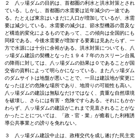
２ 八ッ場ダムの目的は、首都圏の利水と洪水対策とされ
ている。しかし、首都圏の水需要は近年減少の一途であ
る。たとえば東京はいまだに人口が増加しているが、水需
要は減少している。水需要の減少は、節水型機器の普及な
ど構造的変化によるものであって、この傾向は全国的にも
同様である。今後水需要が増加する要素は見あたらず、一
方で水源には十分に余裕がある。洪水対策についても、八
ッ場ダム建設の契機となった１９４７年のカスリーン台風
の降雨に対しては、八ッ場ダムの効果は０であることが国
交省の資料によって明らかになっている。また八ッ場ダム
のダムサイトは地盤が悪いことで、一旦は建設地が変更に
なったほどの危険な場所であり、地滑りの可能性も高い。
八ッ場ダムの建設は無駄なだけではなく、貴重な自然環境
を破壊し、さらには有害・危険ですらある。それにもかか
わらず、八ッ場ダムの建設がこれまで見直されることがな
かったことについては、「政・官・業」が癒着した利権誘
導公共事業との謗りを免れない。
３ 八ッ場ダム建設中止は、政権交代を成し遂げた民主党