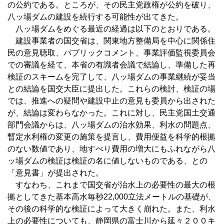
の公約である。ところが、その民主党政権が公約を破り、
八ッ場ダムの建設を続行する可能性が出てきた。
八ッ場ダムをめぐる最近の経過は以下のとおりである。
建設事業者の国交省は、関東地方整備局を中心に関係住
民の意見聴取、パブリックコメント、事業評価監視委員会
での審議を経て、本省の有識者会議で結論し、準備した再
検証のスキームを完了して、八ッ場ダムの事業継続が妥当
との結論を国交大臣に提出した。これらの検討、検証の場
では、推進への疑問や建設中止の意見も委員から出された
が、結論は変わらなかった。これに対し、民主党国土交通
部門会議からは、八ッ場ダムの治水効果、利水の問題点、
暫定水利権の変更の施策を提言し、費用便益を科学的根拠
のない数値であり、地すべり費用の増大にもふれながら八
ッ場ダムの検証は検証の名に値しないものである、との
「意見書」が提出された。
すなわち、これまで国交省が治水上の必要性の最大の根
拠としてきた基本高水毎秒22,000立法メートルの基礎が、
その後の科学的な検証によって大きく崩れた。また、利水
上の必要性についても、静岡県の富士川から延々２００キ