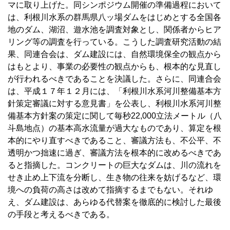
マに取り上げた。同シンポジウム開催の準備過程において
は、利根川水系の群馬県八ッ場ダムをはじめとする全国各
地のダム、湖沼、遊水池を調査対象とし、関係者からヒア
リング等の調査を行っている。こうした調査研究活動の結
果、同連合会は、ダム建設には、自然環境保全の観点から
はもとより、事業の必要性の観点からも、根本的な見直し
が行われるべきであることを決議した。さらに、同連合会
は、平成１７年１２月には、「利根川水系河川整備基本方
針策定審議に対する意見書」を公表し、利根川水系河川整
備基本方針案の策定に関して毎秒22,000立法メートル（八
斗島地点）の基本高水流量が過大なものであり、算定を根
本的にやり直すべきであること、審議方法も、不公平、不
透明かつ拙速に過ぎ、審議方法を根本的に改めるべきであ
ると指摘した。コンクリートの巨大なダムは、川の流れを
せき止め上下流を分断し、生き物の往来を妨げるなど、環
境への負荷の高さは改めて指摘するまでもない。それゆ
え、ダム建設は、あらゆる代替案を徹底的に検討した最後
の手段と考えるべきである。