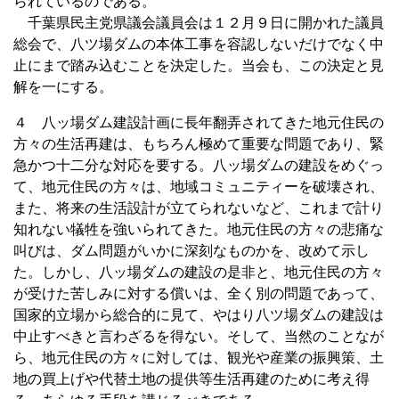
られているのである。
千葉県民主党県議会議員会は１２月９日に開かれた議員
総会で、八ツ場ダムの本体工事を容認しないだけでなく中
止にまで踏み込むことを決定した。当会も、この決定と見
解を一にする。
４ 八ッ場ダム建設計画に長年翻弄されてきた地元住民の
方々の生活再建は、もちろん極めて重要な問題であり、緊
急かつ十二分な対応を要する。八ッ場ダムの建設をめぐっ
て、地元住民の方々は、地域コミュニティーを破壊され、
また、将来の生活設計が立てられないなど、これまで計り
知れない犠牲を強いられてきた。地元住民の方々の悲痛な
叫びは、ダム問題がいかに深刻なものかを、改めて示し
た。しかし、八ッ場ダムの建設の是非と、地元住民の方々
が受けた苦しみに対する償いは、全く別の問題であって、
国家的立場から総合的に見て、やはり八ツ場ダムの建設は
中止すべきと言わざるを得ない。そして、当然のことなが
ら、地元住民の方々に対しては、観光や産業の振興策、土
地の買上げや代替土地の提供等生活再建のために考え得