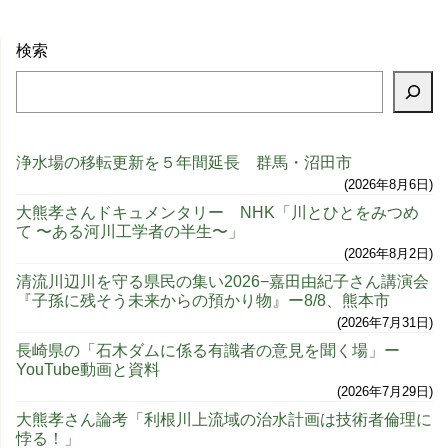
検索
浄水場の移転更新を５年間延長 群馬・沼田市
2026年8月6日
大熊孝さんドキュメンタリー NHK「川とひとをみつめ
て 〜ある河川工学者の半生〜」
2026年8月2日
清流川辺川を守る県民の集い2026−嘉田由紀子さん講演会
『子孫に残そう未来からの預かり物』ー8/8、熊本市
2026年7月31日
長崎県の「石木ダムに係る有識者の意見を聞く場」ー
YouTube動画と資料
2026年7月29日
大熊孝さん論考「利根川上流域の治水計画は技術者倫理に
悖る！」