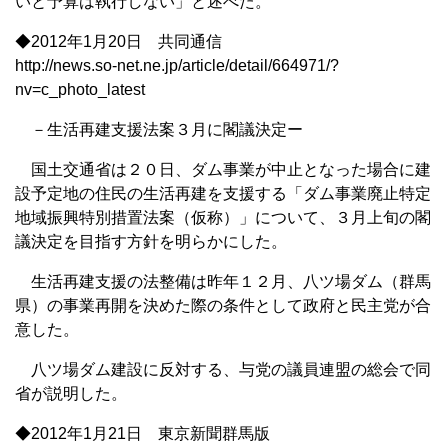
いと予算は執行しない」と述べた。
◆2012年1月20日 共同通信
http://news.so-net.ne.jp/article/detail/664971/?
nv=c_photo_latest
－生活再建支援法案３月に閣議決定ー
国土交通省は２０日、ダム事業が中止となった場合に建
設予定地の住民の生活再建を支援する「ダム事業廃止特定
地域振興特別措置法案（仮称）」について、３月上旬の閣
議決定を目指す方針を明らかにした。
生活再建支援の法整備は昨年１２月、八ツ場ダム（群馬
県）の事業再開を決めた際の条件として政府と民主党が合
意した。
八ツ場ダム建設に反対する、与党の議員連盟の総会で同
省が説明した。
◆2012年1月21日 東京新聞群馬版