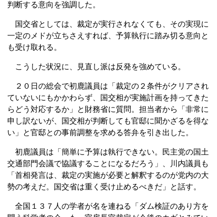
判断する意向を強調した。
国交省としては、裁定が実行されなくても、その実現に
一定のメドが立ちさえすれば、予算執行に踏み切る意向と
も受け取れる。
こうした状況に、見直し派は反発を強めている。
２０日の総会で初鹿議員は「裁定の２条件がクリアされ
ていないにもかかわらず、国交相が実施計画を持ってきた
らどう対応するか」と財務省に質問。担当者から「非常に
申し訳ないが、国交相が判断しても官邸に聞かざるを得な
い」と官邸との事前調整を求める答弁を引き出した。
初鹿議員は「簡単に予算は執行できない。民主党の国土
交通部門会議で協議することになるだろう」、川内議員も
「首相発言は、裁定の実施が必要と解釈するのが党内の大
勢の考えだ。国交省は重く受け止めるべきだ」と話す。
全国１３７人の学者が名を連ねる「ダム検証のあり方を