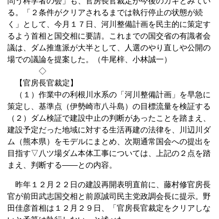
問う科学者の会」も、官房長官裁定が今後のカギとみてい
る。「２条件がクリアされるまでは執行停止の状態が続
く」として、今月１７日、河川整備計画を民主的に策定す
るよう首相と国交相に要請。これまでの国交省の有識者会
議は、ダム推進派が大半として、人選のやり直しや公開の
場での議論を提案した。（牛尾梓、小林誠一）
◇
【官房長官裁定】
（１）作業中の利根川水系の「河川整備計画」を早急に
策定し、基準点（伊勢崎市八斗島）の目標流量を検証する
（２）ダム検証で建設中止の判断があったことを踏まえ、
建設予定だった地域に対する生活再建の法律を、川辺川ダ
ム（熊本県）をモデルにまとめ、次期通常国会への提出を
目指す▽八ツ場ダム本体工事については、上記の２点を踏
まえ、判断する――との内容。
昨年１２月２２日の建設再開表明直前に、藤村修官房長
官が前田武志国交相と前原誠司民主党政調会長に提示。野
田佳彦首相は１２月２９日、「官房長官裁定をクリアしな