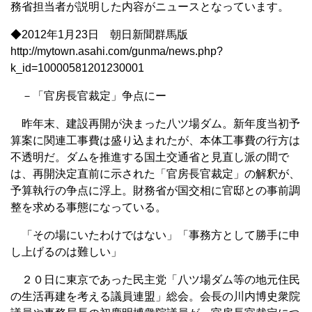
務省担当者が説明した内容がニュースとなっています。
◆2012年1月23日 朝日新聞群馬版
http://mytown.asahi.com/gunma/news.php?
k_id=10000581201230001
－「官房長官裁定」争点にー
昨年末、建設再開が決まった八ツ場ダム。新年度当初予
算案に関連工事費は盛り込まれたが、本体工事費の行方は
不透明だ。ダムを推進する国土交通省と見直し派の間で
は、再開決定直前に示された「官房長官裁定」の解釈が、
予算執行の争点に浮上。財務省が国交相に官邸との事前調
整を求める事態になっている。
「その場にいたわけではない」「事務方として勝手に申
し上げるのは難しい」
２０日に東京であった民主党「八ツ場ダム等の地元住民
の生活再建を考える議員連盟」総会。会長の川内博史衆院