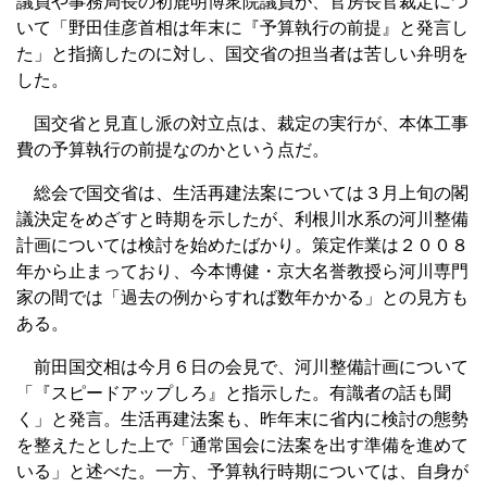
議員や事務局長の初鹿明博衆院議員が、官房長官裁定につ
いて「野田佳彦首相は年末に『予算執行の前提』と発言し
た」と指摘したのに対し、国交省の担当者は苦しい弁明を
した。
国交省と見直し派の対立点は、裁定の実行が、本体工事
費の予算執行の前提なのかという点だ。
総会で国交省は、生活再建法案については３月上旬の閣
議決定をめざすと時期を示したが、利根川水系の河川整備
計画については検討を始めたばかり。策定作業は２００８
年から止まっており、今本博健・京大名誉教授ら河川専門
家の間では「過去の例からすれば数年かかる」との見方も
ある。
前田国交相は今月６日の会見で、河川整備計画について
「『スピードアップしろ』と指示した。有識者の話も聞
く」と発言。生活再建法案も、昨年末に省内に検討の態勢
を整えたとした上で「通常国会に法案を出す準備を進めて
いる」と述べた。一方、予算執行時期については、自身が