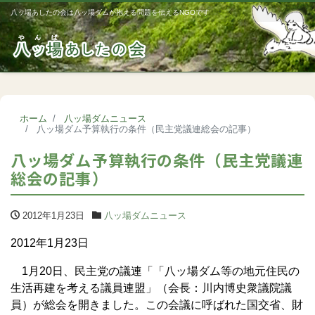
八ッ場あしたの会は八ッ場ダムが抱える問題を伝えるNGOです
Me
ホーム
八ッ場ダムニュース
八ッ場ダム予算執行の条件（民主党議連総会の記事）
八ッ場ダム予算執行の条件（民主党議連
総会の記事）
2012年1月23日
八ッ場ダムニュース
2012年1月23日
1月20日、民主党の議連「「八ッ場ダム等の地元住民の
生活再建を考える議員連盟」（会長：川内博史衆議院議
員）が総会を開きました。この会議に呼ばれた国交省、財