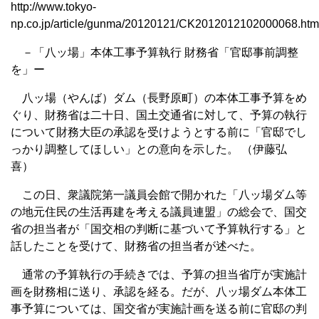
http://www.tokyo-
np.co.jp/article/gunma/20120121/CK2012012102000068.htm
－「八ッ場」本体工事予算執行 財務省「官邸事前調整
を」ー
八ッ場（やんば）ダム（長野原町）の本体工事予算をめ
ぐり、財務省は二十日、国土交通省に対して、予算の執行
について財務大臣の承認を受けようとする前に「官邸でし
っかり調整してほしい」との意向を示した。 （伊藤弘
喜）
この日、衆議院第一議員会館で開かれた「八ッ場ダム等
の地元住民の生活再建を考える議員連盟」の総会で、国交
省の担当者が「国交相の判断に基づいて予算執行する」と
話したことを受けて、財務省の担当者が述べた。
通常の予算執行の手続きでは、予算の担当省庁が実施計
画を財務相に送り、承認を経る。だが、八ッ場ダム本体工
事予算については、国交省が実施計画を送る前に官邸の判