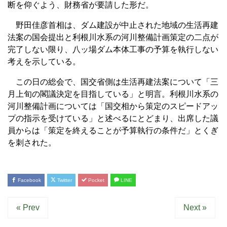
断を仰ぐよう、財務省が要請した形だ。
野田佳彦首相は、ダム建設が中止された地域の生活再建
法案の国会提出と利根川水系の河川整備計画策定の二点が
完了しない限り、八ッ場ダム本体工事の予算を執行しない
考えを示している。
この日の総会で、国交省側は生活再建法案について「三
月上旬の閣議決定を目指している」と明言。利根川水系の
河川整備計画については「国交相から策定のスピードアッ
プの指示を受けている」と述べるにとどまり、出席した議
員からは「策定を終えることが予算執行の条件だ」とくぎ
を刺された。
Facebook
Twitter
Pocket
LINE
« Prev
Next »