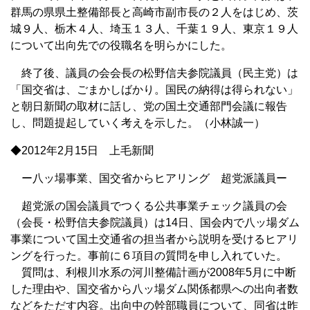
群馬の県県土整備部長と高崎市副市長の２人をはじめ、茨
城９人、栃木４人、埼玉１３人、千葉１９人、東京１９人
について出向先での役職名を明らかにした。
終了後、議員の会会長の松野信夫参院議員（民主党）は
「国交省は、ごまかしばかり。国民の納得は得られない」
と朝日新聞の取材に話し、党の国土交通部門会議に報告
し、問題提起していく考えを示した。（小林誠一）
◆2012年2月15日 上毛新聞
ー八ッ場事業、国交省からヒアリング 超党派議員ー
超党派の国会議員でつくる公共事業チェック議員の会
（会長・松野信夫参院議員）は14日、国会内で八ッ場ダム
事業について国土交通省の担当者から説明を受けるヒアリ
ングを行った。事前に６項目の質問を申し入れていた。
質問は、利根川水系の河川整備計画が2008年5月に中断
した理由や、国交省から八ッ場ダム関係都県への出向者数
などをただす内容。出向中の幹部職員について、同省は昨