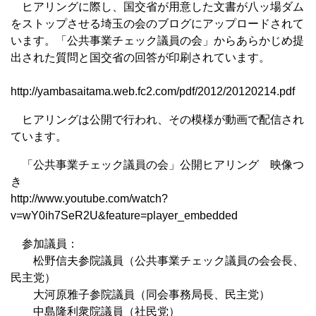
ヒアリングに際し、国交省が用意した文書が八ッ場ダム
をストップさせる埼玉の会のブログにアップロードされて
います。「公共事業チェック議員の会」からあらかじめ提
出された質問と国交省の回答が印刷されています。
http://yambasaitama.web.fc2.com/pdf/2012/20120214.pdf
ヒアリングは公開で行われ、その模様が動画で配信され
ています。
「公共事業チェック議員の会」公開ヒアリング 映像つ
き
http://www.youtube.com/watch?
v=wY0ih7SeR2U&feature=player_embedded
参加議員：
松野信夫参院議員（公共事業チェック議員の会会長、
民主党）
大河原雅子参院議員（同会事務局長、民主党）
中島隆利衆院議員（社民党）