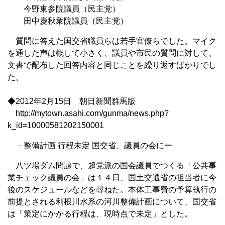
今野東参院議員（民主党）
田中慶秋衆院議員（民主党）
質問に答えた国交省職員らは若手官僚らでした。マイク
を通した声は概して小さく、議員や市民の質問に対して、
文書で配布した回答内容と同じことを繰り返すばかりでし
た。
◆2012年2月15日 朝日新聞群馬版
http://mytown.asahi.com/gunma/news.php?
k_id=10000581202150001
－整備計画 行程未定 国交省、議員の会にー
八ツ場ダム問題で、超党派の国会議員でつくる「公共事
業チェック議員の会」は１４日、国土交通省の担当者に今
後のスケジュールなどを尋ねた。本体工事費の予算執行の
前提とされる利根川水系の河川整備計画について、国交省
は「策定にかかる行程は、現時点で未定」とした。