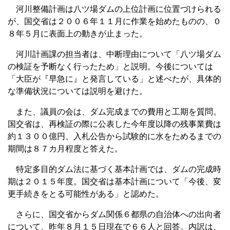
河川整備計画は八ツ場ダムの上位計画に位置づけられる
が、国交省は２００６年１１月に作業を始めたものの、０
８年５月に表面上の動きが止まった。
河川計画課の担当者は、中断理由について「八ツ場ダム
の検証を予断なく行ったため」と説明。今後については
「大臣が『早急に』と発言している」と述べたが、具体的
な準備状況については説明を避けた。
また、議員の会は、ダム完成までの費用と工期を質問。
国交省は、再検証の際に公表した今年度以降の残事業費は
約１３００億円、入札公告から試験的に水をためるまでの
期間は８７カ月程度と答えた。
特定多目的ダム法に基づく基本計画では、ダムの完成時
期は２０１５年度。国交省は基本計画について「今後、変
更手続きをとる可能性がある」と認めた。
さらに、国交省からダム関係６都県の自治体への出向者
について、昨年８月１５日現在で６６人と回答。内訳は、