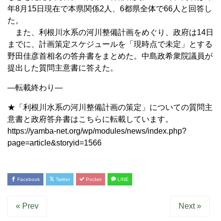
年8月15日現在で本県関係2人、6都県全体で66人と回答し
た。
また、利根川水系の河川整備計画をめぐり、政府は14日
までに、計画策定スケジュールを「現時点で未定」とする
野田佳彦首相名の答弁書をまとめた。中島政希衆院議員が
提出した質問主意書に答えた。
—転載終わり—
★「利根川水系の河川整備計画の策定」についての質問主
意書と政府答弁書はこちらに転載しています。
https://yamba-net.org/wp/modules/news/index.php?
page=article&storyid=1566
Facebook
Twitter
Pocket
LINE
« Prev
Next »