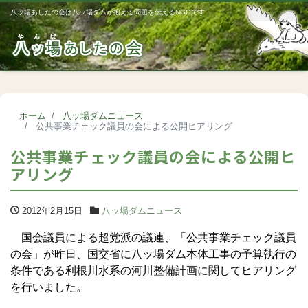
八ッ場あしたの会は八ッ場ダムが抱える問題を伝えるNGOです
Me
ホーム
八ッ場ダムニュース
公共事業チェック議員の会による公開ヒアリング
公共事業チェック議員の会による公開ヒ
アリング
2012年2月15日
八ッ場ダムニュース
国会議員による超党派の議連、「公共事業チェック議員
の会」が昨日、国交省に八ッ場ダム本体工事の予算執行の
条件である利根川水系の河川整備計画に関してヒアリング
を行いました。