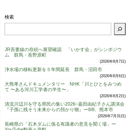
検索
JR吾妻線の存続へ展望確認 「いかす会」がシンポジウ
ム 群馬・長野原町
2026年8月7日
浄水場の移転更新を５年間延長 群馬・沼田市
2026年8月6日
大熊孝さんドキュメンタリー NHK「川とひとをみつめ
て 〜ある河川工学者の半生〜」
2026年8月2日
清流川辺川を守る県民の集い2026−嘉田由紀子さん講演会
『子孫に残そう未来からの預かり物』ー8/8、熊本市
2026年7月31日
長崎県の「石木ダムに係る有識者の意見を聞く場」ー
YouTube動画と資料