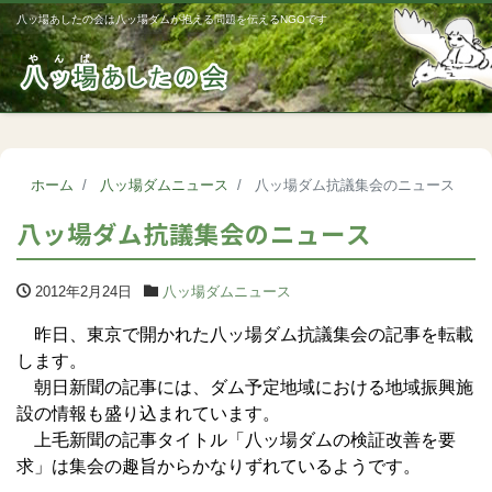
八ッ場あしたの会は八ッ場ダムが抱える問題を伝えるNGOです
Me
ホーム
八ッ場ダムニュース
八ッ場ダム抗議集会のニュース
八ッ場ダム抗議集会のニュース
2012年2月24日
八ッ場ダムニュース
昨日、東京で開かれた八ッ場ダム抗議集会の記事を転載
します。
朝日新聞の記事には、ダム予定地域における地域振興施
設の情報も盛り込まれています。
上毛新聞の記事タイトル「八ッ場ダムの検証改善を要
求」は集会の趣旨からかなりずれているようです。