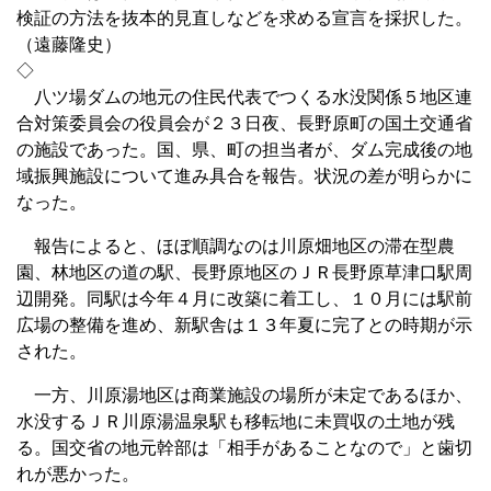
検証の方法を抜本的見直しなどを求める宣言を採択した。
（遠藤隆史）
◇
八ツ場ダムの地元の住民代表でつくる水没関係５地区連
合対策委員会の役員会が２３日夜、長野原町の国土交通省
の施設であった。国、県、町の担当者が、ダム完成後の地
域振興施設について進み具合を報告。状況の差が明らかに
なった。
報告によると、ほぼ順調なのは川原畑地区の滞在型農
園、林地区の道の駅、長野原地区のＪＲ長野原草津口駅周
辺開発。同駅は今年４月に改築に着工し、１０月には駅前
広場の整備を進め、新駅舎は１３年夏に完了との時期が示
された。
一方、川原湯地区は商業施設の場所が未定であるほか、
水没するＪＲ川原湯温泉駅も移転地に未買収の土地が残
る。国交省の地元幹部は「相手があることなので」と歯切
れが悪かった。