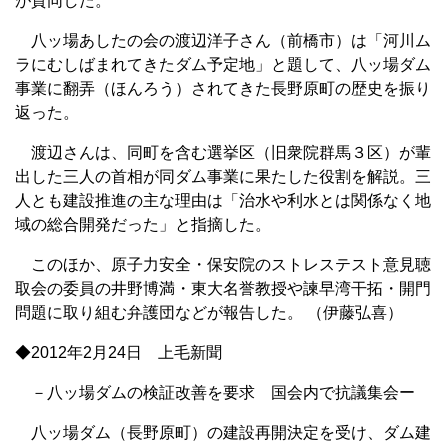
が賛同した。
八ッ場あしたの会の渡辺洋子さん（前橋市）は「河川ム
ラにむしばまれてきたダム予定地」と題して、八ッ場ダム
事業に翻弄（ほんろう）されてきた長野原町の歴史を振り
返った。
渡辺さんは、同町を含む選挙区（旧衆院群馬３区）が輩
出した三人の首相が同ダム事業に果たした役割を解説。三
人とも建設推進の主な理由は「治水や利水とは関係なく地
域の総合開発だった」と指摘した。
このほか、原子力安全・保安院のストレステスト意見聴
取会の委員の井野博満・東大名誉教授や諫早湾干拓・開門
問題に取り組む弁護団などが報告した。 （伊藤弘喜）
◆2012年2月24日 上毛新聞
－八ッ場ダムの検証改善を要求 国会内で抗議集会ー
八ッ場ダム（長野原町）の建設再開決定を受け、ダム建