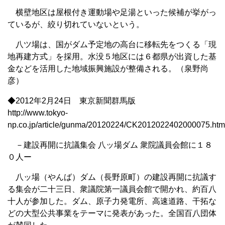
横壁地区は屋根付き運動場や足湯といった候補が挙がっ
ているが、絞り切れていないという。
八ツ場は、国がダム予定地の高台に移転先をつくる「現
地再建方式」を採用。水没５地区には６都県が出資した基
金などを活用した地域振興施設が整備される。（泉野尚
彦）
◆2012年2月24日 東京新聞群馬版
http://www.tokyo-
np.co.jp/article/gunma/20120224/CK2012022402000075.htm
－建設再開に抗議集会 八ッ場ダム 衆院議員会館に１８
０人ー
八ッ場（やんば）ダム（長野原町）の建設再開に抗議す
る集会が二十三日、衆議院第一議員会館で開かれ、約百八
十人が参加した。ダム、原子力発電所、高速道路、干拓な
どの大型公共事業をテーマに発表があった。全国百八団体