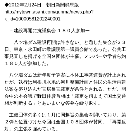
◆2012年2月24日 朝日新聞群馬版
http://mytown.asahi.com/gunma/news.php?
k_id=10000581202240001
－建設再開に抗議集会 １８０人参加ー
「八ツ場ダム建設再開は許さない」と題した集会が２３
日、東京・永田町の衆議院第一議員会館であった。公共工
事見直しを掲げる全国９団体が主催。メンバーや学者ら約
１８０人が参加した。
八ツ場ダムは新年度予算案に本体工事関連費が計上され
たが、執行は利根川水系の河川整備計画と住民の生活再建
法案を盛り込んだ官房長官裁定が条件とされる。ただ、開
会中の本会議で野田佳彦首相は「裁定を踏まえて国土交通
相が判断する」とあいまいな答弁を繰り返す。
主催団体の多くは１月に同趣旨の集会を開いており、第
２弾と位置づけた今回は全国１０８団体が賛同。「再開反
対」の主張を強めている。