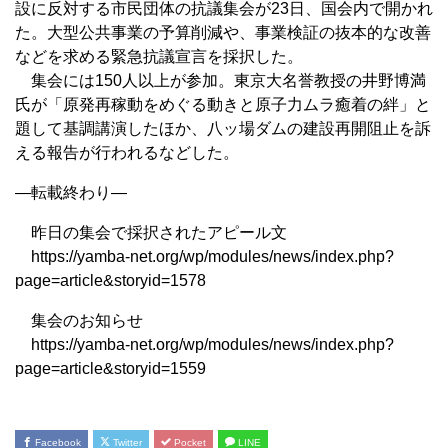
設に反対する市民団体の抗議集会が23日、国会内で開かれ
た。大型公共事業の予算削減や、事業検証の抜本的な改善
などを求める緊急抗議宣言を採択した。
集会には150人以上が参加。東京大名誉教授の井野博満
氏が「原発再稼動をめぐる動きと原子力ムラ癒着の絆」と
題して基調講演したほか、八ッ場ダムの建設再開阻止を訴
える報告が行われるなどした。
—転載終わり—
昨日の集会で採択されたアピール文
https://yamba-net.org/wp/modules/news/index.php?
page=article&storyid=1578
集会のお知らせ
https://yamba-net.org/wp/modules/news/index.php?
page=article&storyid=1559
Facebook
Twitter
Pocket
LINE