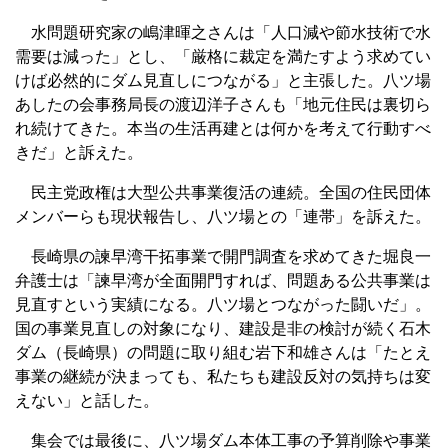
水問題研究家の嶋津暉之さんは「人口減や節水技術で水
需要は減った」とし、「厳格に裁定を満たすよう求めてい
けば必然的にダム見直しにつながる」と主張した。八ツ場
あしたの会事務局長の渡辺洋子さんも「地元住民は裏切ら
れ続けてきた。本当の生活再建とは何かを考えて行動すべ
きだ」と訴えた。
民主党政権は大型公共事業復活の連続。全国の住民団体
メンバーらも現状報告し、八ツ場との「連帯」を訴えた。
長崎県の諫早湾干拓事業で開門調査を求めてきた堀良一
弁護士は「諫早湾が全面開門すれば、問題ある公共事業は
見直すという実績になる。八ツ場とつながった闘いだ」。
国の事業見直しの対象になり、建設是非の検討が続く石木
ダム（長崎県）の問題に取り組む岩下和雄さんは「たとえ
事業の継続が決まっても、私たちも建設反対の気持ちは変
えない」と話した。
集会では最後に、八ツ場ダム本体工事の予算削除や事業