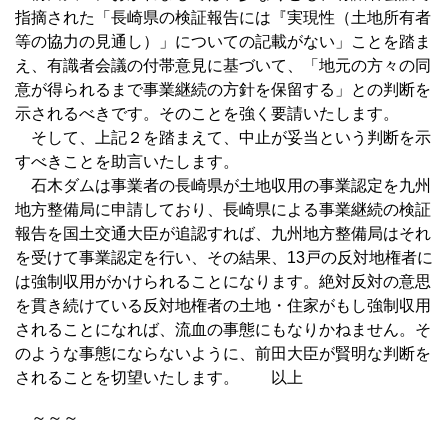
指摘された「長崎県の検証報告には『実現性（土地所有者
等の協力の見通し）」についての記載がない」ことを踏ま
え、有識者会議の付帯意見に基づいて、「地元の方々の同
意が得られるまで事業継続の方針を保留する」との判断を
示されるべきです。そのことを強く要請いたします。
そして、上記２を踏まえて、中止が妥当という判断を示
すべきことを助言いたします。
石木ダムは事業者の長崎県が土地収用の事業認定を九州
地方整備局に申請しており、長崎県による事業継続の検証
報告を国土交通大臣が追認すれば、九州地方整備局はそれ
を受けて事業認定を行い、その結果、13戸の反対地権者に
は強制収用がかけられることになります。絶対反対の意思
を貫き続けている反対地権者の土地・住家がもし強制収用
されることになれば、流血の事態にもなりかねません。そ
のような事態にならないように、前田大臣が賢明な判断を
されることを切望いたします。 以上
～～～