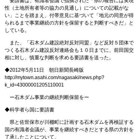
要請書は、有識者会議で指摘された「県の報告には実現
性（土地所有者等の協力の見通し）についての記載がな
い」ことを踏まえ、付帯意見に基づいて「地元の同意が得
られるまで事業継続の方針を保留すると判断すべきだ」と
している。
また、「石木ダム建設絶対反対同盟」など反対５団体で
つくる石木ダム建設反対連絡会も１０日までに、前田国交
相に対し、慎重な判断を求める要請書を送った。
◆2012年5月11日 朝日新聞長崎版
http://mytown.asahi.com/nagasaki/news.php?
k_id=43000001205110001
ー石木ダム事業の継続判断保留をー
◆科学者ら国に要請書
県と佐世保市が川棚町に計画する石木ダムを再検証する
国の有識者会議が、事業を継続すべきだとする県の方針を
了承したことについて、