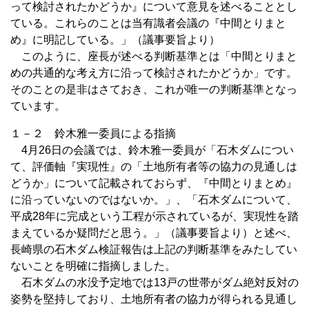
って検討されたかどうか』について意見を述べることとし
ている。これらのことは当有識者会議の『中間とりまと
め』に明記している。」（議事要旨より）
このように、座長が述べる判断基準とは「中間とりまと
めの共通的な考え方に沿って検討されたかどうか」です。
そのことの是非はさておき、これが唯一の判断基準となっ
ています。
１－２ 鈴木雅一委員による指摘
4月26日の会議では、鈴木雅一委員が「石木ダムについ
て、評価軸『実現性』の「土地所有者等の協力の見通しは
どうか」について記載されておらず、『中間とりまとめ』
に沿っていないのではないか。」、「石木ダムについて、
平成28年に完成という工程が示されているが、実現性を踏
まえているか疑問だと思う。」（議事要旨より）と述べ、
長崎県の石木ダム検証報告は上記の判断基準をみたしてい
ないことを明確に指摘しました。
石木ダムの水没予定地では13戸の世帯がダム絶対反対の
姿勢を堅持しており、土地所有者の協力が得られる見通し