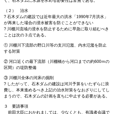
く、石木ダムに水源を求める必要性は皆無である。
（２） 治水
? 石木ダムの建設では近年最大の洪水「1990年7月洪水」
が再来した場合の浸水被害を防ぐことができない
? 川棚川流域の浸水を防止するために早急に取り組むべき
ことは次の３点である。
① 川棚川下流部の野口川等の支川氾濫、内水氾濫を防止
する対策
② 河口近くの最下流部（川棚橋から河口までの約600ｍの
区間）の堤防整備
③ 川棚川全体の河床の掘削
? したがって、石木ダムの建設は河川予算をいたずらに浪
費し、本来進めるべき上記の治水対策をなおざりにしてし
まうので、石木ダムの計画を直ちに中止する必要がある。
３ 要請事項
前田大臣におかれましては、少なくとも、有識者会議で