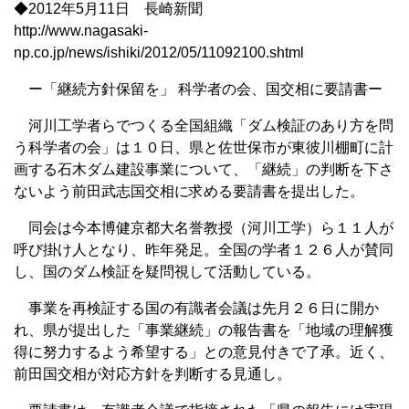
◆2012年5月11日 長崎新聞
http://www.nagasaki-
np.co.jp/news/ishiki/2012/05/11092100.shtml
ー「継続方針保留を」 科学者の会、国交相に要請書ー
河川工学者らでつくる全国組織「ダム検証のあり方を問
う科学者の会」は１０日、県と佐世保市が東彼川棚町に計
画する石木ダム建設事業について、「継続」の判断を下さ
ないよう前田武志国交相に求める要請書を提出した。
同会は今本博健京都大名誉教授（河川工学）ら１１人が
呼び掛け人となり、昨年発足。全国の学者１２６人が賛同
し、国のダム検証を疑問視して活動している。
事業を再検証する国の有識者会議は先月２６日に開か
れ、県が提出した「事業継続」の報告書を「地域の理解獲
得に努力するよう希望する」との意見付きで了承。近く、
前田国交相が対応方針を判断する見通し。