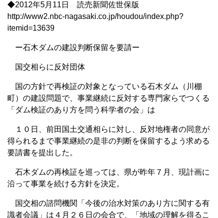
◆2012年5月11日 読売新聞佐世保版
http://www2.nbc-nagasaki.co.jp/houdou/index.php?
itemid=13639
ー石木ダムの建設判断保留を要請ー
国交相らに反対団体
国の方針で再検証の対象となっている石木ダム（川棚
町）の建設問題で、事業継続に反対する専門家らでつくる
「ダム検証のあり方を問う科学者の会」は
１０日、前田国土交通相らに対し、反対地権者の同意が
得られるまで事業継続の是非の判断を保留するよう求める
要請書を提出した。
石木ダムの再検証を巡っては、県が昨年７月、現計画に
沿って事業を続ける方針を決定。
国交相の諮問機関「今後の治水対策のあり方に関する有
識者会議」は４月２６日の会合で、「地域の理解を得るこ