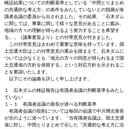
検証結果についての判断基準としている「中間とりまとめ
の共通的な考え方」の条件をみたしていないとの指摘が有
識者会議の委員から出されました。その結果、「石木ダム
に関しては、事業に関して様々な意見があることに鑑み、
地域の方々の理解が得られるよう努力することを希望す
る。」（議事要旨より）との付帯意見が付きました。
この付帯意見はきわめて重要な意味を持っています。国
土交通大臣はこの付帯意見の重みを踏まえて、石木ダムに
ついては少なくとも「地元の方々の同意が得られるまで国
土交通省の方針を保留する」という対応方針を示されるこ
とを要請いたします。
以下にその論拠を詳しく申し上げます。
１ 石木ダムの検証報告は有識者会議の判断基準をみたし
ていない
１－１ 有識者会議の座長が述べる判断基準
有識者会議の役割については毎回の会議で中川博次座長
が次のように述べています。「当有識者会議は、国土交通
省に対し、中間とりまとめで示した『共通的な考え方に沿