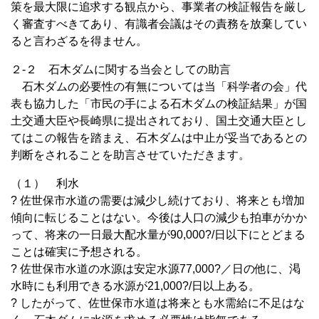
策を最大限に追求する観点から、事業者の検証報告を厳し
く審査すべきてあり、有識者会議はその責務を放棄してい
ると言わざるを得ません。
２-２ 石木ダムに関する当会としての助言
石木ダムの必要性の有無については当「科学者の会」代
表も協力した「市民の手による石木ダムの検証結果」が国
土交通大臣や長崎県に提出されており、国土交通大臣とし
てはこの報告を踏まえ、石木ダムは中止が妥当であるとの
判断をされることを助言させていただきます。
（１） 利水
? 佐世保市水道の需要は減少し続けており、将来とも増加
傾向に転じることはない。今後は人口の減少も拍車がかか
って、将来の一日最大配水量が90,000?/日以下にとどまる
ことは確実に予想される。
? 佐世保市水道の水源は安定水源77,000?／日の他に、渇
水時にも利用できる水源が21,000?/日以上ある。
? したがって、佐世保市水道は将来とも水需給に不足はな