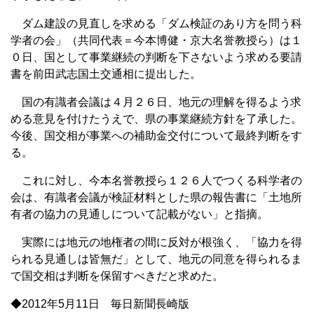
ダム建設の見直しを求める「ダム検証のあり方を問う科
学者の会」（共同代表＝今本博健・京大名誉教授ら）は１
０日、国として事業継続の判断を下さないよう求める要請
書を前田武志国土交通相に提出した。
国の有識者会議は４月２６日、地元の理解を得るよう求
める意見を付けたうえで、県の事業継続方針を了承した。
今後、国交相が事業への補助金交付について最終判断をす
る。
これに対し、今本名誉教授ら１２６人でつくる科学者の
会は、有識者会議が検証材料とした県の報告書に「土地所
有者の協力の見通しについて記載がない」と指摘。
実際には地元の地権者の間に反対が根強く、「協力を得
られる見通しは皆無だ」として、地元の同意を得られるま
で国交相は判断を保留すべきだと求めた。
◆2012年5月11日 毎日新聞長崎版