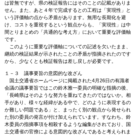
は皆無ですが、県の検証報告にはそのことの記載がありま
せん。また、あと４年で完成するとの工程は「実現性」と
いう評価軸の点から矛盾があります。無用な長期化を避
け、コストを重視するという観点からも、「実現性」は中
間とりまとめの「共通的な考え方」において重要な評価軸
です。
このように重要な評価軸についての記述を欠いたまま、
継続の検証結果が示されたことの矛盾が指摘されたのです
から、少なくとも検証報告は差し戻しが必要です。
１－３ 議事要旨の意図的な改ざん
国土交通省ホームページに掲載された4月26日の有識者
会議の議事要旨ではこの鈴木雅一委員の明確な指摘の後、
「長崎県はそのような努力を重ねてきたのではないか。相
手があり、様々な経緯がある中で、どのように表現するの
か難しい問題である」と、まったく別の観点から発せられ
た別の委員の発言が付け加えられています。すなわち、鈴
木委員の指摘事項を相殺するような編集がされており、国
土交通省の官僚による意図的な改ざんであると考えられま