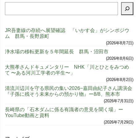
JR吾妻線の存続へ展望確認 「いかす会」がシンポジウ
ム 群馬・長野原町
2026年8月7日
浄水場の移転更新を５年間延長 群馬・沼田市
2026年8月6日
大熊孝さんドキュメンタリー NHK「川とひとをみつめ
て 〜ある河川工学者の半生〜」
2026年8月2日
清流川辺川を守る県民の集い2026−嘉田由紀子さん講演会
『子孫に残そう未来からの預かり物』ー8/8、熊本市
2026年7月31日
長崎県の「石木ダムに係る有識者の意見を聞く場」ー
YouTube動画と資料
2026年7月29日