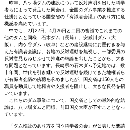
昨年、八ッ場ダムの建設について反対声明を出した科学
者らによって発足した同会は、全国のダム事業を推進する
仕掛けとなっている国交省の「有識者会議」のあり方に危
機感を高めています。
中でも、2月22日、4月26日と二回の審議でこれまでの
他のダムと同様、石木ダム（長﨑）、安威川ダム（大
阪）、内ケ谷ダム（岐阜）などの建設継続にお墨付きを与
えた有識者会議は、各地の反対運動を無視し、一部委員の
反対意見もねじふせて推進の結論を出したことから、大き
な問題となっています。長崎県の石木ダム予定地では、数
十年間、世代を引き継いで反対運動を続けてきた地権者ら
が有識者会議の傍聴を求めましたが、国交省は150人もの
職員を動員して地権者や支援者を阻止し、大きな反発を招
いています。
これらのダム事業について、国交省としての最終的な結
論は、八ッ場ダムと同様、前田国交大臣が下すこととなっ
ています。
「ダム検証のあり方を問う科学者の会」が公表した要請