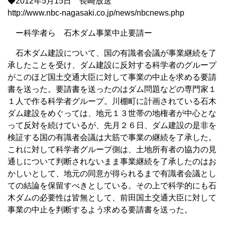
◆2012年5月15日 長崎放送
http://www.nbc-nagasaki.co.jp/news/nbcnews.php
ー科学者ら 石木ダム事業中止要請ー
石木ダム建設について、国の有識者会議が事業継続を了
承したことを受け、ダム建設に反対する科学者のグループ
がこのほど国土交通大臣に対して事業の中止を求める要請
書を送った。要請書を送ったのはダム問題などの専門家１
１人で作る科学者グループ。川棚町に計画されている石木
ダム建設をめぐっては、地元１３世帯の地権者が中心とな
って反対を続けているが、先月２６日、ダム建設の是非を
検証する国の有識者会議は大筋で事業の継続を了承した。
これに対して科学者グループ側は、土地所有者の協力の見
通しについて判断されないまま事業継続を了承したのはお
かしいとして、地元の同意が得られるまで有識者会議とし
ての結論を保留すべきとしている。その上で科学的にも石
木ダムの必要性は皆無として、前田国土交通大臣に対して
事業の中止を判断するよう求める要請書を送った。