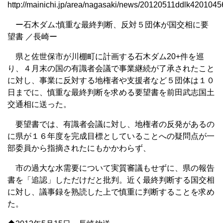
http://mainichi.jp/area/nagasaki/news/20120511ddlk4201045
ー石木ダム:慎重な最終判断、反対５団体が国交相に要
望書 ／長崎ー
県と佐世保市が川棚町に計画する石木ダム20+件を巡
り、４月末の国の有識者会議で事業継続が了承されたこと
に対し、事業に反対する地権者や支援者など５団体は１０
日までに、慎重な最終判断を求める要望書を前田武志国土
交通相に送った。
要望書では、有識者会議に対し、地権者の反発があるの
に県が１６年度を完成目標としていることへの疑問点が一
部委員から指摘されたにもかかわらず、
市の過大な水需要について実質審議もせずに、県の報告
書を「追認」しただけだと批判。近く最終判断する国交相
に対し、議事録を熟読した上で慎重に判断することを求め
た。