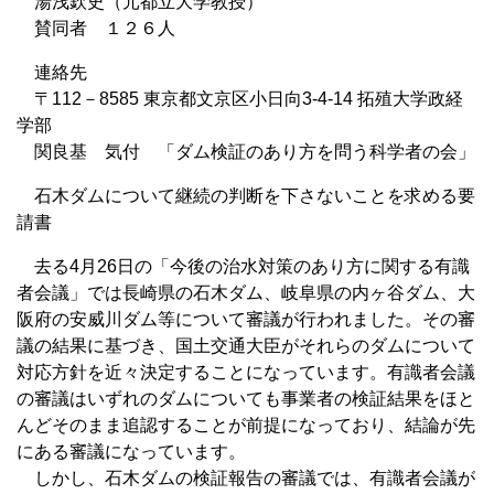
湯浅欽史（元都立大学教授）
賛同者 １２６人
連絡先
〒112－8585 東京都文京区小日向3-4-14 拓殖大学政経
学部
関良基 気付 「ダム検証のあり方を問う科学者の会」
石木ダムについて継続の判断を下さないことを求める要
請書
去る4月26日の「今後の治水対策のあり方に関する有識
者会議」では長崎県の石木ダム、岐阜県の内ヶ谷ダム、大
阪府の安威川ダム等について審議が行われました。その審
議の結果に基づき、国土交通大臣がそれらのダムについて
対応方針を近々決定することになっています。有識者会議
の審議はいずれのダムについても事業者の検証結果をほと
んどそのまま追認することが前提になっており、結論が先
にある審議になっています。
しかし、石木ダムの検証報告の審議では、有識者会議が