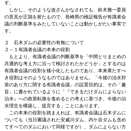
す。
しかし、そのような改ざんがなされても、鈴木雅一委員
の意見が正鵠を射たもので、長崎県の検証報告が有識者会
議の判断基準をみたしていないことは動かしがたい事実で
す。
２ 石木ダムの必要性の有無について
２－１有識者会議の本来の役割
もとより、有識者会議の判断基準を「中間とりまとめの
共通的な考え方に沿って検討されたかどうか」とするのは
有識者会議の役割を矮小化したものであり、本来果たすべ
き役割はそのようなものではありません。「今後の治水対
策のあり方に関する有識者会議」の設置目的は、その「趣
旨」に書かれているように「『できるだけダムによらない
治水』への政策転換を進めるとの考えに基づき、今後の治
水理念を構築し、提言する」ことにあります。
この本来の役割を踏まえれば、有識者会議は石木ダムに
ついても（当日審議された安威川ダム、内ケ谷ダムも含め
てすべてのダムにおいて同様ですが）、ダムによらない方