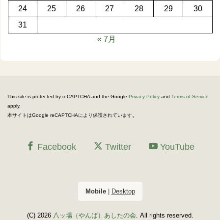
24
25
26
27
28
29
30
31
« 7月
This site is protected by reCAPTCHA and the Google
Privacy Policy
and
Terms of Service
apply.
。
本サイトはGoogle reCAPTCHAにより保護されています
Facebook
Twitter
YouTube
Mobile
|
Desktop
(C) 2026
八ッ場（やんば）あしたの会
. All rights reserved.