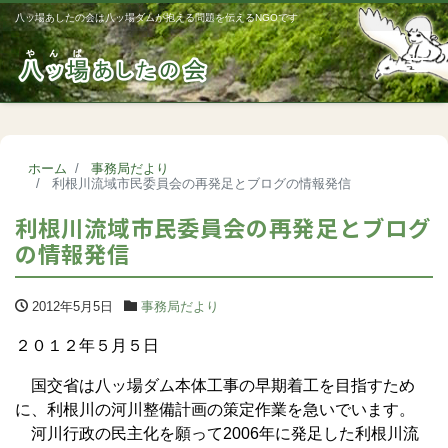
八ッ場あしたの会は八ッ場ダムが抱える問題を伝えるNGOです
Me
ホーム
事務局だより
利根川流域市民委員会の再発足とブログの情報発信
利根川流域市民委員会の再発足とブログ
の情報発信
2012年5月5日
事務局だより
２０１２年５月５日
国交省は八ッ場ダム本体工事の早期着工を目指すため
に、利根川の河川整備計画の策定作業を急いでいます。
河川行政の民主化を願って2006年に発足した利根川流