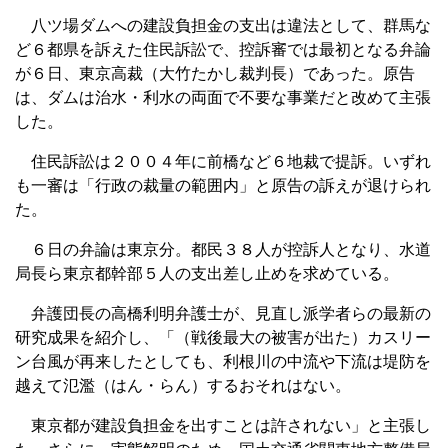
八ツ場ダムへの建設負担金の支出は違法として、群馬な
ど６都県を訴えた住民訴訟で、控訴審では最初となる弁論
が６日、東京高裁（大竹たかし裁判長）であった。原告
は、ダムは治水・利水の両面で不要な事業だと改めて主張
した。
住民訴訟は２００４年に前橋など６地裁で提訴。いずれ
も一審は「行政の裁量の範囲内」と原告の訴えが退けられ
た。
６日の弁論は東京分。都民３８人が控訴人となり、水道
局長ら東京都幹部５人の支出差し止めを求めている。
弁護団長の高橋利明弁護士が、見直し派学者らの最新の
研究成果を紹介し、「（戦後最大の被害が出た）カスリー
ン台風が再来したとしても、利根川の中流や下流は堤防を
越えて氾濫（はん・らん）するおそれはない。
東京都が建設負担金を出すことは許されない」と主張し