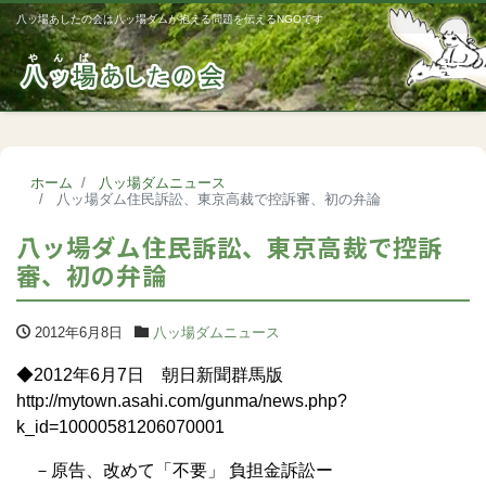
八ッ場あしたの会は八ッ場ダムが抱える問題を伝えるNGOです
Me
ホーム
八ッ場ダムニュース
八ッ場ダム住民訴訟、東京高裁で控訴審、初の弁論
八ッ場ダム住民訴訟、東京高裁で控訴
審、初の弁論
2012年6月8日
八ッ場ダムニュース
◆2012年6月7日 朝日新聞群馬版
http://mytown.asahi.com/gunma/news.php?
k_id=10000581206070001
－原告、改めて「不要」 負担金訴訟ー