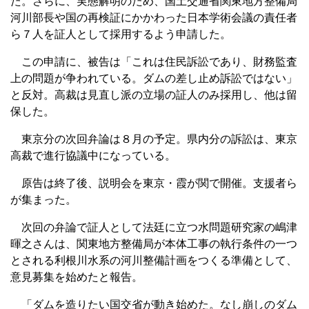
た。さらに、実態解明のため、国土交通省関東地方整備局
河川部長や国の再検証にかかわった日本学術会議の責任者
ら７人を証人として採用するよう申請した。
この申請に、被告は「これは住民訴訟であり、財務監査
上の問題が争われている。ダムの差し止め訴訟ではない」
と反対。高裁は見直し派の立場の証人のみ採用し、他は留
保した。
東京分の次回弁論は８月の予定。県内分の訴訟は、東京
高裁で進行協議中になっている。
原告は終了後、説明会を東京・霞が関で開催。支援者ら
が集まった。
次回の弁論で証人として法廷に立つ水問題研究家の嶋津
暉之さんは、関東地方整備局が本体工事の執行条件の一つ
とされる利根川水系の河川整備計画をつくる準備として、
意見募集を始めたと報告。
「ダムを造りたい国交省が動き始めた。なし崩しのダム