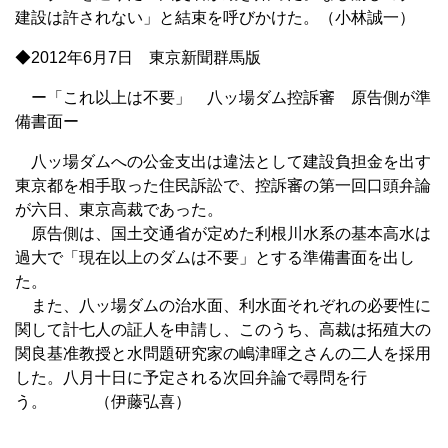
建設は許されない」と結束を呼びかけた。（小林誠一）
◆2012年6月7日 東京新聞群馬版
ー「これ以上は不要」 八ッ場ダム控訴審 原告側が準
備書面ー
八ッ場ダムへの公金支出は違法として建設負担金を出す
東京都を相手取った住民訴訟で、控訴審の第一回口頭弁論
が六日、東京高裁であった。
原告側は、国土交通省が定めた利根川水系の基本高水は
過大で「現在以上のダムは不要」とする準備書面を出し
た。
また、八ッ場ダムの治水面、利水面それぞれの必要性に
関して計七人の証人を申請し、このうち、高裁は拓殖大の
関良基准教授と水問題研究家の嶋津暉之さんの二人を採用
した。八月十日に予定される次回弁論で尋問を行
う。 （伊藤弘喜）