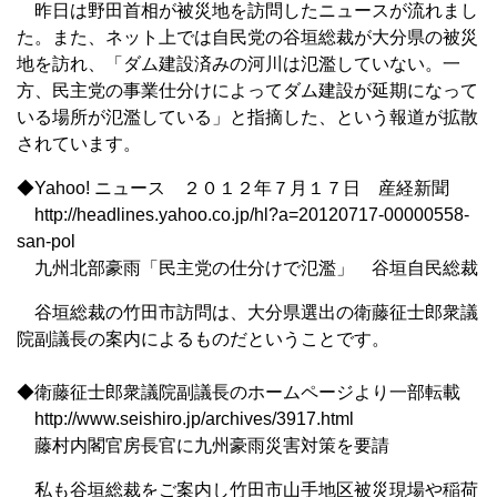
昨日は野田首相が被災地を訪問したニュースが流れまし
た。また、ネット上では自民党の谷垣総裁が大分県の被災
地を訪れ、「ダム建設済みの河川は氾濫していない。一
方、民主党の事業仕分けによってダム建設が延期になって
いる場所が氾濫している」と指摘した、という報道が拡散
されています。
◆Yahoo! ニュース ２０１２年７月１７日 産経新聞
http://headlines.yahoo.co.jp/hl?a=20120717-00000558-
san-pol
九州北部豪雨「民主党の仕分けで氾濫」 谷垣自民総裁
谷垣総裁の竹田市訪問は、大分県選出の衛藤征士郎衆議
院副議長の案内によるものだということです。
◆衛藤征士郎衆議院副議長のホームページより一部転載
http://www.seishiro.jp/archives/3917.html
藤村内閣官房長官に九州豪雨災害対策を要請
私も谷垣総裁をご案内し竹田市山手地区被災現場や稲荷