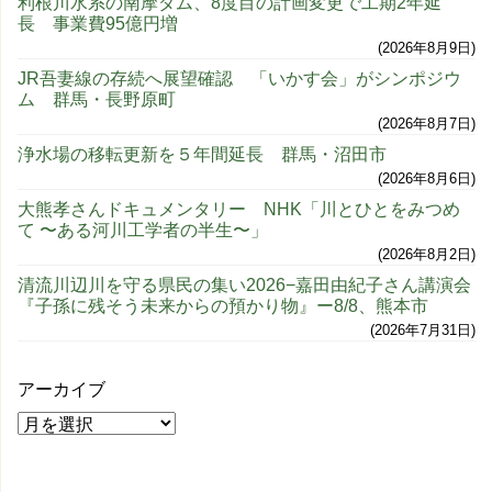
利根川水系の南摩ダム、8度目の計画変更で工期2年延
長 事業費95億円増
2026年8月9日
JR吾妻線の存続へ展望確認 「いかす会」がシンポジウ
ム 群馬・長野原町
2026年8月7日
浄水場の移転更新を５年間延長 群馬・沼田市
2026年8月6日
大熊孝さんドキュメンタリー NHK「川とひとをみつめ
て 〜ある河川工学者の半生〜」
2026年8月2日
清流川辺川を守る県民の集い2026−嘉田由紀子さん講演会
『子孫に残そう未来からの預かり物』ー8/8、熊本市
2026年7月31日
アーカイブ