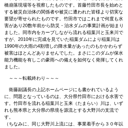
橋崩落現場等を視察したものです。首藤竹田市長を始めと
する被災自治体の関係者や被災に遭われた皆様より切実な
要望が寄せられたものです。竹田市ではこれまで何度も水
害があり20数年前から防災・治水ダムの事業計画が始まり
ました。同市内をカーブしながら流れる稲葉川と玉来川で
すが、2010年に完成を見ていた稲葉ダムにより稲葉川は
1990年の大雨の4割増しの降水量があったのもかかわらず
被害はほとんどありませんでした。まさにこのダムが保水
能力機能を有しこの豪雨への備えを如何なく発揮してくれ
ました。
～～～転載終わり～～～
衛藤副議長の上記ホームページにも書かれているよう
に、問題となっているのは、大分県竹田市における水害で
す。竹田市を流れる稲葉川と玉来（たまらい）川は、いず
れも熊本県と大分県の県境を源流とする大野川の支流で
す。
（ちなみに、同じ大野川上流には、事業着手から３０年以