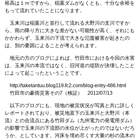
裕高は１ｍですから、稲葉ダムがなくとも、十分な余裕を
もって流れていたことになります。
玉来川は稲葉川と並行して流れる大野川の支川ですか
ら、雨の降り方に大きな差がない可能性が高く、それにも
かかわらず、玉来川の下流で大きな氾濫被害が起きたの
は、別の要因によることが考えられます。
地元の方のブログによれば、竹田市における今回の水害
は、玉来川の本流ではなく、旧河道の堤防が決壊したこと
によって起こったということです。
http://taketantuu.blog119.fc2.com/blog-entry-486.html
竹田市の豪雨災害その7（検証） 2012/07/13
以下のブログにも、現地の被災状況が写真と共に詳しく
レポートされており、被災地直下の玉来川と大野川（本
流）との合流点にある竹田ダム（九州電力の発電用ダム）
の影響で玉来川の下流部の水位が上がったのではないだろ
うか、としています。河床を埋め尽くす大量の杉の流木の