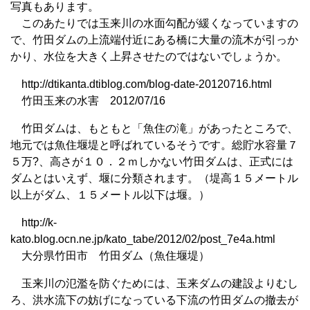
写真もあります。
このあたりでは玉来川の水面勾配が緩くなっていますの
で、竹田ダムの上流端付近にある橋に大量の流木が引っか
かり、水位を大きく上昇させたのではないでしょうか。
http://dtikanta.dtiblog.com/blog-date-20120716.html
竹田玉来の水害 2012/07/16
竹田ダムは、もともと「魚住の滝」があったところで、
地元では魚住堰堤と呼ばれているそうです。総貯水容量７
５万?、高さが１０．２ｍしかない竹田ダムは、正式には
ダムとはいえず、堰に分類されます。（堤高１５メートル
以上がダム、１５メートル以下は堰。）
http://k-
kato.blog.ocn.ne.jp/kato_tabe/2012/02/post_7e4a.html
大分県竹田市 竹田ダム（魚住堰堤）
玉来川の氾濫を防ぐためには、玉来ダムの建設よりむし
ろ、洪水流下の妨げになっている下流の竹田ダムの撤去が