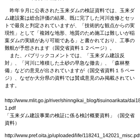
昨年９月に公表された玉来ダムの検証資料では、玉来ダ
ム建設案は総合評価の結果、既に完了した河川改修とセッ
トで最良と判定されていますが、「技術的な観点からの実
現性」として「複雑な地形、地質のため施工は難しいが稲
葉ダムの実績があり可能である」と書かれており、工事の
難航が予想されます（国交省資料１２ページ）。
また、パブリックコメントでは、「玉来ダム建設反
対」、「河川に堆積した土砂の早急な撤去」、「森林整
備」などの意見が出されていますが（国交省資料１５ペー
ジ）、なぜか大分県の資料では賛成意見のみ掲載されてい
ます。
http://www.mlit.go.jp/river/shinngikai_blog/tisuinoarikata/dai1
1.pdf
「玉来ダム建設事業の検証に係る検討概要資料」（国交省
資料）
http://www.pref.oita.jp/uploaded/life/118241_142021_misc.pd