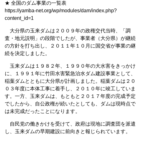
★ 全国のダム事業の一覧表
https://yamba-net.org/wp/modules/dam/index.php?
content_id=1
大分県の玉来ダムは２００９年の政権交代当時、「調
査・地元説明」の段階でしたが、事業者（大分県）が継続
の方針を打ち出し、２０１１年１０月に国交省が事業の継
続を決定しました。
玉来ダムは１９８２年、１９９０年の大水害をきっかけ
に、１９９１年に竹田水害緊急治水ダム建設事業として、
稲葉ダムとともに大分県が計画しました。稲葉ダムは２０
０３年度に本体工事に着手し、２０１０年に竣工していま
す。一方、玉来ダムは、もともと２０１７年度の完成予定
でしたから、自公政権が続いたとしても、ダムは現時点で
は未完成だったことになります。
自民党の働きかけを受けて、政府は現地に調査団を派遣
し、玉来ダムの早期建設に前向きと報じられています。