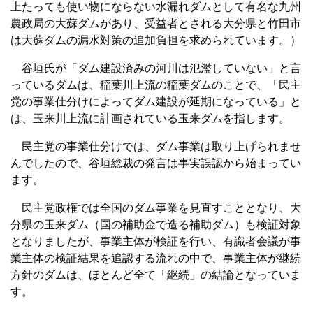
上たっても使い物にならない水漏れダムとして有名な九州
農政局の大蘇ダムがあり、受益者とされる大分県と竹田市
は大蘇ダムの漏水対策の追加負担を求められています。）
谷垣氏が「ダム建設済みの河川は氾濫していない」と言
っているダムは、稲葉川上流の稲葉ダムのことで、「民主
党の事業仕分けによってダム建設が延期になっている」と
は、玉来川上流に計画されている玉来ダムを指します。
民主党の事業仕分けでは、ダム事業は取り上げられませ
んでしたので、谷垣総裁の発言は事実誤認から始まってい
ます。
民主党政権では全国のダム事業を見直すこととなり、大
分県の玉来ダム（国の補助金で造る補助ダム）も検証対象
となりましたが、事業主体が検証を行い、有識者会議が事
業主体の検証結果を追認する流れの中で、事業主体が継続
方針のダムは、ほとんど全て「継続」の結論となっていま
す。