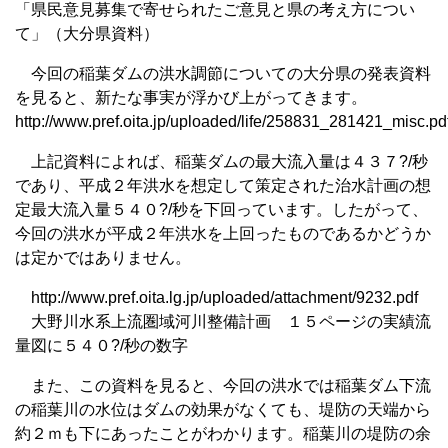
「県民意見募集で寄せられたご意見と県の考え方につい
て」（大分県資料）
今回の稲葉ダムの洪水調節についての大分県の発表資料
を見ると、新たな事実が浮かび上がってきます。
http://www.pref.oita.jp/uploaded/life/258831_281421_misc.pd
上記資料によれば、稲葉ダムの最大流入量は４３７?/秒
であり、平成２年洪水を想定して策定された治水計画の想
定最大流入量５４０?/秒を下回っています。したがって、
今回の洪水が平成２年洪水を上回ったものであるかどうか
は定かではありません。
http://www.pref.oita.lg.jp/uploaded/attachment/9232.pdf
大野川水系上流圏域河川整備計画 １５ページの実績流
量図に５４０?/秒の数字
また、この資料を見ると、今回の洪水では稲葉ダム下流
の稲葉川の水位はダムの効果がなくても、堤防の天端から
約２ｍも下にあったことがわかります。稲葉川の堤防の余