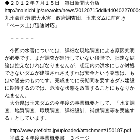
◆２０１２年７月１５日 毎日新聞大分版
http://mainichi.jp/area/oita/news/20120715ddlk44040227000c
九州豪雨:豊肥大水害 政府調査団、玉来ダムに前向き
「ペース上げ迅速対応」
－－－－－
今回の水害については、詳細な現地調査による原因究明
が必要です。まだ調査が進行していない段階で、拙速な結
論は控えなければなりませんが、想定内の洪水にしか対処
できないダムが建設されさえすれば安全という発想は、も
はや過去のものです。完成までに長期間を要するダム建設
に期待するのでは、危険な状態を放置することにもなりか
ねません。
大分県は玉来ダムの今年度の事業概要として、「水文調
査、地質調査、環境調査、詳細設計、補償調査等を実施す
る」としています。
http://www.pref.oita.jp/uploaded/attachment/150187.pdf
平成２４年度事業概要書 ３ページ