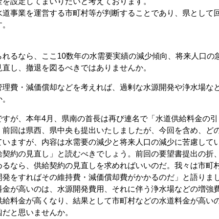
金を設定してまいりたいと考えております。
道事業を運営する市町村等が判断することであり、県として
す。
れるなら、ここ10数年の水需要実績の減少傾向、将来人口の
見直し、撤退を図るべきではありませんか。
管理費・減価償却などを考えれば、過剰な水源開発や浄水場な
か。
ですが、本年4月、県南の首長は再び連名で「水道供給料金の引
。前回は県西、県中央も提出いたしましたが、今回を含め、ど
ていますが、内容は水需要の減少と将来人口の減少に苦慮して
給契約の見直し」と読むべきでしょう。前回の要望書提出の折
めるなら、供給契約の見直しを求めればいいのだ。我々は市町
開発をすればその維持費・減価償却費がかかるのだ」と語りま
料金が高いのは、水源開発費用、それに伴う浄水場などの増強
供給料金が高くなり、結果として市町村などの水道料金が高い
凶だと思いませんか。