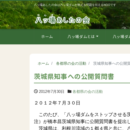
八ッ場あしたの会は八ッ場ダムが抱える問題を伝えるNGOです
ホーム
八ッ場ダムとは
八ッ場ダ
ホーム
各都県の会の活動
茨城県知事への公開
茨城県知事への公開質問書
2012年7月30日
各都県の会の活動
２０１２年７月３０日
このたび、「八ッ場ダムをストップさせる茨
注）が橋本昌茨城県知事に公開質問書を提出
茨城県は、利根川流域の１都４県と共に、八