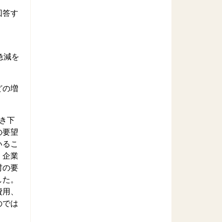
回答す
急減を
どの増
き下
の要望
いるこ
、企業
村の要
した。
費用、
のでは