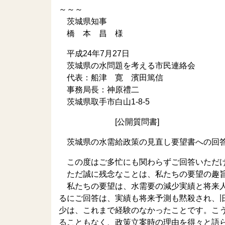
～～～
茨城県知事
橋 本 昌 様
平成24年7月27日
茨城県の水問題を考える市民連絡会
代表：船津 寛 濱田篤信
事務局長：神原禮二
茨城県取手市白山1-8-5
[公開質問書]
茨城県の水需給政策の見直し要望書への回答
この度はご多忙にも関わらずご回答いただけ
ただ誠に残念なことは、私たちの要望の趣旨
私たちの要望は、水需要の減少実績と将来人
るにご回答は、実績も将来予測も黙殺され、
少は、これまで経験のなかったことです。こ
ることもなく、政策立案時の理由を得々と語