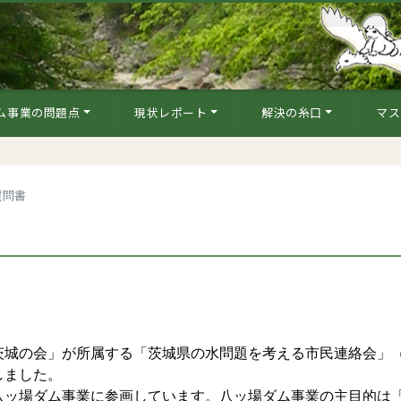
ム事業の問題点
現状レポート
解決の糸口
マス
質問書
城の会」が所属する「茨城県の水問題を考える市民連絡会」
しました。
ッ場ダム事業に参画しています。八ッ場ダム事業の主目的は