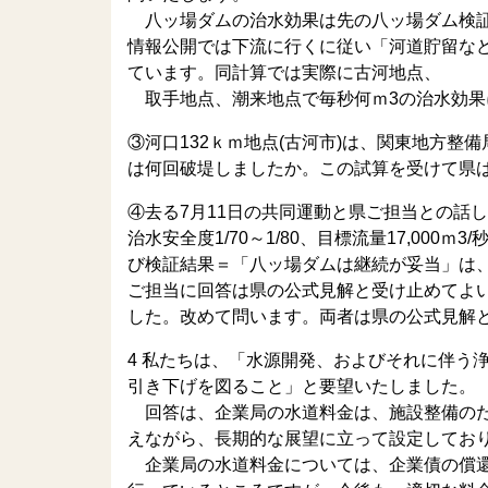
八ッ場ダムの治水効果は先の八ッ場ダム検証の
情報公開では下流に行くに従い「河道貯留など
ています。同計算では実際に古河地点、
取手地点、潮来地点で毎秒何ｍ3の治水効果
③河口132ｋｍ地点(古河市)は、関東地方整
は何回破堤しましたか。この試算を受けて県
④去る7月11日の共同運動と県ご担当との話
治水安全度1/70～1/80、目標流量17,00
び検証結果＝「八ッ場ダムは継続が妥当」は
ご担当に回答は県の公式見解と受け止めてよ
した。改めて問います。両者は県の公式見解
4 私たちは、「水源開発、およびそれに伴う
引き下げを図ること」と要望いたしました。
回答は、企業局の水道料金は、施設整備のた
えながら、長期的な展望に立って設定してお
企業局の水道料金については、企業債の償還