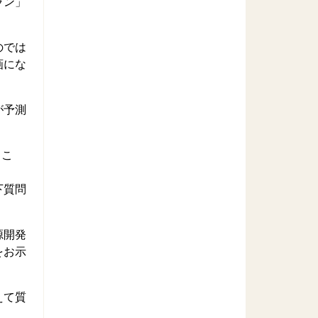
ラン」
。
のでは
画にな
が予測
るこ
下質問
源開発
をお示
えて質