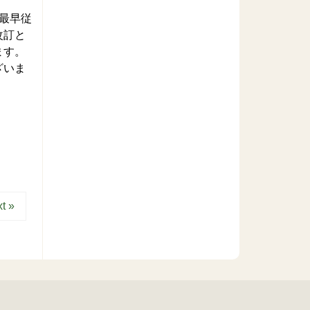
最早従
改訂と
ます。
ざいま
t »