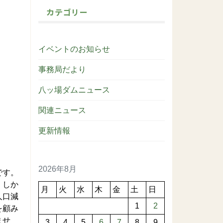
カテゴリー
イベントのお知らせ
事務局だより
八ッ場ダムニュース
関連ニュース
更新情報
2026年8月
です。
。しか
月
火
水
木
金
土
日
人口減
1
2
を顧み
ませ
3
4
5
6
7
8
9