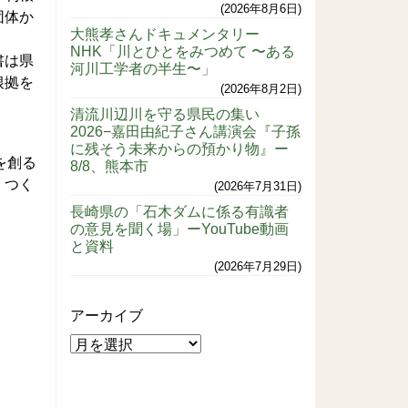
2026年8月6日
団体か
大熊孝さんドキュメンタリー
NHK「川とひとをみつめて 〜ある
書は県
河川工学者の半生〜」
根拠を
2026年8月2日
清流川辺川を守る県民の集い
2026−嘉田由紀子さん講演会『子孫
に残そう未来からの預かり物』ー
を創る
8/8、熊本市
、つく
2026年7月31日
長崎県の「石木ダムに係る有識者
の意見を聞く場」ーYouTube動画
と資料
2026年7月29日
アーカイブ