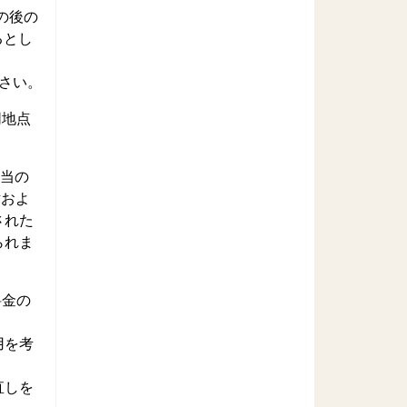
の後の
るとし
さい。
同地点
相当の
討およ
された
られま
料金の
用を考
直しを