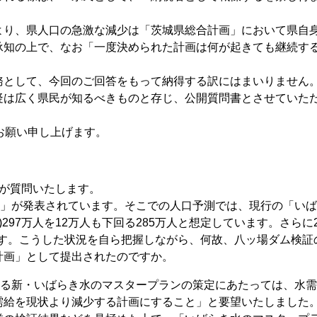
り、県人口の急激な減少は「茨城県総合計画」において県自
承知の上で、なお「一度決められた計画は何が起きても継続す
務として、今回のご回答をもって納得する訳にはまいりません
疑は広く県民が知るべきものと存じ、公開質問書とさせていた
お願い申し上げます。
んが質問いたします。
画」が発表されています。そこでの人口予測では、現行の「い
297万人を12万人も下回る285万人と想定しています。さらに2
います。こうした状況を自ら把握しながら、何故、八ッ場ダム検証
計画」として提出されたのですか。
れる新・いばらき水のマスタープランの策定にあたっては、水
需給を現状より減少する計画にすること」と要望いたしました