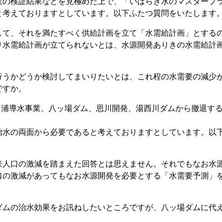
の検証結果などを見極めた上で、「いばらき水のマスタープ
と考えておりますとしています。以下ふたつ質問をいたします
して、それを満たすべく供給計画を立て「水需給計画」とする
り水需給計画が立てられないとは、水源開発ありきの水需給計
行うかどうか検討してまいりたいとは、これ程の水需要の減少
ですか。
ヶ浦導水事業、八ッ場ダム、思川開発、湯西川ダムから撤退す
治水の両面から必要であると考えておりますとしています。以
来人口の激減を踏まえた回答とは思えません。それでもなお水
口の激減があってもなお水源開発を必要とする「水需要予測」
ダムの治水効果をお訊ねしたいところですが、八ッ場ダムに代