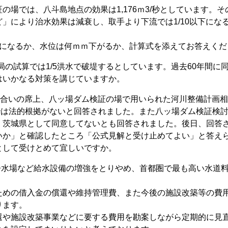
場では、八斗島地点の効果は1,176ｍ3/秒としています。そ
」により治水効果は減衰し、取手より下流では1/10以下にな
になるか、水位は何ｍｍ下がるか、計算式を添えてお答えくだ
備局の試算では1/5洪水で破堤するとしています。過去60年間に
はいかなる対策を講じていますか。
し合いの席上、八ッ場ダム検証の場で用いられた河川整備計画
0ｍ3/秒は法的根拠がないと回答されました。また八ッ場ダム検証検
、茨城県として同意してないとも回答されました。後日、回答
いか」と確認したところ「公式見解と受け止めてよい」と答え
として受けとめて宜しいですか。
浄水場など給水設備の増強をとりやめ、首都圏で最も高い水道
めの借入金の償還や維持管理費、また今後の施設改築等の費
ります。
や施設改築事業などに要する費用を勘案しながら定期的に見