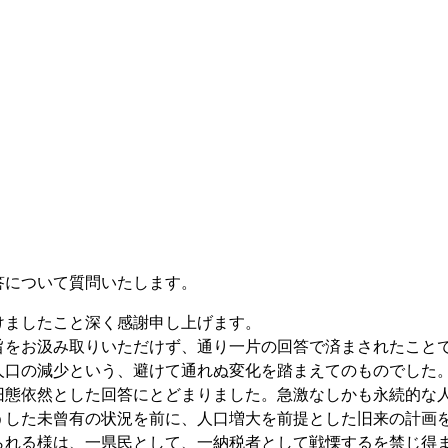
について質問いたします。
ましたこと深く感謝申し上げます。
をお汲み取りいただけず、通り一片の回答で済まされたこと
口の減少という、避けて通れぬ変化を踏まえてのものでした
旧態依然とした回答にとどまりました。急激なしかも永続的な
うした未曾有の状況を前に、人口増大を前提とした旧来の計画
られる様は、一県民として、一納税者として戦慄するを禁じ得