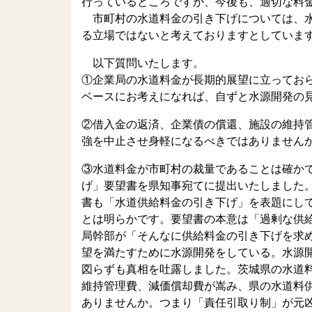
行っているところですが、今後も、適切な料
市町村の水道料金の引き下げについては、水
る立場ではないと考えておりますとしていま
以下質問いたします。
①企業局の水道料金が長期的展望に立っておら
ベースにお考えになれば、自ずと水源開発の
②借入金の返済、企業債の償還、施設の維持
強を中止させ身軽になるべきではありません
③水道料金が市町村の裁量であることは確か
げ」要望書を県知事宛てに提出いたしました
書も「水道供給料金の引き下げ」を表題にし
とは明らかです。要望書の本意は「過剰な供
局幹部が「そんなに供給料金の引き下げを求
望を満たすために水源開発をしている。水源
図らずも真相を吐露しました。茨城県の水道
維持管理費、減価償却費が嵩み、県の水道料
ありませんか。つまり「責任引取り制」が元