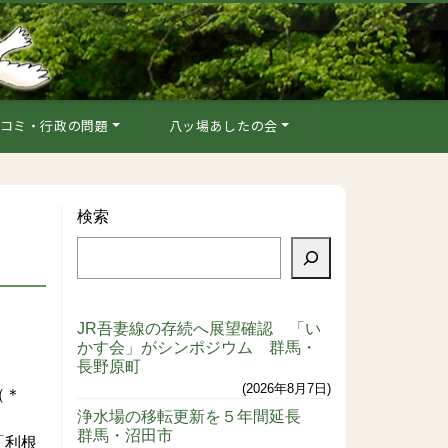
コミ・行政の問題
八ッ場あしたの会
検索
JR吾妻線の存続へ展望確認 「い
かす会」がシンポジウム 群馬・
長野原町
2026年8月7日
（＊
浄水場の移転更新を５年間延長
群馬・沼田市
「利根