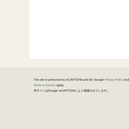
This site is protected by reCAPTCHA and the Google
Privacy Policy
and
Terms of Service
apply.
。
本サイトはGoogle reCAPTCHAにより保護されています