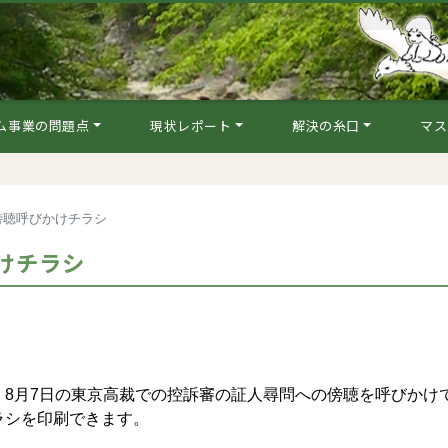
ム事業の問題点
現状レポート
解決の糸口
マス
傍聴呼びかけチラシ
けチラシ
8月7日の東京高裁での控訴審の証人尋問への傍聴を呼びかけ
ラシを印刷できます。