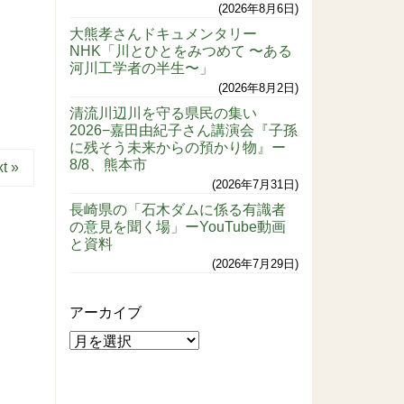
2026年8月6日
大熊孝さんドキュメンタリー
NHK「川とひとをみつめて 〜ある
河川工学者の半生〜」
2026年8月2日
清流川辺川を守る県民の集い
2026−嘉田由紀子さん講演会『子孫
に残そう未来からの預かり物』ー
8/8、熊本市
t »
2026年7月31日
長崎県の「石木ダムに係る有識者
の意見を聞く場」ーYouTube動画
と資料
2026年7月29日
アーカイブ