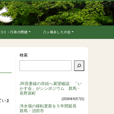
コミ・行政の問題
八ッ場あしたの会
検索
JR吾妻線の存続へ展望確認 「い
かす会」がシンポジウム 群馬・
長野原町
2026年8月7日
ていま
浄水場の移転更新を５年間延長
群馬・沼田市