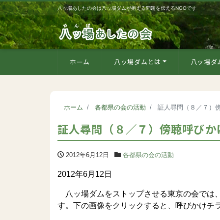
八ッ場あしたの会は八ッ場ダムが抱える問題を伝えるNGOです
ホーム
八ッ場ダムとは
八ッ場ダ
ホーム
各都県の会の活動
証人尋問（８／７）
証人尋問（８／７）傍聴呼びか
2012年6月12日
各都県の会の活動
2012年6月12日
八ッ場ダムをストップさせる東京の会では、
す。下の画像をクリックすると、呼びかけチ