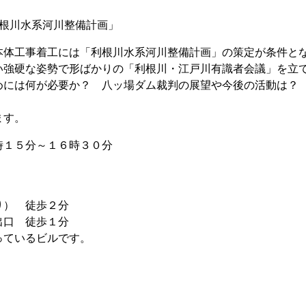
河川整備計画」
体工事着工には「利根川水系河川整備計画」の策定が条件と
い強硬な姿勢で形ばかりの「利根川・江戸川有識者会議」を立
めには何が必要か？ 八ッ場ダム裁判の展望や今後の活動は？
ます。
時１５分～１６時３０分
） 徒歩２分
口 徒歩１分
いるビルです。