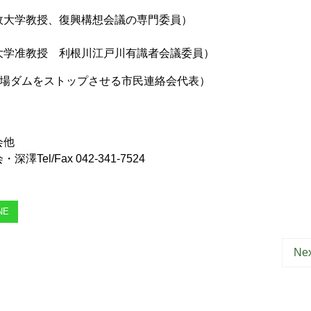
」
、復興構想会議の専門委員）
」
 利根川江戸川有識者会議委員）
場ダムをストップさせる市民連絡会代表）
会他
l/Fax 042-341-7524
NE
Nex