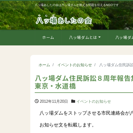
八ッ場あしたの会は八ッ場ダムが抱える問題を伝えるNGOです
ホーム
八ッ場ダムとは
八ッ場ダ
ホーム
イベントのお知らせ
八ッ場ダム住民訴訟
八ッ場ダム住民訴訟８周年報告集
東京・水道橋
2012年11月20日
イベントのお知らせ
八ッ場ダムをストップさせる市民連絡会が八
お知らせ文を転載します。