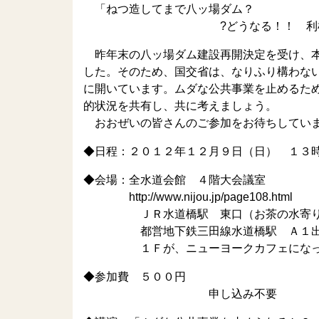
「ねつ造してまで八ッ場ダム？
?どうなる！！ 利根川水系
昨年末の八ッ場ダム建設再開決定を受け、本
した。そのため、国交省は、なりふり構わな
に開いています。ムダな公共事業を止めるた
的状況を共有し、共に考えましょう。
おおぜいの皆さんのご参加をお待ちしてい
◆日程：２０１２年１２月９日（日） １３
◆会場：全水道会館 ４階大会議室
http://www.nijou.jp/page108.html
ＪＲ水道橋駅 東口（お茶の水寄り
都営地下鉄三田線水道橋駅 Ａ１出
１Ｆが、ニューヨークカフェになって
◆参加費 ５００円
申し込み不要