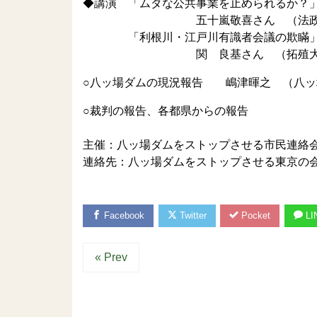
◆講演 「ムダな公共事業を止められるか？
五十嵐敬喜さん （法政大学教授
「利根川・江戸川有識者会議の欺瞞
関 良基さん （拓殖大学准教授
○八ッ場ダムの現況報告 嶋津暉之 （八ッ
○裁判の報告、各都県からの報告
主催：八ッ場ダムをストップさせる市民連絡
連絡先：八ッ場ダムをストップさせる東京の会・深澤Te
Facebook
Twitter
Pocket
LI
« Prev