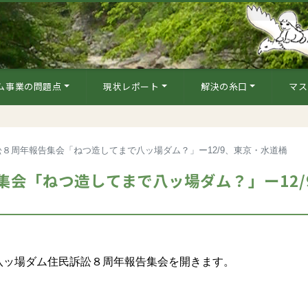
ム事業の問題点
現状レポート
解決の糸口
マス
８周年報告集会「ねつ造してまで八ッ場ダム？」ー12/9、東京・水道橋
会「ねつ造してまで八ッ場ダム？」ー12/
ッ場ダム住民訴訟８周年報告集会を開きます。