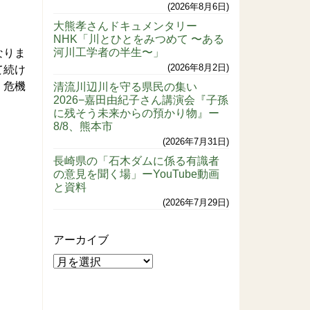
2026年8月6日
大熊孝さんドキュメンタリー
NHK「川とひとをみつめて 〜ある
河川工学者の半生〜」
なりま
2026年8月2日
て続け
 危機
清流川辺川を守る県民の集い
2026−嘉田由紀子さん講演会『子孫
に残そう未来からの預かり物』ー
8/8、熊本市
2026年7月31日
長崎県の「石木ダムに係る有識者
の意見を聞く場」ーYouTube動画
と資料
2026年7月29日
アーカイブ