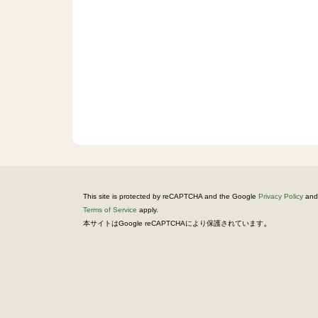
This site is protected by reCAPTCHA and the Google
Privacy Policy
and
Terms of Service
apply.
。
本サイトはGoogle reCAPTCHAにより保護されています