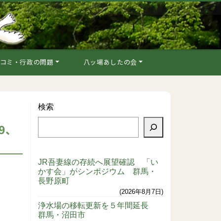
コミ・行政の問題
八ッ場あしたの会
検索
9、
JR吾妻線の存続へ展望確認 「い
かす会」がシンポジウム 群馬・
長野原町
2026年8月7日
浄水場の移転更新を５年間延長
群馬・沼田市